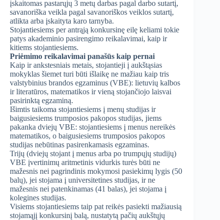
įskaitomas pastarųjų 3 metų darbas pagal darbo sutartį,
savanoriška veikla pagal savanoriškos veiklos sutartį,
atlikta arba įskaityta karo tarnyba.
Stojantiesiems per antrąją konkursinę eilę keliami tokie
patys akademinio pasirengimo reikalavimai, kaip ir
kitiems stojantiesiems.
Priėmimo reikalavimai panašūs kaip pernai
Kaip ir ankstesniais metais, stojantieji į aukštąsias
mokyklas šiemet turi būti išlaikę ne mažiau kaip tris
valstybinius brandos egzaminus (VBE): lietuvių kalbos
ir literatūros, matematikos ir vieną stojančiojo laisvai
pasirinktą egzaminą.
Išimtis taikoma stojantiesiems į menų studijas ir
baigusiesiems trumposios pakopos studijas, jiems
pakanka dviejų VBE: stojantiesiems į menus nereikės
matematikos, o baigusiesiems trumposios pakopos
studijas nebūtinas pasirenkamasis egzaminas.
Trijų (dviejų stojant į menus arba po trumpųjų studijų)
VBE įvertinimų aritmetinis vidurkis turės būti ne
mažesnis nei pagrindinis mokymosi pasiekimų lygis (50
balų), jei stojama į universitetines studijas, ir ne
mažesnis nei patenkinamas (41 balas), jei stojama į
kolegines studijas.
Visiems stojantiesiems taip pat reikės pasiekti mažiausią
stojamąjį konkursinį balą, nustatytą pačių aukštųjų