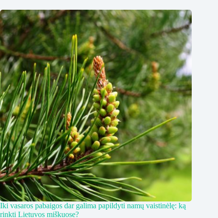
Iki vasaros pabaigos dar galima papildyti namų vaistinėlę: ką
rinkti Lietuvos miškuose?