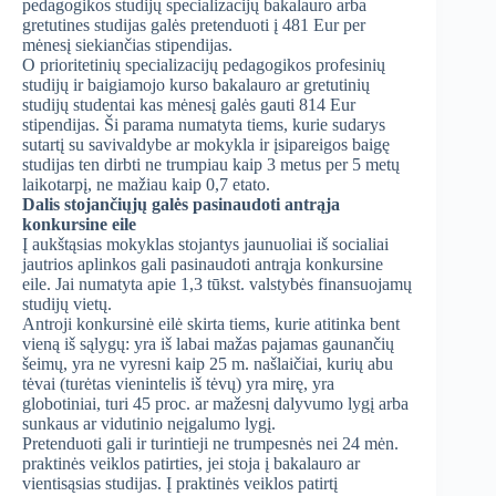
pedagogikos studijų specializacijų bakalauro arba
gretutines studijas galės pretenduoti į 481 Eur per
mėnesį siekiančias stipendijas.
O prioritetinių specializacijų pedagogikos profesinių
studijų ir baigiamojo kurso bakalauro ar gretutinių
studijų studentai kas mėnesį galės gauti 814 Eur
stipendijas. Ši parama numatyta tiems, kurie sudarys
sutartį su savivaldybe ar mokykla ir įsipareigos baigę
studijas ten dirbti ne trumpiau kaip 3 metus per 5 metų
laikotarpį, ne mažiau kaip 0,7 etato.
Dalis stojančiųjų galės pasinaudoti antrąja
konkursine eile
Į aukštąsias mokyklas stojantys jaunuoliai iš socialiai
jautrios aplinkos gali pasinaudoti antrąja konkursine
eile. Jai numatyta apie 1,3 tūkst. valstybės finansuojamų
studijų vietų.
Antroji konkursinė eilė skirta tiems, kurie atitinka bent
vieną iš sąlygų: yra iš labai mažas pajamas gaunančių
šeimų, yra ne vyresni kaip 25 m. našlaičiai, kurių abu
tėvai (turėtas vienintelis iš tėvų) yra mirę, yra
globotiniai, turi 45 proc. ar mažesnį dalyvumo lygį arba
sunkaus ar vidutinio neįgalumo lygį.
Pretenduoti gali ir turintieji ne trumpesnės nei 24 mėn.
praktinės veiklos patirties, jei stoja į bakalauro ar
vientisąsias studijas. Į praktinės veiklos patirtį