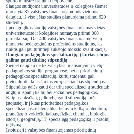
sporto ministrė Raminta Popovienė.
Slaugos studijoms universitetuose ir kolegijose šiemet
numatyta 85 valstybės finansuojamomis vietomis
daugiau, iš viso į šias studijas planuojama priimti 620
studentų.
Į pedagogikos studijų valstybės finansuojamas vietas
universitetuose ir kolegijose numatyta priimti 800
pirmakursių. Dar 400 valstybės finansuojamų vietų
numatyta pedagoginėms profesinėms studijoms, jas
rinktis gali jau turintieji aukštojo mokslo kvalifikaciją.
Daugiau pedagogikos specializacijų, į kurias įstojus
galima gauti tikslinę stipendiją
Šiemet daugiau ne tik valstybės finansuojamų vietų
pedagogikos studijų programose, bet ir prioritetinių
pedagogikos specializacijų, kurių studentai gali
pretenduoti į kelis šimtus eurų siekiančias stipendijas.
Stipendijas galės gauti dar trijų specializacijų studentai:
anglų ir ispanų kalbų bei socialinės pedagogikos.
Kaip ir anksčiau, galimybę gauti stipendiją turės
įstojusieji ir į kitas prioritetines pedagogikos
specializacijas: matematiką, lietuvių kalbą ir literatūrą,
prancūzų ir vokiečių kalbas, fiziką, chemiją, biologiją,
istoriją, geografiją, IT, specialiąją pedagogiką ir pradinį
ugdymą.
Įstojusieji į valstybės finansuojamas prioritetinių