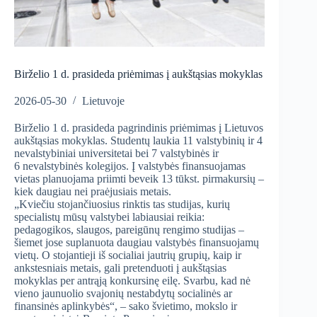
Birželio 1 d. prasideda priėmimas į aukštąsias mokyklas
2026-05-30
Lietuvoje
Birželio 1 d. prasideda pagrindinis priėmimas į Lietuvos
aukštąsias mokyklas. Studentų laukia 11 valstybinių ir 4
nevalstybiniai universitetai bei 7 valstybinės ir
6 nevalstybinės kolegijos. Į valstybės finansuojamas
vietas planuojama priimti beveik 13 tūkst. pirmakursių –
kiek daugiau nei praėjusiais metais.
„Kviečiu stojančiuosius rinktis tas studijas, kurių
specialistų mūsų valstybei labiausiai reikia:
pedagogikos, slaugos, pareigūnų rengimo studijas –
šiemet jose suplanuota daugiau valstybės finansuojamų
vietų. O stojantieji iš socialiai jautrių grupių, kaip ir
ankstesniais metais, gali pretenduoti į aukštąsias
mokyklas per antrąją konkursinę eilę. Svarbu, kad nė
vieno jaunuolio svajonių nestabdytų socialinės ar
finansinės aplinkybės“, – sako švietimo, mokslo ir