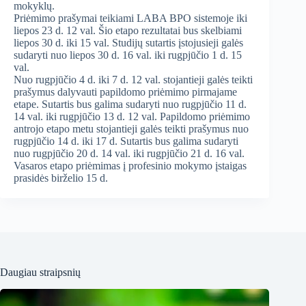
mokyklų.
Priėmimo prašymai teikiami LABA BPO sistemoje iki
liepos 23 d. 12 val. Šio etapo rezultatai bus skelbiami
liepos 30 d. iki 15 val. Studijų sutartis įstojusieji galės
sudaryti nuo liepos 30 d. 16 val. iki rugpjūčio 1 d. 15
val.
Nuo rugpjūčio 4 d. iki 7 d. 12 val. stojantieji galės teikti
prašymus dalyvauti papildomo priėmimo pirmajame
etape. Sutartis bus galima sudaryti nuo rugpjūčio 11 d.
14 val. iki rugpjūčio 13 d. 12 val. Papildomo priėmimo
antrojo etapo metu stojantieji galės teikti prašymus nuo
rugpjūčio 14 d. iki 17 d. Sutartis bus galima sudaryti
nuo rugpjūčio 20 d. 14 val. iki rugpjūčio 21 d. 16 val.
Vasaros etapo priėmimas į profesinio mokymo įstaigas
prasidės birželio 15 d.
Daugiau straipsnių