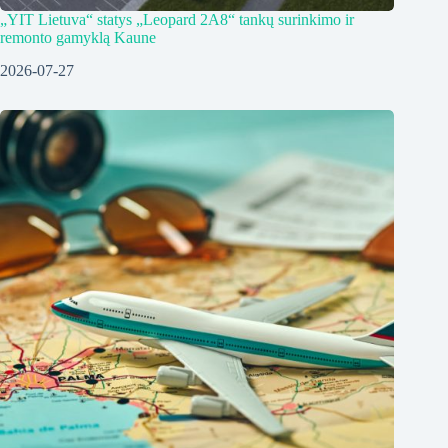
„YIT Lietuva“ statys „Leopard 2A8“ tankų surinkimo ir
remonto gamyklą Kaune
2026-07-27