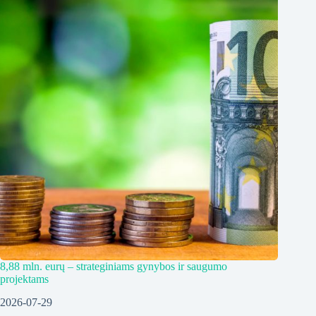
8,88 mln. eurų – strateginiams gynybos ir saugumo
projektams
2026-07-29