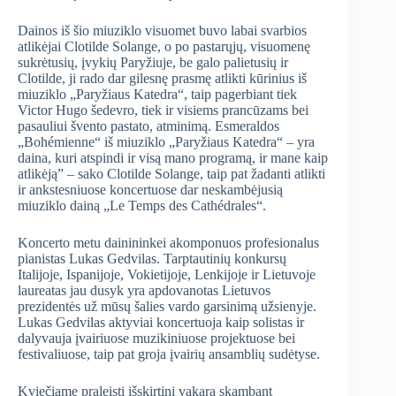
Dainos iš šio miuziklo visuomet buvo labai svarbios
atlikėjai Clotilde Solange, o po pastarųjų, visuomenę
sukrėtusių, įvykių Paryžiuje, be galo palietusių ir
Clotilde, ji rado dar gilesnę prasmę atlikti kūrinius iš
miuziklo „Paryžiaus Katedra“, taip pagerbiant tiek
Victor Hugo šedevro, tiek ir visiems prancūzams bei
pasauliui švento pastato, atminimą. Esmeraldos
„Bohémienne“ iš miuziklo „Paryžiaus Katedra“ – yra
daina, kuri atspindi ir visą mano programą, ir mane kaip
atlikėją” – sako Clotilde Solange, taip pat žadanti atlikti
ir ankstesniuose koncertuose dar neskambėjusią
miuziklo dainą „Le Temps des Cathédrales“.
Koncerto metu dainininkei akomponuos profesionalus
pianistas Lukas Gedvilas. Tarptautinių konkursų
Italijoje, Ispanijoje, Vokietijoje, Lenkijoje ir Lietuvoje
laureatas jau dusyk yra apdovanotas Lietuvos
prezidentės už mūsų šalies vardo garsinimą užsienyje.
Lukas Gedvilas aktyviai koncertuoja kaip solistas ir
dalyvauja įvairiuose muzikiniuose projektuose bei
festivaliuose, taip pat groja įvairių ansamblių sudėtyse.
Kviečiame praleisti išskirtinį vakarą skambant