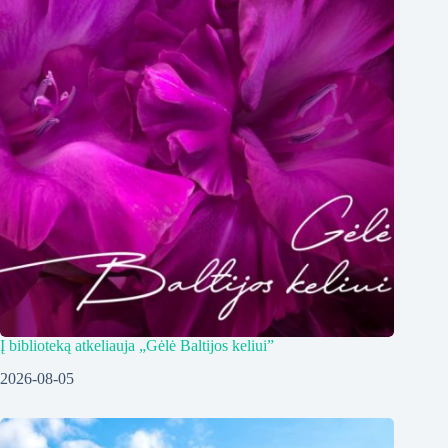
Į biblioteką atkeliauja „Gėlė Baltijos keliui”
2026-08-05