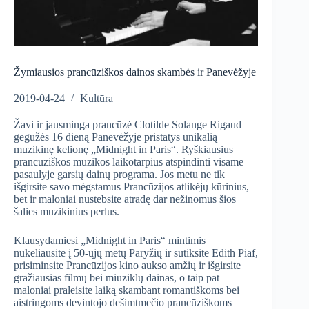
Žymiausios prancūziškos dainos skambės ir Panevėžyje
2019-04-24
Kultūra
Žavi ir jausminga prancūzė Clotilde Solange Rigaud
gegužės 16 dieną Panevėžyje pristatys unikalią
muzikinę kelionę „Midnight in Paris“. Ryškiausius
prancūziškos muzikos laikotarpius atspindinti visame
pasaulyje garsių dainų programa. Jos metu ne tik
išgirsite savo mėgstamus Prancūzijos atlikėjų kūrinius,
bet ir maloniai nustebsite atradę dar nežinomus šios
šalies muzikinius perlus.
Klausydamiesi „Midnight in Paris“ mintimis
nukeliausite į 50-ųjų metų Paryžių ir sutiksite Edith Piaf,
prisiminsite Prancūzijos kino aukso amžių ir išgirsite
gražiausias filmų bei miuziklų dainas, o taip pat
maloniai praleisite laiką skambant romantiškoms bei
aistringoms devintojo dešimtmečio prancūziškoms