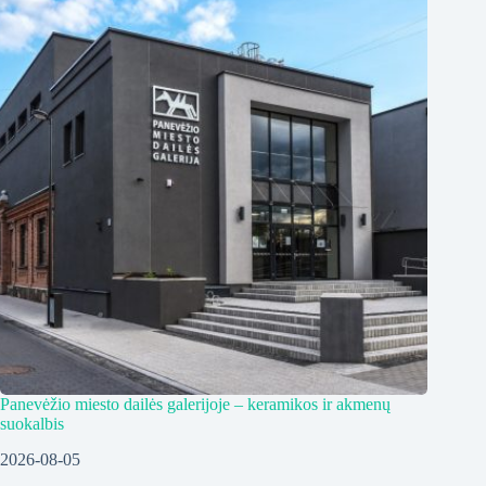
Panevėžio miesto dailės galerijoje – keramikos ir akmenų
suokalbis
2026-08-05