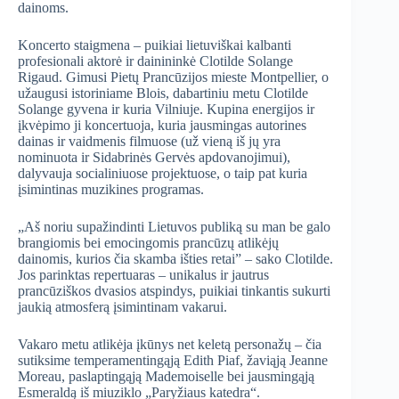
dainoms.
Koncerto staigmena – puikiai lietuviškai kalbanti
profesionali aktorė ir dainininkė Clotilde Solange
Rigaud. Gimusi Pietų Prancūzijos mieste Montpellier, o
užaugusi istoriniame Blois, dabartiniu metu Clotilde
Solange gyvena ir kuria Vilniuje. Kupina energijos ir
įkvėpimo ji koncertuoja, kuria jausmingas autorines
dainas ir vaidmenis filmuose (už vieną iš jų yra
nominuota ir Sidabrinės Gervės apdovanojimui),
dalyvauja socialiniuose projektuose, o taip pat kuria
įsimintinas muzikines programas.
„Aš noriu supažindinti Lietuvos publiką su man be galo
brangiomis bei emocingomis prancūzų atlikėjų
dainomis, kurios čia skamba išties retai” – sako Clotilde.
Jos parinktas repertuaras – unikalus ir jautrus
prancūziškos dvasios atspindys, puikiai tinkantis sukurti
jaukią atmosferą įsimintinam vakarui.
Vakaro metu atlikėja įkūnys net keletą personažų – čia
sutiksime temperamentingąją Edith Piaf, žaviąją Jeanne
Moreau, paslaptingąją Mademoiselle bei jausmingąją
Esmeraldą iš miuziklo „Paryžiaus katedra“.