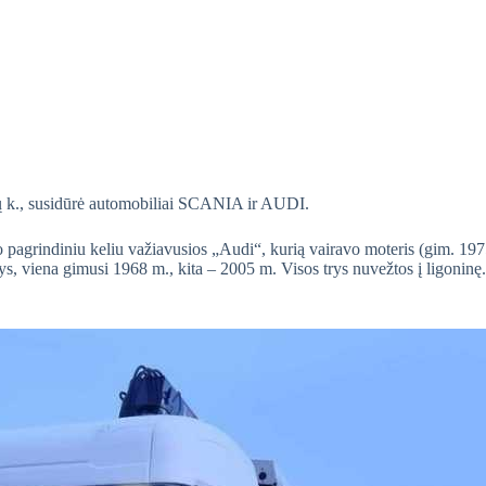
nų k., susidūrė automobiliai SCANIA ir AUDI.
o pagrindiniu keliu važiavusios „Audi“, kurią vairavo moteris (gim. 19
s, viena gimusi 1968 m., kita – 2005 m. Visos trys nuvežtos į ligoninę.