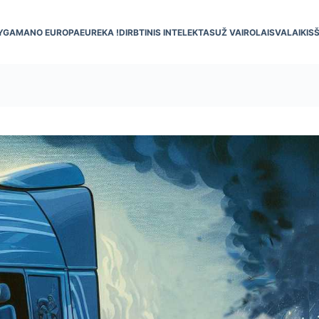
YGA
MANO EUROPA
EUREKA !
DIRBTINIS INTELEKTAS
UŽ VAIRO
LAISVALAIKIS