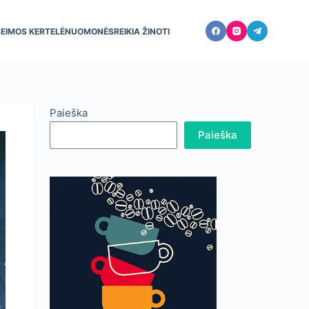
ŠEIMOS KERTELĖ
NUOMONĖS
REIKIA ŽINOTI
Paieška
Paieška