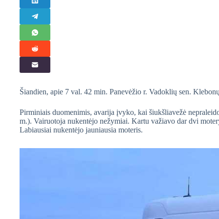
Šiandien, apie 7 val. 42 min. Panevėžio r. Vadoklių sen. Klebo
Pirminiais duomenimis, avarija įvyko, kai šiukšliavežė nepraleid
m.). Vairuotoja nukentėjo nežymiai. Kartu važiavo dar dvi motery
Labiausiai nukentėjo jauniausia moteris.