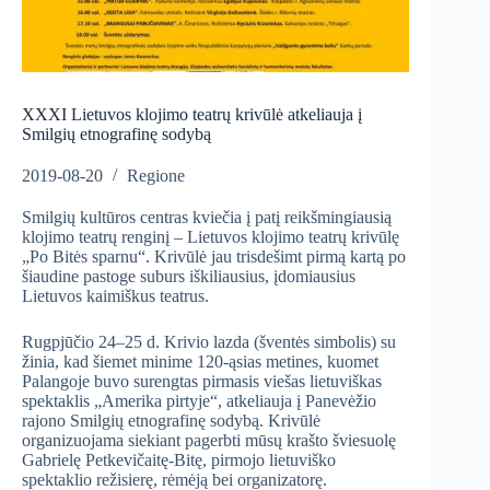
XXXI Lietuvos klojimo teatrų krivūlė atkeliauja į
Smilgių etnografinę sodybą
2019-08-20
Regione
Smilgių kultūros centras kviečia į patį reikšmingiausią
klojimo teatrų renginį – Lietuvos klojimo teatrų krivūlę
„Po Bitės sparnu“. Krivūlė jau trisdešimt pirmą kartą po
šiaudine pastoge suburs iškiliausius, įdomiausius
Lietuvos kaimiškus teatrus.
Rugpjūčio 24–25 d. Krivio lazda (šventės simbolis) su
žinia, kad šiemet minime 120-ąsias metines, kuomet
Palangoje buvo surengtas pirmasis viešas lietuviškas
spektaklis „Amerika pirtyje“, atkeliauja į Panevėžio
rajono Smilgių etnografinę sodybą. Krivūlė
organizuojama siekiant pagerbti mūsų krašto šviesuolę
Gabrielę Petkevičaitę-Bitę, pirmojo lietuviško
spektaklio režisierę, rėmėją bei organizatorę.