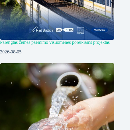
Parengtas žemės paėmimo visuomenės poreikiams projektas
2026-08-05