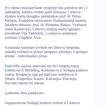
Dvi dienas truksiančiame renginyje bus parodyta net 12
spektaklių, kuriuos vertins garbi komisija: Lietuvos
klojimo teatrų draugijos pirmininkas prof. dr. Petras
Bielskis, Klaipėdos universiteto Humanitarinių mokslų
fakulteto dekanas, prof. dr. Rimantas Balsys, Vyskupas
Jonas Kauneckas, Lietuvos mėgėjų teatrų sąjungos
prezidentė Vita Vadoklytė, Laukuvos seniūnijos
seniūnas Virgilijus Ačas.
Geriausiai komisijos įvertinti bei žiūrovų simpatijų
sulaukę kolektyvai pelnys pinigines premijas, o geriausi
artistai – individualius prizus.
Panevėžio rajonui atstovaus net trys mėgėjų teatrų
kolektyvai iš Miežiškių, Krekenavos ir Smilgių kultūros
centrų. Renginyje taip pat dalyvaus kolektyvai iš
Šilutės, Klaipėdos, Kauno, Kalvarijos, Pakruojo,
Pasvalio rajonų bei miestų.
Lauksime Jūsų palaikymo.
Organizatoriai Smilgių kultūros centras ir Lietuvos