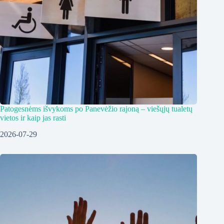
Patogesnėms išvykoms po Panevėžio rajoną – viešųjų tualetų
vietos ir kaip jas rasti
2026-07-29