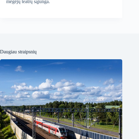
mėgėjų teatrų sąjunga.
Daugiau straipsnių