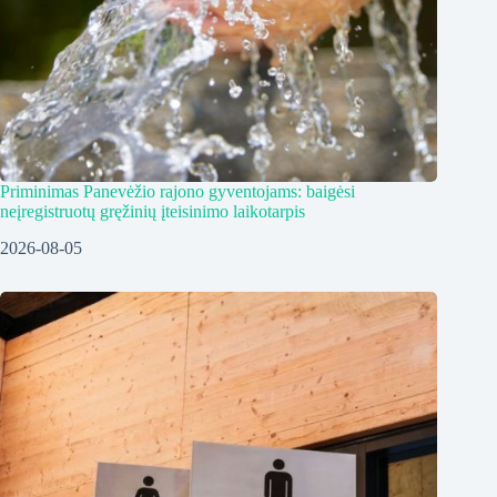
Priminimas Panevėžio rajono gyventojams: baigėsi
neįregistruotų gręžinių įteisinimo laikotarpis
2026-08-05