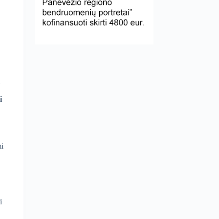
i
mi
i