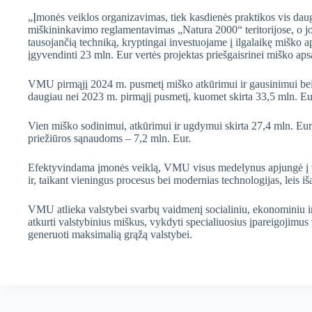
„Įmonės veiklos organizavimas, tiek kasdienės praktikos vis daugi
miškininkavimo reglamentavimas „Natura 2000“ teritorijose, o j
tausojančią techniką, kryptingai investuojame į ilgalaikę miško 
įgyvendinti 23 mln. Eur vertės projektas priešgaisrinei miško a
VMU pirmąjį 2024 m. pusmetį miško atkūrimui ir gausinimui bei 
daugiau nei 2023 m. pirmąjį pusmetį, kuomet skirta 33,5 mln. E
Vien miško sodinimui, atkūrimui ir ugdymui skirta 27,4 mln. Eur,
priežiūros sąnaudoms – 7,2 mln. Eur.
Efektyvindama įmonės veiklą, VMU visus medelynus apjungė į vie
ir, taikant vieningus procesus bei modernias technologijas, leis 
VMU atlieka valstybei svarbų vaidmenį socialiniu, ekonominiu ir 
atkurti valstybinius miškus, vykdyti specialiuosius įpareigojimu
generuoti maksimalią grąžą valstybei.