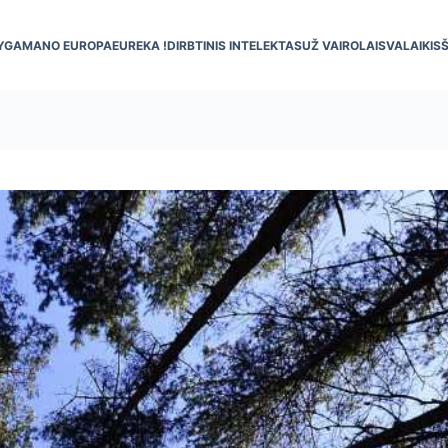
YGA
MANO EUROPA
EUREKA !
DIRBTINIS INTELEKTAS
UŽ VAIRO
LAISVALAIKIS