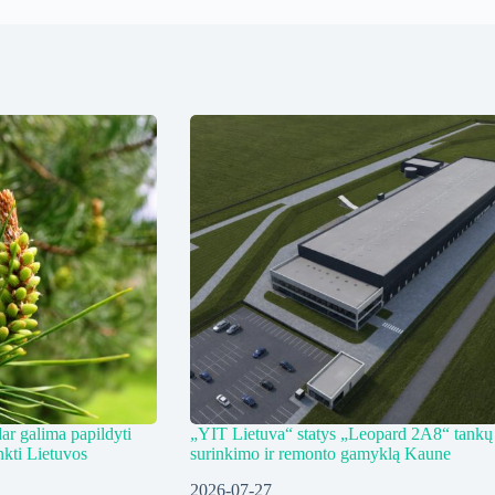
ar galima papildyti
„YIT Lietuva“ statys „Leopard 2A8“ tankų
nkti Lietuvos
surinkimo ir remonto gamyklą Kaune
2026-07-27