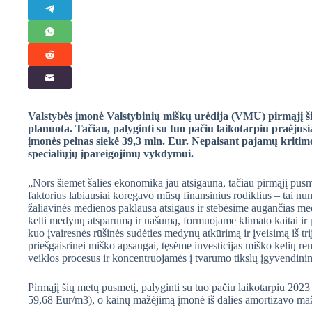
Valstybės įmonė Valstybinių miškų urėdija (VMU) pirmąjį š
planuota. Tačiau, palyginti su tuo pačiu laikotarpiu praėjus
įmonės pelnas siekė 39,3 mln. Eur. Nepaisant pajamų kriti
specialiųjų įpareigojimų vykdymui.
„Nors šiemet šalies ekonomika jau atsigauna, tačiau pirmąjį pusme
faktorius labiausiai koregavo mūsų finansinius rodiklius – tai n
žaliavinės medienos paklausa atsigaus ir stebėsime augančias
kelti medynų atsparumą ir našumą, formuojame klimato kaitai ir
kuo įvairesnės rūšinės sudėties medynų atkūrimą ir įveisimą iš tri
priešgaisrinei miško apsaugai, tęsėme investicijas miško kelių re
veiklos procesus ir koncentruojamės į tvarumo tikslų įgyvendin
Pirmąjį šių metų pusmetį, palyginti su tuo pačiu laikotarpiu 20
59,68 Eur/m
3
), o kainų mažėjimą įmonė iš dalies amortizavo m