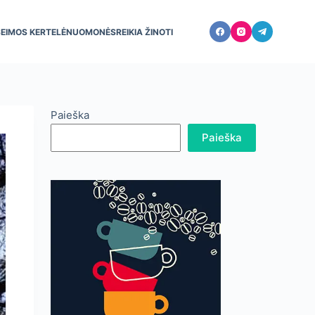
ŠEIMOS KERTELĖ
NUOMONĖS
REIKIA ŽINOTI
Paieška
Paieška