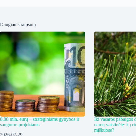
Daugiau straipsnių
8,88 mln. eurų – strateginiams gynybos ir
Iki vasaros pabaigos d
saugumo projektams
namų vaistinėlę: ką ri
miškuose?
2026-07-29