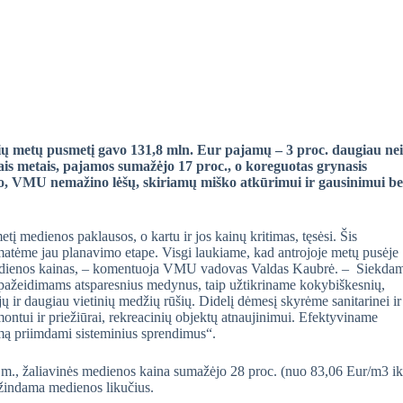
ių metų pusmetį gavo 131,8 mln. Eur pajamų – 3 proc. daugiau nei
iais metais, pajamos sumažėjo 17 proc., o koreguotas grynasis
mo, VMU nemažino lėšų, skiriamų miško atkūrimui ir gausinimui be
tį medienos paklausos, o kartu ir jos kainų kritimas, tęsėsi. Šis
umatėme jau planavimo etape. Visgi laukiame, kad antrojoje metų pusėje
 medienos kainas, – komentuoja VMU vadovas Valdas Kaubrė. – Siekda
 pažeidimams atsparesnius medynus, taip užtikriname kokybiškesnių,
jų ir daugiau vietinių medžių rūšių. Didelį dėmesį skyrėme sanitarinei ir
montui ir priežiūrai, rekreacinių objektų atnaujinimui. Efektyviname
imą priimdami sisteminius sprendimus“.
23 m., žaliavinės medienos kaina sumažėjo 28 proc. (nuo 83,06 Eur/m
3
ik
ažindama medienos likučius.