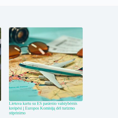
Lietuva kartu su ES pasienio valstybėmis
kreipėsi į Europos Komisiją dėl turizmo
stiprinimo