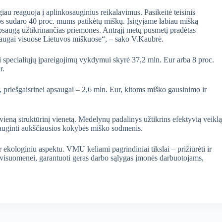
au reaguoja į aplinkosauginius reikalavimus. Pasikeitė teisinis
os sudaro 40 proc. mums patikėtų miškų. Įsigyjame labiau mišką
apsaugą užtikrinančias priemones. Antrąjį metų pusmetį pradėtas
psaugai visuose Lietuvos miškuose“, – sako V.Kaubrė.
specialiųjų įpareigojimų vykdymui skyrė 37,2 mln. Eur arba 8 proc.
ur.
 priešgaisrinei apsaugai – 2,6 mln. Eur, kitoms miško gausinimo ir
ną struktūrinį vienetą. Medelynų padalinys užtikrins efektyvią veiklą
išauginti aukščiausios kokybės miško sodmenis.
ekologiniu aspektu. VMU keliami pagrindiniai tikslai – prižiūrėti ir
s visuomenei, garantuoti geras darbo sąlygas įmonės darbuotojams,