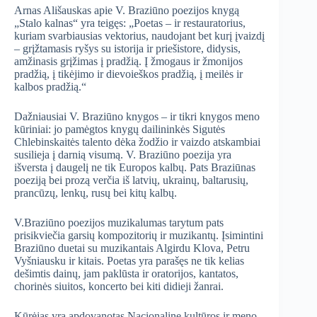
Arnas Ališauskas apie V. Braziūno poezijos knygą
„Stalo kalnas“ yra teigęs: „Poetas – ir restauratorius,
kuriam svarbiausias vektorius, naudojant bet kurį įvaizdį
– grįžtamasis ryšys su istorija ir priešistore, didysis,
amžinasis grįžimas į pradžią. Į žmogaus ir žmonijos
pradžią, į tikėjimo ir dievoieškos pradžią, į meilės ir
kalbos pradžią.“
Dažniausiai V. Braziūno knygos – ir tikri knygos meno
kūriniai: jo pamėgtos knygų dailininkės Sigutės
Chlebinskaitės talento dėka žodžio ir vaizdo atskambiai
susilieja į darnią visumą. V. Braziūno poezija yra
išversta į daugelį ne tik Europos kalbų. Pats Braziūnas
poeziją bei prozą verčia iš latvių, ukrainų, baltarusių,
prancūzų, lenkų, rusų bei kitų kalbų.
V.Braziūno poezijos muzikalumas tarytum pats
prisikviečia garsių kompozitorių ir muzikantų. Įsimintini
Braziūno duetai su muzikantais Algirdu Klova, Petru
Vyšniausku ir kitais. Poetas yra parašęs ne tik kelias
dešimtis dainų, jam paklūsta ir oratorijos, kantatos,
chorinės siuitos, koncerto bei kiti didieji žanrai.
Kūrėjas yra apdovanotas Nacionaline kultūros ir meno,