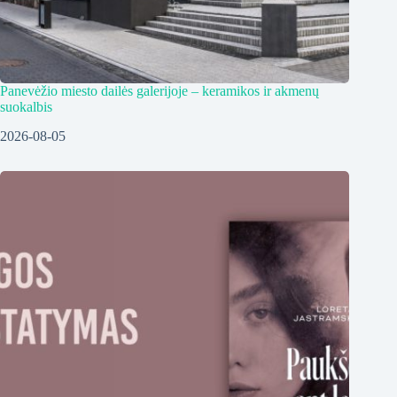
Panevėžio miesto dailės galerijoje – keramikos ir akmenų
suokalbis
2026-08-05