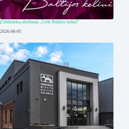
Į biblioteką atkeliauja „Gėlė Baltijos keliui”
2026-08-05