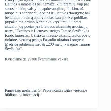
Baltijos Asamblėjos bei nemažai kitų premijų, taip pat
savos bei kitų valstybių apdovanojimų. Tarkim, už
nuopelnus stiprinant Latvijos ir Lietuvos draugystę bei
bendradarbiavimą apdovanotas Latvijos Respublikos
pripažinimo ordino Karininko kryžiumi. Šiuomet
aktualu, jog poetas yra Lietuvos ukrainistų asociacijų
narys, Ukrainos ir Lietuvos įsteigto Taraso Ševčenkos
fondo laureatas. Už šio žymiausio ukrainų tautos poeto
rinktinės vertimą pelnęs Pasaulio ukrainų kongreso
Madride jubiliejinį medalį „200 metų, kai gimė Tarasas
Ševčenka“.
Kviečiame dalyvauti šventiniame vakare!
Panevėžio apskrities G. Petkevičaitės-Bitės viešosios
bibliotekos informacija