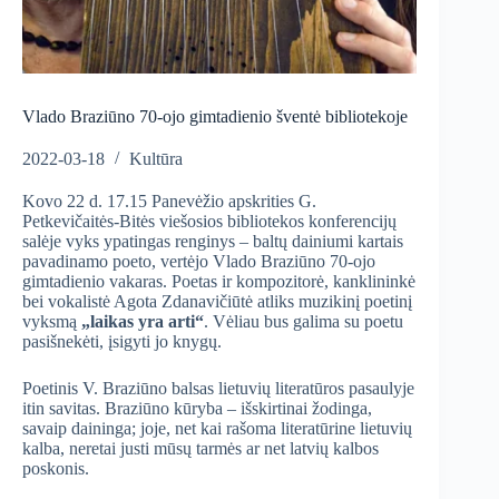
Vlado Braziūno 70-ojo gimtadienio šventė bibliotekoje
2022-03-18
Kultūra
Kovo 22 d. 17.15 Panevėžio apskrities G.
Petkevičaitės-Bitės viešosios bibliotekos konferencijų
salėje vyks ypatingas renginys – baltų dainiumi kartais
pavadinamo poeto, vertėjo Vlado Braziūno 70-ojo
gimtadienio vakaras. Poetas ir kompozitorė, kanklininkė
bei vokalistė Agota Zdanavičiūtė atliks muzikinį poetinį
vyksmą
„laikas yra arti“
. Vėliau bus galima su poetu
pasišnekėti, įsigyti jo knygų.
Poetinis V. Braziūno balsas lietuvių literatūros pasaulyje
itin savitas. Braziūno kūryba – išskirtinai žodinga,
savaip daininga; joje, net kai rašoma literatūrine lietuvių
kalba, neretai justi mūsų tarmės ar net latvių kalbos
poskonis.