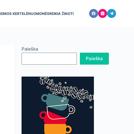
ŠEIMOS KERTELĖ
NUOMONĖS
REIKIA ŽINOTI
Paieška
Paieška