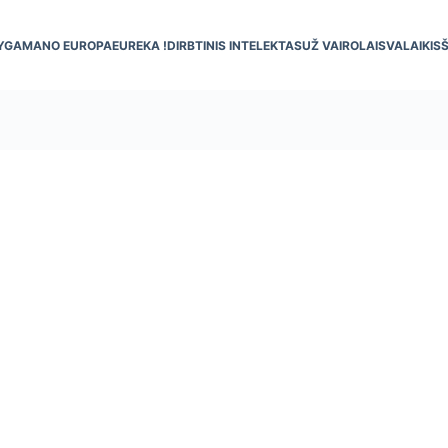
YGA
MANO EUROPA
EUREKA !
DIRBTINIS INTELEKTAS
UŽ VAIRO
LAISVALAIKIS