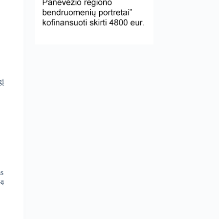
gį
ms
są