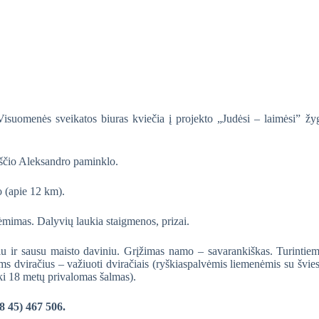
suomenės sveikatos biuras kviečia į projekto „Judėsi – laimėsi” žy
kščio Aleksandro paminklo.
 (apie 12 km).
ėmimas. Dalyvių laukia staigmenos, prizai.
 ir sausu maisto daviniu. Grįžimas namo – savarankiškas. Turintie
ems dviračius – važiuoti dviračiais (ryškiaspalvėmis liemenėmis su švie
ki 18 metų privalomas šalmas).
(8 45) 467 506.