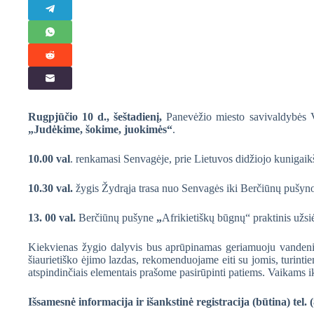
Rugpjūčio 10 d., šeštadienį,
Panevėžio miesto savivaldybės Vi
„Judėkime, šokime, juokimės“
.
10.00 val
. renkamasi Senvagėje, prie Lietuvos didžiojo kunigai
10.30 val.
žygis Žydrąja trasa nuo Senvagės iki Berčiūnų pušyno
13. 00 val.
Berčiūnų pušyne
„
Afrikietiškų būgnų“ praktinis užsi
Kiekvienas žygio dalyvis bus aprūpinamas geriamuoju vandeniu
šiaurietiško ėjimo lazdas, rekomenduojame eiti su jomis, turinti
atspindinčiais elementais prašome pasirūpinti patiems. Vaikams i
Išsamesnė informacija ir išankstinė registracija (būtina) tel. 