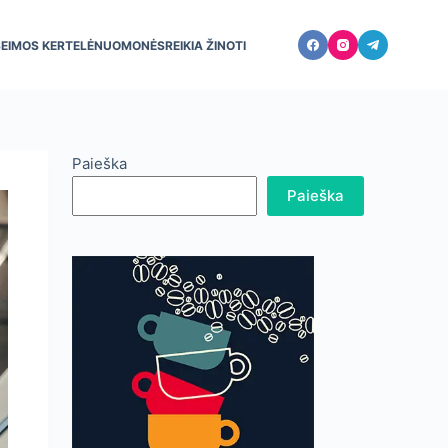
ŠEIMOS KERTELĖ
NUOMONĖS
REIKIA ŽINOTI
Paieška
Paieška