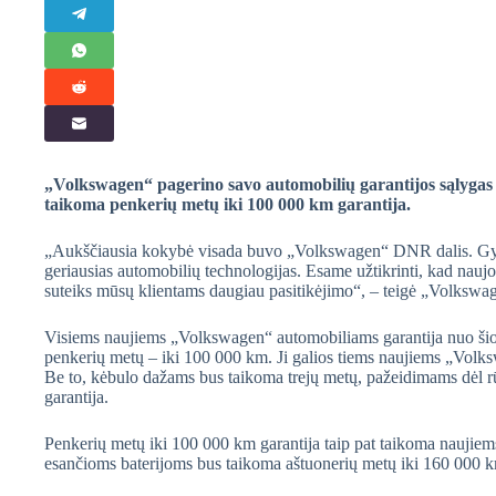
„Volkswagen“ pagerino savo automobilių garantijos sąlygas 
taikoma penkerių metų iki 100 000 km garantija.
„Aukščiausia kokybė visada buvo „Volkswagen“ DNR dalis. Gyve
geriausias automobilių technologijas. Esame užtikrinti, kad nau
suteiks mūsų klientams daugiau pasitikėjimo“, – teigė „Volkswa
Visiems naujiems „Volkswagen“ automobiliams garantija nuo šiol 
penkerių metų – iki 100 000 km. Ji galios tiems naujiems „Volksw
Be to, kėbulo dažams bus taikoma trejų metų, pažeidimams dėl r
garantija.
Penkerių metų iki 100 000 km garantija taip pat taikoma naujiem
esančioms baterijoms bus taikoma aštuonerių metų iki 160 000 k