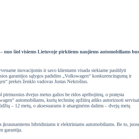
– nuo šiol visiems Lietuvoje pirktiems naujiems automobiliams bu
name inovacijomis ir savo klientams visada siekiame pasiūlyti
josios garantijos sąlygos padidins „Volkswagen“ konkurencingumą ir
gen“ prekės ženklo vadovas Justas Nekrošius.
pirmuosius dvejus metus galios be ridos apribojimų, o pratęsta
agen“ automobiliams, kurių techninę apžiūrą atliks autorizuoti servisai
ūdžių – 12 metų, o aksesuarams ir atsarginėms dalims – dvejų metų
s įkraunamiems hibridiniams ir elektriniams automobiliams. Be to, juos
m garantija.