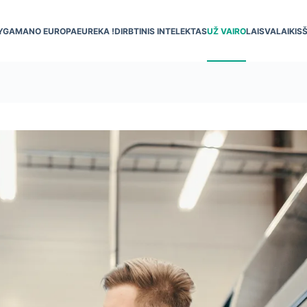
YGA
MANO EUROPA
EUREKA !
DIRBTINIS INTELEKTAS
UŽ VAIRO
LAISVALAIKIS