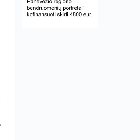
s
.
e