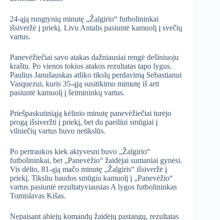
24-ąją rungtynių minutę „Žalgirio“ futbolininkai
išsiveržė į priekį. Livu Antalis pasiuntė kamuolį į svečių
vartus.
Panevėžiečiai savo atakas dažniausiai rengė dešiniuoju
kraštu. Po vienos tokios atakos rezultatas tapo lygus.
Paulius Janušauskas atliko tikslų perdavimą Sebastianui
Vasquezui, kuris 35-ąją susitikimo mimutę iš arti
pasiuntė kamuolį į šeimininkų vartus.
Priešpaskutiniąją kėlinio minutę panevėžiečiai turėjo
progą išsiveržti į priekį, bet du paeiliui smūgiai į
vilniečių vartus buvo netikslūs.
Po pertraukos kiek aktyvesni buvo „Žalgirio“
futbolininkai, bet „Panevėžio“ žaidėjai sumaniai gynėsi.
Vis dėlto, 81-ąją mačo minutę „Žalgiris“ išsiveržė į
priekį. Tiksliu baudos smūgiu kamuolį į „Panevėžio“
vartus pasiuntė rezultatyviausias A lygos futbolininkas
Tomislavas Kišas.
Nepaisant abiejų komandų žaidėjų pastangų, rezultatas