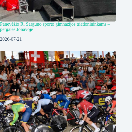
Panevėžio R. Sargūno sporto gimnazijos triatlonininkams –
pergalės Jonavoje
2026-07-21