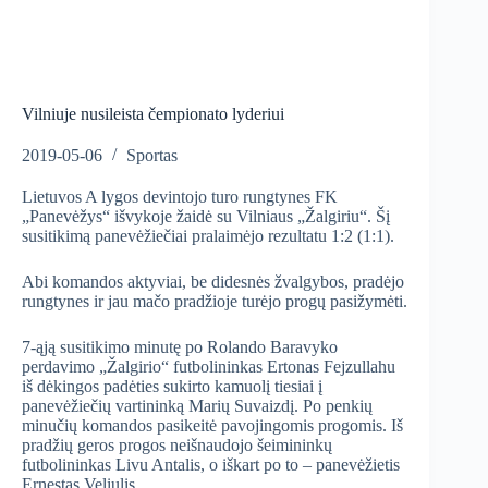
Vilniuje nusileista čempionato lyderiui
2019-05-06
Sportas
Lietuvos A lygos devintojo turo rungtynes FK
„Panevėžys“ išvykoje žaidė su Vilniaus „Žalgiriu“. Šį
susitikimą panevėžiečiai pralaimėjo rezultatu 1:2 (1:1).
Abi komandos aktyviai, be didesnės žvalgybos, pradėjo
rungtynes ir jau mačo pradžioje turėjo progų pasižymėti.
7-ąją susitikimo minutę po Rolando Baravyko
perdavimo „Žalgirio“ futbolininkas Ertonas Fejzullahu
iš dėkingos padėties sukirto kamuolį tiesiai į
panevėžiečių vartininką Marių Suvaizdį. Po penkių
minučių komandos pasikeitė pavojingomis progomis. Iš
pradžių geros progos neišnaudojo šeimininkų
futbolininkas Livu Antalis, o iškart po to – panevėžietis
Ernestas Veliulis.