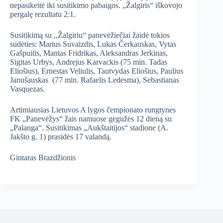
nepasikeitė iki susitikimo pabaigos. „Žalgiris“ iškovojo
pergalę rezultatu 2:1.
Susitikimą su ,,Žalgiriu“ panevėžiečiai žaidė tokios
sudėties: Marius Suvaizdis, Lukas Čerkauskas, Vytas
Gašpuitis, Mantas Fridrikas, Aleksandras Jerkinas,
Sigitas Urbys, Andrejus Karvackis (75 min. Tadas
Eliošius), Ernestas Veliulis, Tautvydas Eliošius, Paulius
Janušauskas (77 min. Rafaelis Ledesma), Sebastianas
Vasquezas.
Artimiausias Lietuvos A lygos čempionato rungtynes
FK „Panevėžys“ žais namuose gegužės 12 dieną su
„Palanga“. Susitikimas „Aukštaitijos“ stadione (A.
Jakšto g. 1) prasidės 17 valandą.
Gintaras Brazdžionis