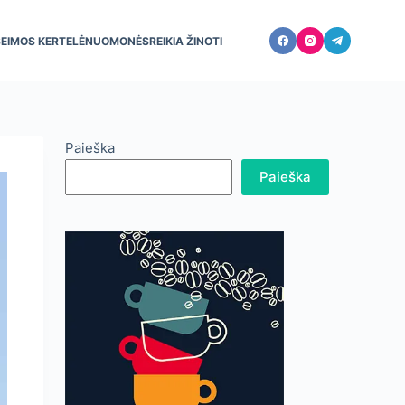
ŠEIMOS KERTELĖ
NUOMONĖS
REIKIA ŽINOTI
Paieška
Paieška