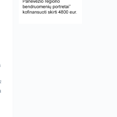
i
ę
ų