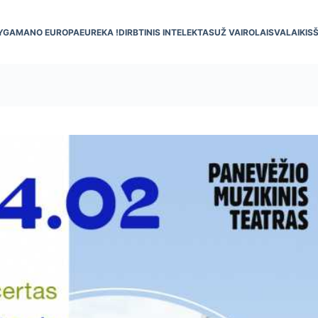
YGA
MANO EUROPA
EUREKA !
DIRBTINIS INTELEKTAS
UŽ VAIRO
LAISVALAIKIS