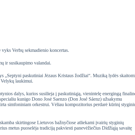
je vyks Verbų sekmadienio koncertas.
ų ir susikaupimo valandai.
 „Septyni paskutiniai Jėzaus Kristaus žodžiai“. Muziką lydės skaitom
ių Velykų laukimui.
ynios dalys, kurios susilieja į paskutiniąją, vienintelę energingą finalin
rė specialiu kunigo Dono Josė Saenzo (Don José Sáenz) užsakymu
irta simfoniniam orkestrui. Vėliau kompozitorius perdarė kūrinį stygini
 skamba skirtingose Lietuvos bažnyčiose atliekami įvairių styginių
rius metus puoselėja tradiciją pakviesti panevėžiečius Didžiąją savaitę