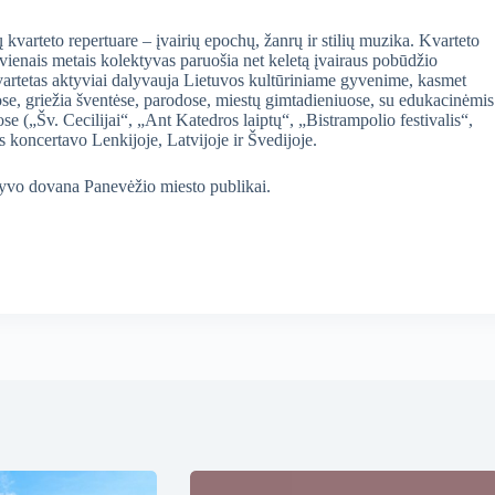
 kvarteto repertuare – įvairių epochų, žanrų ir stilių muzika. Kvarteto
ienais metais kolektyvas paruošia net keletą įvairaus pobūdžio
Kvartetas aktyviai dalyvauja Lietuvos kultūriniame gyvenime, kasmet
se, griežia šventėse, parodose, miestų gimtadieniuose, su edukacinėmis
se („Šv. Cecilijai“, „Ant Katedros laiptų“, „Bistrampolio festivalis“,
 koncertavo Lenkijoje, Latvijoje ir Švedijoje.
tyvo dovana Panevėžio miesto publikai.