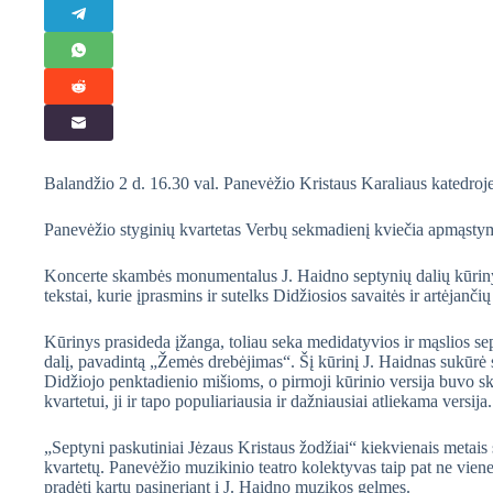
Balandžio 2 d. 16.30 val. Panevėžio Kristaus Karaliaus katedro
Panevėžio styginių kvartetas Verbų sekmadienį kviečia apmąstym
Koncerte skambės monumentalus J. Haidno septynių dalių kūrinys
tekstai, kurie įprasmins ir sutelks Didžiosios savaitės ir artėjanč
Kūrinys prasideda įžanga, toliau seka medidatyvios ir mąslios sept
dalį, pavadintą „Žemės drebėjimas“. Šį kūrinį J. Haidnas sukū
Didžiojo penktadienio mišioms, o pirmoji kūrinio versija buvo sk
kvartetui, ji ir tapo populiariausia ir dažniausiai atliekama versija.
„Septyni paskutiniai Jėzaus Kristaus žodžiai“ kiekvienais metais
kvartetų. Panevėžio muzikinio teatro kolektyvas taip pat ne viene
pradėti kartu pasineriant į J. Haidno muzikos gelmes.