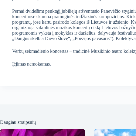
Pernai dvidešimt penktąjį jubiliejų atšventusio Panevėžio styginių
koncertuose skamba pramoginės ir džiazinės kompozicijos. Kiekv
programų, jose kartu pasirodo kolegos iš Lietuvos ir užsienio. 
organizuoja sakralinės muzikos koncertų ciklą Lietuvos bažnyčio
programomis vyksta į mokyklas ir darželius, dalyvauja festivaliuo
„Dangus skelbia Dievo šlovę“, „Poezijos pavasaris“). Kolektyvas
Verbų sekmadienio koncertas – tradicinė Muzikinio teatro kolek
Įėjimas nemokamas.
Daugiau straipsnių