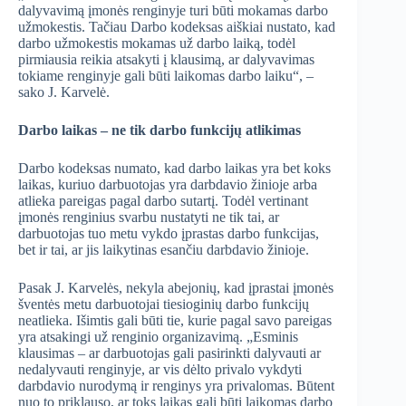
dalyvavimą įmonės renginyje turi būti mokamas darbo
užmokestis. Tačiau Darbo kodeksas aiškiai nustato, kad
darbo užmokestis mokamas už darbo laiką, todėl
pirmiausia reikia atsakyti į klausimą, ar dalyvavimas
tokiame renginyje gali būti laikomas darbo laiku“, –
sako J. Karvelė.
Darbo laikas – ne tik darbo funkcijų atlikimas
Darbo kodeksas numato, kad darbo laikas yra bet koks
laikas, kuriuo darbuotojas yra darbdavio žinioje arba
atlieka pareigas pagal darbo sutartį. Todėl vertinant
įmonės renginius svarbu nustatyti ne tik tai, ar
darbuotojas tuo metu vykdo įprastas darbo funkcijas,
bet ir tai, ar jis laikytinas esančiu darbdavio žinioje.
Pasak J. Karvelės, nekyla abejonių, kad įprastai įmonės
šventės metu darbuotojai tiesioginių darbo funkcijų
neatlieka. Išimtis gali būti tie, kurie pagal savo pareigas
yra atsakingi už renginio organizavimą. „Esminis
klausimas – ar darbuotojas gali pasirinkti dalyvauti ar
nedalyvauti renginyje, ar vis dėlto privalo vykdyti
darbdavio nurodymą ir renginys yra privalomas. Būtent
nuo to priklauso, ar toks laikas gali būti laikomas darbo