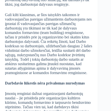
tikisi, jog darbuotojai dalyvaus renginyje.
Gali kilti klausimas, ar šios taisyklės taikomos ir
vadovaujančias pareigas užimantiems darbuotojams nes
įprastai iš vadovaujančias pareigas užimančių
darbuotojų yra tikimasi ne tik kad jie dalyvaus
komandos formavimo (team building) renginiuose,
tačiau ir prisidės prie jų organizavimo bei skatins kitus
darbuotojus dalyvauti. Čia reikėtų žinoti, kad Darbo
kodeksas su darbuotojais, uždirbančiais daugiau 2 šalies
vidutiniai darbo užmokesčiai, leidžia susitarti dėl darbo
sąlygų, nukrypstančių nuo Darbo kodekse įtvirtintų
taisyklių. Todėl į tokių darbuotojų darbo sutartis ar
atskirus susitarimus galima įtraukti nuostatas, kad
sutartas atlyginimas apima ir dalyvavimą įmonės
pramoginiuose ar komandos formavimo renginiuose.
Darbdavio lūkestis nėra privalomas nurodymas
Įmonių renginiai dažnai organizuojami darbuotojų
naudai – jie prisideda prie organizacijos kultūros
kūrimo, komandų formavimo ir tarpusavio bendravimo
stiprinimo. Tačiau vien tai, kad darbdavys tikisi