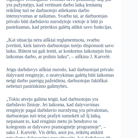
yra pažymėjęs, kad vertinant darbo laiką lemiamą
reikšmę turi ne darbuotojo atliekamo darbo
intensyvumas ar našumas. Svarbu tai, ar darbuotojas
privalo būti darbdavio nurodytoje vietoje ir būti jo
pasiekiamas, kad prireikus galėtų atlikti savo funkcijas.
„Kai situacija nėra aiškiai reglamentuota, svarbu
įvertinti, kiek laisvės darbuotojas turėjo disponuoti savo
laiku. Būtent tai gali lemti, ar konkretus laikotarpis bus
laikomas darbo, ar poilsio laiku“, – aiškina J. Karvelė.
Jeigu darbdavys aiškiai nurodo, kad darbuotojai privalo
dalyvauti renginyje, o neatvykimas galėtų būti laikomas
netgi darbo pareigų pažeidimu, darbuotojas faktiškai
nebeturi pasirinkimo galimybės.
„Tokiu atveju galima teigti, kad darbuotojas yra
darbdavio žinioje. Jei laikoma, kad dalyvavimas
renginyje pagal darbdavio nurodymą yra privalomas,
darbuotojas turi teisę prašyti sumokėti už šį laiką,
nepaisant to, kad renginio metu jis bendravo su
kolegomis ar dalyvavo pramoginėje programoje“, –
sako J. Karvelė. Vis dėlto, anot jos, reikėtų atskirti
privalomą dalyvavimą nuo situacijų, kai darbdavys tik