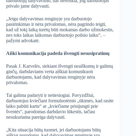
darbuotojų dalyvavimo, dar nereiškia, jog darbuotojas
privalo jame dalyvauti.
„Jeigu dalyvavimas renginyje yra darbuotojo
pasirinkimas ir nėra privalomas, nėra pagrindo teigti,
kad už tokį laiką turėtų būti mokamas darbo užmokestis,
nes toks laikas laikomas darbuotojo poilsio laiku“, –
pažymi advokatė.
Aiški komunikacija padeda išvengti nesusipratimų
Pasak J. Karvelės, siekiant išvengti neaiškumų ir galimų
ginčų, darbdaviams verta aiškiai komunikuoti
darbuotojams, kad dalyvavimas renginyje nėra
privalomas.
Tai galima padaryti ir netiesiogiai. Pavyzdžiui,
darbuotojus kviečiant formuluotėmis „tikimės, kad rasite
laiko pabūti kartu“ ar „kviečiame prisijungti prie
šventės“, parodomas darbdavio lūkestis, tačiau
nesukuriama pareiga dalyvauti.
„Kita situacija būtų tuomet, jei darbuotojams būtų
aiškiai nurodoma, kad dalyvavimas renginyje yra