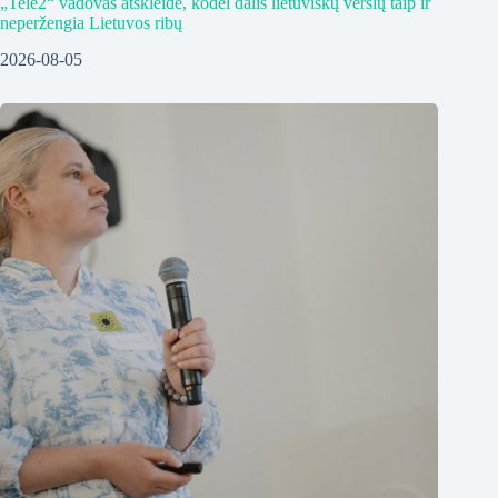
„Tele2“ vadovas atskleidė, kodėl dalis lietuviškų verslų taip ir
neperžengia Lietuvos ribų
2026-08-05