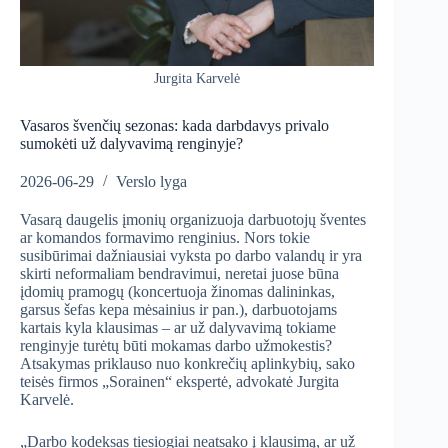
Jurgita Karvelė
Vasaros švenčių sezonas: kada darbdavys privalo
sumokėti už dalyvavimą renginyje?
2026-06-29
Verslo lyga
Vasarą daugelis įmonių organizuoja darbuotojų šventes
ar komandos formavimo renginius. Nors tokie
susibūrimai dažniausiai vyksta po darbo valandų ir yra
skirti neformaliam bendravimui, neretai juose būna
įdomių pramogų (koncertuoja žinomas dalininkas,
garsus šefas kepa mėsainius ir pan.), darbuotojams
kartais kyla klausimas – ar už dalyvavimą tokiame
renginyje turėtų būti mokamas darbo užmokestis?
Atsakymas priklauso nuo konkrečių aplinkybių, sako
teisės firmos „Sorainen“ ekspertė, advokatė Jurgita
Karvelė.
„Darbo kodeksas tiesiogiai neatsako į klausimą, ar už