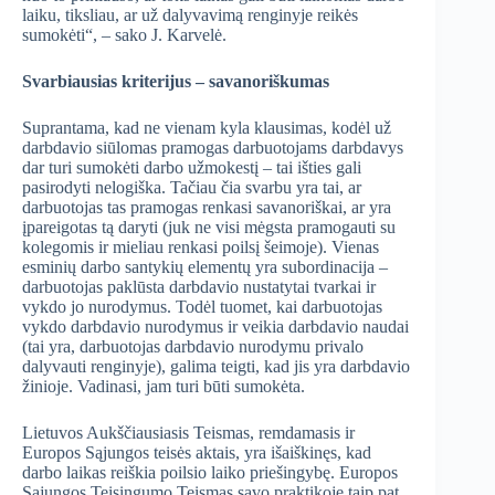
laiku, tiksliau, ar už dalyvavimą renginyje reikės
sumokėti“, – sako J. Karvelė.
Svarbiausias kriterijus – savanoriškumas
Suprantama, kad ne vienam kyla klausimas, kodėl už
darbdavio siūlomas pramogas darbuotojams darbdavys
dar turi sumokėti darbo užmokestį – tai išties gali
pasirodyti nelogiška. Tačiau čia svarbu yra tai, ar
darbuotojas tas pramogas renkasi savanoriškai, ar yra
įpareigotas tą daryti (juk ne visi mėgsta pramogauti su
kolegomis ir mieliau renkasi poilsį šeimoje). Vienas
esminių darbo santykių elementų yra subordinacija –
darbuotojas paklūsta darbdavio nustatytai tvarkai ir
vykdo jo nurodymus. Todėl tuomet, kai darbuotojas
vykdo darbdavio nurodymus ir veikia darbdavio naudai
(tai yra, darbuotojas darbdavio nurodymu privalo
dalyvauti renginyje), galima teigti, kad jis yra darbdavio
žinioje. Vadinasi, jam turi būti sumokėta.
Lietuvos Aukščiausiasis Teismas, remdamasis ir
Europos Sąjungos teisės aktais, yra išaiškinęs, kad
darbo laikas reiškia poilsio laiko priešingybę. Europos
Sąjungos Teisingumo Teismas savo praktikoje taip pat