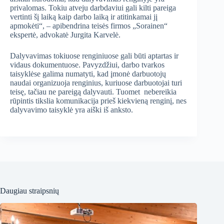
privalomas. Tokiu atveju darbdaviui gali kilti pareiga
vertinti šį laiką kaip darbo laiką ir atitinkamai jį
apmokėti“, – apibendrina teisės firmos „Sorainen“
ekspertė, advokatė Jurgita Karvelė.
Dalyvavimas tokiuose renginiuose gali būti aptartas ir
vidaus dokumentuose. Pavyzdžiui, darbo tvarkos
taisyklėse galima numatyti, kad įmonė darbuotojų
naudai organizuoja renginius, kuriuose darbuotojai turi
teisę, tačiau ne pareigą dalyvauti. Tuomet nebereikia
rūpintis tikslia komunikacija prieš kiekvieną renginį, nes
dalyvavimo taisyklė yra aiški iš anksto.
Daugiau straipsnių