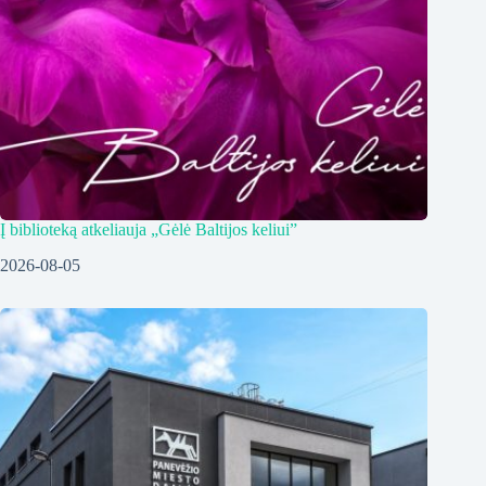
Į biblioteką atkeliauja „Gėlė Baltijos keliui”
2026-08-05