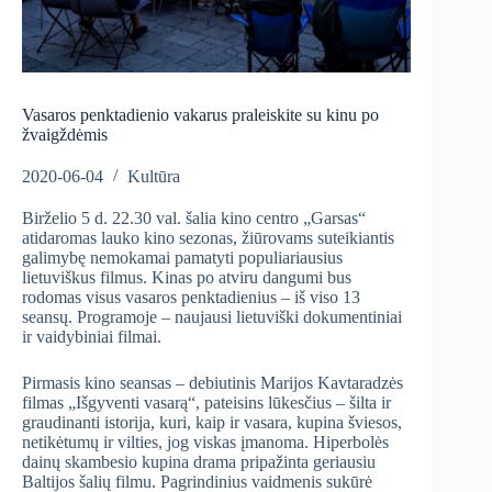
Vasaros penktadienio vakarus praleiskite su kinu po
žvaigždėmis
2020-06-04
Kultūra
Birželio 5 d. 22.30 val. šalia kino centro „Garsas“
atidaromas lauko kino sezonas, žiūrovams suteikiantis
galimybę nemokamai pamatyti populiariausius
lietuviškus filmus. Kinas po atviru dangumi bus
rodomas visus vasaros penktadienius – iš viso 13
seansų. Programoje – naujausi lietuviški dokumentiniai
ir vaidybiniai filmai.
Pirmasis kino seansas – debiutinis Marijos Kavtaradzės
filmas „Išgyventi vasarą“, pateisins lūkesčius – šilta ir
graudinanti istorija, kuri, kaip ir vasara, kupina šviesos,
netikėtumų ir vilties, jog viskas įmanoma. Hiperbolės
dainų skambesio kupina drama pripažinta geriausiu
Baltijos šalių filmu. Pagrindinius vaidmenis sukūrė