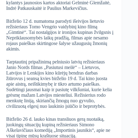
kylantys jaunosios kartos aktoriai Gelminė Glemžaitė,
Indrė Patkauskaitė ir Paulius Markevičius.
Birželio 12 d. numatoma parodyti išeivijos lietuvio
režisieriaus Tomo Vengrio vaidybinį kino filmą
„Gimtinė“. Tai nostalgijos ir ironijos kupinas žvilgsnis į
Nepriklausomybės laikų pradžią, filmas apie nesamo
rojaus paieškas skirtingose šalyse užaugusių žmonių
akimis.
Tarptautinį pripažinimą pelniusio latvių režisieriaus
Janio Nords filmas „Pasiutusi meilė“ – Lietuvos,
Latvijos ir Lenkijos kino kūrėjų bendras darbas
žiūrovus į seansą kvies birželio 19 d. Tai kino juosta
apie aistrą, neištikimybę ir tikro artumo paieškas.
Sudėtingi jausmai kaip ir pasiutę vilkšuniai, kurie kelia
grėsmę mažam Latvijos miesteliui. Režisierius rodo
menkutę liniją, skiriančią žmogų nuo gyvulio,
civilizuotą elgesį nuo laukinio įsiūčio ir beprotybės.
Birželio 26 d. lauko kinas transliuos gerą nuotaiką,
juokingų situacijų kupiną režisieriaus Simono
Aškelavičiaus komediją „Importinis jaunikis“, apie ne
visai tipinę mūsų kraštuose situaciją.