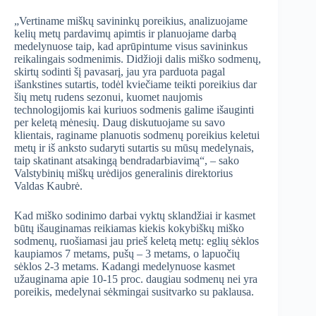
„Vertiname miškų savininkų poreikius, analizuojame
kelių metų pardavimų apimtis ir planuojame darbą
medelynuose taip, kad aprūpintume visus savininkus
reikalingais sodmenimis. Didžioji dalis miško sodmenų,
skirtų sodinti šį pavasarį, jau yra parduota pagal
išankstines sutartis, todėl kviečiame teikti poreikius dar
šių metų rudens sezonui, kuomet naujomis
technologijomis kai kuriuos sodmenis galime išauginti
per keletą mėnesių. Daug diskutuojame su savo
klientais, raginame planuotis sodmenų poreikius keletui
metų ir iš anksto sudaryti sutartis su mūsų medelynais,
taip skatinant atsakingą bendradarbiavimą“, – sako
Valstybinių miškų urėdijos generalinis direktorius
Valdas Kaubrė.
Kad miško sodinimo darbai vyktų sklandžiai ir kasmet
būtų išauginamas reikiamas kiekis kokybiškų miško
sodmenų, ruošiamasi jau prieš keletą metų: eglių sėklos
kaupiamos 7 metams, pušų – 3 metams, o lapuočių
sėklos 2-3 metams. Kadangi medelynuose kasmet
užauginama apie 10-15 proc. daugiau sodmenų nei yra
poreikis, medelynai sėkmingai susitvarko su paklausa.