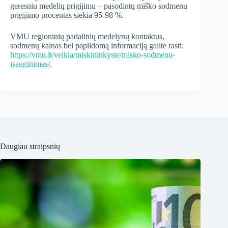
geresniu medelių prigijimu – pasodintų miško sodmenų
prigijimo procentas siekia 95-98 %.
VMU regioninių padalinių medelynų kontaktus,
sodmenų kainas bei papildomą informaciją galite rasti:
https://vmu.lt/veikla/miskininkyste/misko-sodmenu-
isauginimas/
.
Daugiau straipsnių