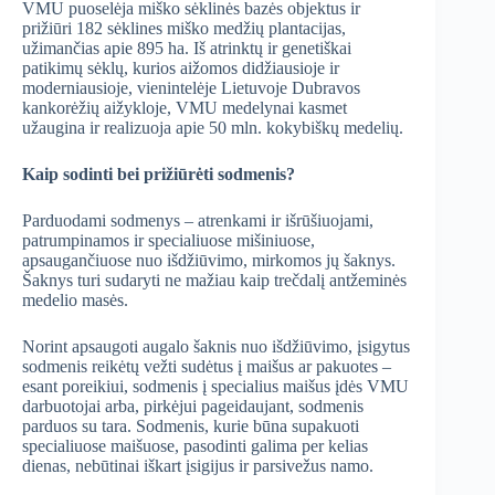
VMU puoselėja miško sėklinės bazės objektus ir
prižiūri 182 sėklines miško medžių plantacijas,
užimančias apie 895 ha. Iš atrinktų ir genetiškai
patikimų sėklų, kurios aižomos didžiausioje ir
moderniausioje, vienintelėje Lietuvoje Dubravos
kankorėžių aižykloje, VMU medelynai kasmet
užaugina ir realizuoja apie 50 mln. kokybiškų medelių.
Kaip sodinti bei prižiūrėti sodmenis?
Parduodami sodmenys – atrenkami ir išrūšiuojami,
patrumpinamos ir specialiuose mišiniuose,
apsaugančiuose nuo išdžiūvimo, mirkomos jų šaknys.
Šaknys turi sudaryti ne mažiau kaip trečdalį antžeminės
medelio masės.
Norint apsaugoti augalo šaknis nuo išdžiūvimo, įsigytus
sodmenis reikėtų vežti sudėtus į maišus ar pakuotes –
esant poreikiui, sodmenis į specialius maišus įdės VMU
darbuotojai arba, pirkėjui pageidaujant, sodmenis
parduos su tara. Sodmenis, kurie būna supakuoti
specialiuose maišuose, pasodinti galima per kelias
dienas, nebūtinai iškart įsigijus ir parsivežus namo.