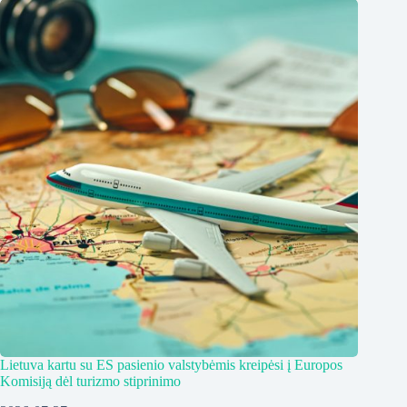
Lietuva kartu su ES pasienio valstybėmis kreipėsi į Europos
Komisiją dėl turizmo stiprinimo