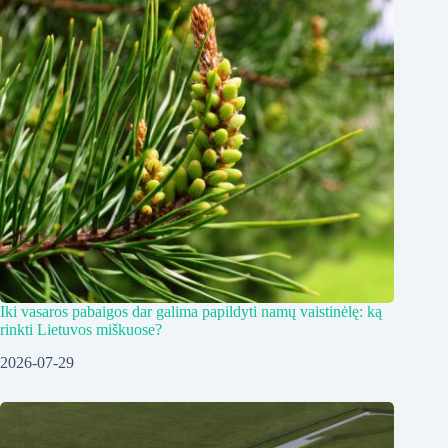
Iki vasaros pabaigos dar galima papildyti namų vaistinėlę: ką
rinkti Lietuvos miškuose?
2026-07-29