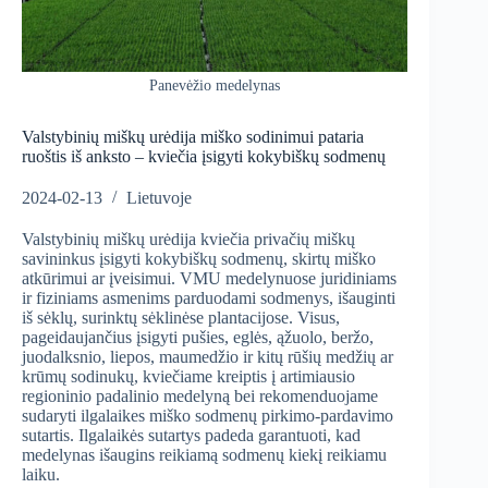
Panevėžio medelynas
Valstybinių miškų urėdija miško sodinimui pataria
ruoštis iš anksto – kviečia įsigyti kokybiškų sodmenų
2024-02-13
Lietuvoje
Valstybinių miškų urėdija kviečia privačių miškų
savininkus įsigyti kokybiškų sodmenų, skirtų miško
atkūrimui ar įveisimui. VMU medelynuose juridiniams
ir fiziniams asmenims parduodami sodmenys, išauginti
iš sėklų, surinktų sėklinėse plantacijose. Visus,
pageidaujančius įsigyti pušies, eglės, ąžuolo, beržo,
juodalksnio, liepos, maumedžio ir kitų rūšių medžių ar
krūmų sodinukų, kviečiame kreiptis į artimiausio
regioninio padalinio medelyną bei rekomenduojame
sudaryti ilgalaikes miško sodmenų pirkimo-pardavimo
sutartis. Ilgalaikės sutartys padeda garantuoti, kad
medelynas išaugins reikiamą sodmenų kiekį reikiamu
laiku.