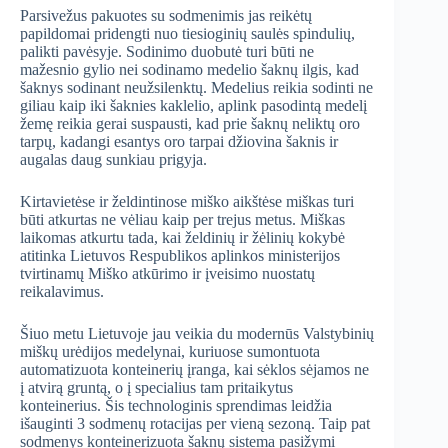
Parsivežus pakuotes su sodmenimis jas reikėtų
papildomai pridengti nuo tiesioginių saulės spindulių,
palikti pavėsyje. Sodinimo duobutė turi būti ne
mažesnio gylio nei sodinamo medelio šaknų ilgis, kad
šaknys sodinant neužsilenktų. Medelius reikia sodinti ne
giliau kaip iki šaknies kaklelio, aplink pasodintą medelį
žemę reikia gerai suspausti, kad prie šaknų neliktų oro
tarpų, kadangi esantys oro tarpai džiovina šaknis ir
augalas daug sunkiau prigyja.
Kirtavietėse ir želdintinose miško aikštėse miškas turi
būti atkurtas ne vėliau kaip per trejus metus. Miškas
laikomas atkurtu tada, kai želdinių ir žėlinių kokybė
atitinka Lietuvos Respublikos aplinkos ministerijos
tvirtinamų Miško atkūrimo ir įveisimo nuostatų
reikalavimus.
Šiuo metu Lietuvoje jau veikia du modernūs Valstybinių
miškų urėdijos medelynai, kuriuose sumontuota
automatizuota konteinerių įranga, kai sėklos sėjamos ne
į atvirą gruntą, o į specialius tam pritaikytus
konteinerius. Šis technologinis sprendimas leidžia
išauginti 3 sodmenų rotacijas per vieną sezoną. Taip pat
sodmenys konteinerizuota šaknų sistema pasižymi