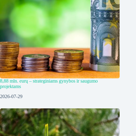
8,88 mln. eurų – strateginiams gynybos ir saugumo
projektams
2026-07-29