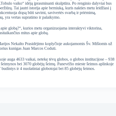
Tobulo vaiko“ idėją įprasminanti skulptūra. Po renginio dalyviai bus
iūrą. Tai jautri istorija apie berniuką, kuris nakties metu leidžiasi į
 akcentuoja drąsą būti savimi, savivertės svarbą ir priėmimą,
, yra vertas supratimo ir palaikymo.
i apie globą?“, kurios metu organizuojama interaktyvi viktorina,
asitaikančius mitus apie globą.
 Marijos Nekalto Prasidėjimo koplyčioje aukojamomis Šv. Mišiomis už
dorius kunigas Juan Marcos Coduti.
je auga 4633 vaikai, netekę tėvų globos, o globos institucijose – 938
 56 šeimynos bei 3070 globėjų šeimų. Panevėžio mieste šeimos aplinkoje
7 budintys ir 4 nuolatiniai globotojai bei 85 globėjų šeimos.