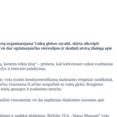
artą organizuojama Vaikų globos savaitė, skirta atkreipti
s dar egzistuojančius stereotipus ir skatinti atvirą dialogą apie
ų, kuriems reikia jūsų“ – primena, kad kiekvienam vaikui svarbiausia
yšys ir emocinis palaikymas.
je, vyks įvairūs bendruomeniškumą skatinantys renginiai: susitikimai,
ančios visuomenę iš arčiau susipažinti su vaikų globa. Renginius
teisių apsaugos ir įvaikinimo tarnyba.
ažinti visuomenėje vis dar paplitusias išankstines nuostatas apie
kimui ir padėkai globėjams. Birželio 19 d. „Stasys Museum“ vyks