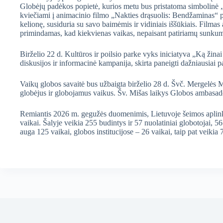
Globėjų padėkos popietė, kurios metu bus pristatoma simbolinė „
kviečiami į animacinio filmo „Nakties drąsuolis: Bendžaminas“ perž
kelionę, susiduria su savo baimėmis ir vidiniais iššūkiais. Filmas
primindamas, kad kiekvienas vaikas, nepaisant patiriamų sunkumų
Birželio 22 d. Kultūros ir poilsio parke vyks iniciatyva „Ką žina
diskusijos ir informacinė kampanija, skirta paneigti dažniausiai p
Vaikų globos savaitė bus užbaigta birželio 28 d. Švč. Mergelės
globėjus ir globojamus vaikus. Šv. Mišas laikys Globos ambasa
Remiantis 2026 m. gegužės duomenimis, Lietuvoje šeimos aplinko
vaikai. Šalyje veikia 255 budintys ir 57 nuolatiniai globotojai,
auga 125 vaikai, globos institucijose – 26 vaikai, taip pat veikia 