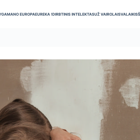
YGA
MANO EUROPA
EUREKA !
DIRBTINIS INTELEKTAS
UŽ VAIRO
LAISVALAIKIS