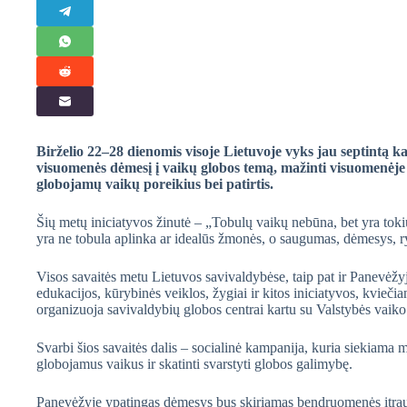
Birželio 22–28 dienomis visoje Lietuvoje vyks jau septintą k
visuomenės dėmesį į vaikų globos temą, mažinti visuomenėje vi
globojamų vaikų poreikius bei patirtis.
Šių metų iniciatyvos žinutė – „Tobulų vaikų nebūna, bet yra toki
yra ne tobula aplinka ar idealūs žmonės, o saugumas, dėmesys, r
Visos savaitės metu Lietuvos savivaldybėse, taip pat ir Panevėžy
edukacijos, kūrybinės veiklos, žygiai ir kitos iniciatyvos, kvieči
organizuoja savivaldybių globos centrai kartu su Valstybės vaiko 
Svarbi šios savaitės dalis – socialinė kampanija, kuria siekiama m
globojamus vaikus ir skatinti svarstyti globos galimybę.
Panevėžyje ypatingas dėmesys bus skiriamas bendruomenės įtrau