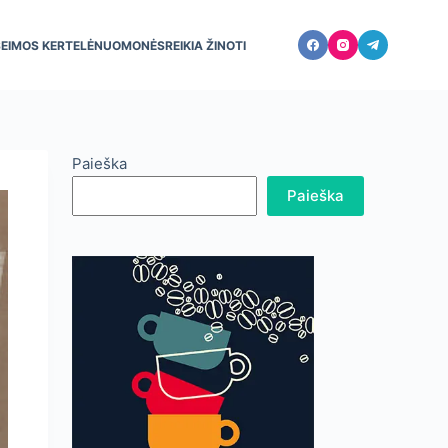
ŠEIMOS KERTELĖ
NUOMONĖS
REIKIA ŽINOTI
Paieška
Paieška