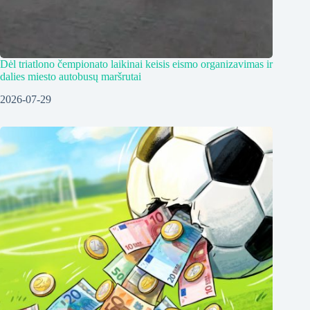
Dėl triatlono čempionato laikinai keisis eismo organizavimas ir
dalies miesto autobusų maršrutai
2026-07-29