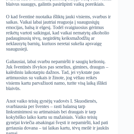
blaivus suaugęs, galintis pasirūpinti vaikų poreikiais.
O kad šventinė nuotaika išliktų jauki visiems, svarbus ir
saikas. Vaikai labai jautriai reaguoja į suaugusiųjų
emocijas, balsą ir elgesį. Todėl svaigiuosius gėrimus
reikėtų vartoti saikingai, kad vaikai nematytų alkoholio
padauginusių tėvų, negirdėtų keiksmažodžių ar
neklausytų barnių, kuriuos neretai sukelia apsvaigę
suaugusieji.
Galiausiai, labai svarbu nepamiršti ir saugių kelionių.
Juk šventinės išvykos pas senelius, gimines, draugus –
kalėdiniu laikotarpiu dažnos. Tad, jei vykstate pas
artimuosius su vaikais ir žinote, jog vėliau reikės
visiems kartu parvažiuoti namo, turite visą laiką išlikti
blaivūs.
Anot vaiko teisių gynėjų vadovės I. Skuodienės,
svarbiausia per šventes – rasti balansą tarp
linksminimosi su artimaisiais bei draugais ir tarp
kokybiško laiko kartu su mažaisiais. Vaiko teisių
gynėjai kviečia atsakingai švęsti ir nepamiršti, kad pati
geriausia dovana – tai laikas kartu, tėvų meilė ir jaukūs
namai.