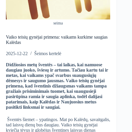
seima
Vaiko teisių gynėjai primena: vaikams kurkime saugias
Kalėdas
2025-12-22
Šeimos kertelė
Didžiosios metų šventės – tai laikas, kai namuose
daugiau juoko, šviesų ir artumo. Tačiau kartu tai ir
metas, kai vaikams ypač svarbus suaugusiųjų
dėmesys ir saugumo jausmas. Vaiko teisių gynėjai
primena, kad šventinis džiaugsmas vaikams tampa
gražiais prisiminimais tuomet, kai suaugusieji
pasirūpina ramia ir saugia aplinka, todėl dalijasi
patarimais, kaip Kalėdas ir Naujuosius metus
pasitikti linksmai ir saugiai.
Šventės šiemet – ypatingos. Mat po Kalėdų, savaitgalis,
tad laisvų dienų bus daugiau. Vaiko teisių gynėjai
kviečia tėvus ir globėjus šventines laisvas dienas