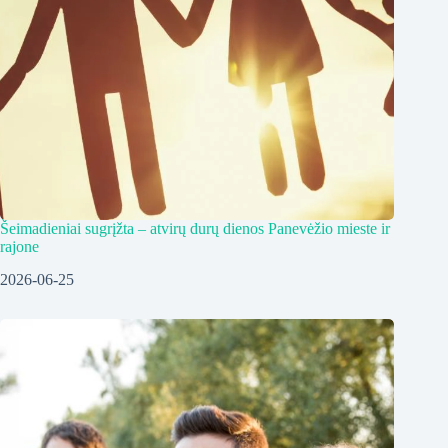
Šeimadieniai sugrįžta – atvirų durų dienos Panevėžio mieste ir
rajone
2026-06-25