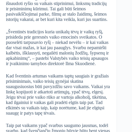
išnaudoti ryšio su vaikais stiprinimui, linksmų tradicijų
ir prisiminimų kūrimui. Tai gali būti šeimos
pasivaikščiojimai parke, filmų ar stalo žaidimų, šeimos
istorijų vakarai, ar bet kuri kita veikla, kuri jus suartins.
„Šventinės tradicijos kuria unikalų tėvų ir vaikų ryšį,
prisideda prie geresnės vaiko emocinės sveikatos. O
puoselėti tarpusavio ryšį – niekad nevėlu – ir kai vaikas
dar visai mažas, ir kai jau paauglys. Svarbu nepamiršti
kalbėtis, išklausyti, negailėti malonių žodžių, šypsenų ir
apkabinimų“, – pastebi Valstybės vaiko teisių apsaugos
ir įvaikinimo tarnybos direktorė Ilma Skuodienė.
Kad šventinis artumas vaikams taptų saugiais ir gražiais
prisiminimais, vaiko teisių gynėjai skatina
suaugusiuosius būti pavyzdžiu savo vaikams. Vaikai yra
linkę kopijuoti ir atkartoti artimųjų, ypač tėvų, elgesį.
Jeigu tėvai prie vaiko rūko ar vartoja alkoholį, tikėtina,
kad ilgainiui ir vaikas gali pradėti elgtis taip pat. Tad
elkimės su vaikais taip, kaip norėtume, kad jie elgtųsi
suaugę ir patys tapę tėvais.
Taip pat vaikams ypač svarbus saugumo jausmas, todėl
svarbu, kad švenčiančių žmonių būryje būtų bent vienas