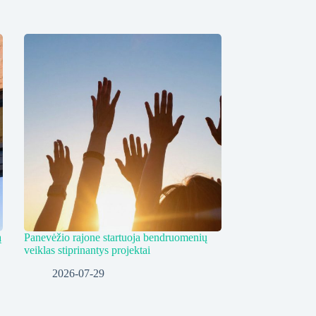
ą
Panevėžio rajone startuoja bendruomenių
veiklas stiprinantys projektai
2026-07-29