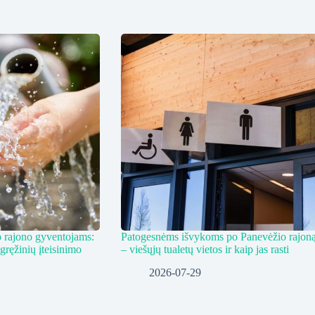
 rajono gyventojams:
Patogesnėms išvykoms po Panevėžio rajon
 gręžinių įteisinimo
– viešųjų tualetų vietos ir kaip jas rasti
2026-07-29