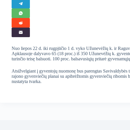
Nuo liepos 22 d. iki rugpjūčio 1 d. vyko Užunevėžių k. ir Raguv
Apklausoje dalyvavo 65 (18 proc.) iš 350 Užunevėžių k. gyventojų
turinčio teisę balsuoti. 100 proc. balsavusiųjų pritarė gyvenamųjų
Atsižvelgiant į gyventojų nuomonę bus parengtas Savivaldybės t
rajono gyvenviečių planai su apibrėžtomis gyvenviečių ribomis bu
nustatyta tvarka.