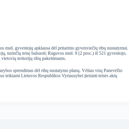
os mstl. gyventojų apklausa dėl pritarimo gyvenviečių ribų nustatymui.
, turinčių teisę balsuoti; Raguvos mstl. 9 (2 proc.) iš 521 gyventojo,
 vietovių teritorijų ribų pakeitimams.
arybos sprendimas dėl ribų nustatymo planų. Vėliau visų Panevėžio
s teikiami Lietuvos Respublikos Vyriausybei įteisinti teisės aktų