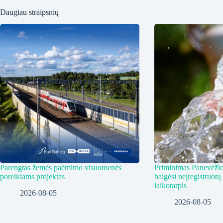
Daugiau straipsnių
Parengtas žemės paėmimo visuomenės
Priminimas Panevėžio
poreikiams projektas
baigėsi neįregistruotų
laikotarpis
2026-08-05
2026-08-05