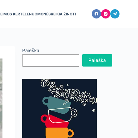
ŠEIMOS KERTELĖ
NUOMONĖS
REIKIA ŽINOTI
Paieška
Paieška