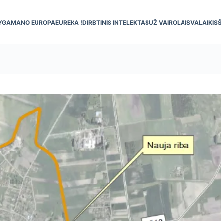
YGA
MANO EUROPA
EUREKA !
DIRBTINIS INTELEKTAS
UŽ VAIRO
LAISVALAIKIS