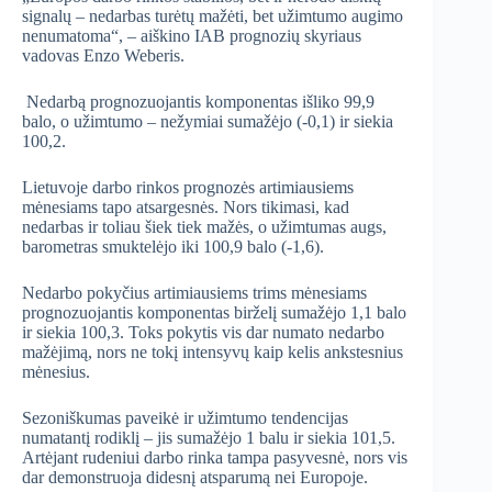
signalų – nedarbas turėtų mažėti, bet užimtumo augimo
nenumatoma“, – aiškino IAB prognozių skyriaus
vadovas Enzo Weberis.
Nedarbą prognozuojantis komponentas išliko 99,9
balo, o užimtumo – nežymiai sumažėjo (-0,1) ir siekia
100,2.
Lietuvoje darbo rinkos prognozės artimiausiems
mėnesiams tapo atsargesnės. Nors tikimasi, kad
nedarbas ir toliau šiek tiek mažės, o užimtumas augs,
barometras smuktelėjo iki 100,9 balo (-1,6).
Nedarbo pokyčius artimiausiems trims mėnesiams
prognozuojantis komponentas birželį sumažėjo 1,1 balo
ir siekia 100,3. Toks pokytis vis dar numato nedarbo
mažėjimą, nors ne tokį intensyvų kaip kelis ankstesnius
mėnesius.
Sezoniškumas paveikė ir užimtumo tendencijas
numatantį rodiklį – jis sumažėjo 1 balu ir siekia 101,5.
Artėjant rudeniui darbo rinka tampa pasyvesnė, nors vis
dar demonstruoja didesnį atsparumą nei Europoje.