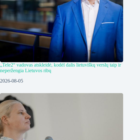
„Tele2“ vadovas atskleidė, kodėl dalis lietuviškų verslų taip ir
neperžengia Lietuvos ribų
2026-08-05