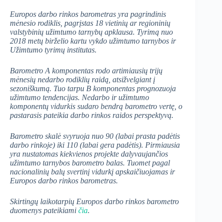
Europos darbo rinkos barometras yra pagrindinis
mėnesio rodiklis, pagrįstas 18 vietinių ar regioninių
valstybinių užimtumo tarnybų apklausa. Tyrimą nuo
2018 metų birželio kartu vykdo užimtumo tarnybos ir
Užimtumo tyrimų institutas.
Barometro A komponentas rodo artimiausių trijų
mėnesių nedarbo rodiklių raidą, atsižvelgiant į
sezoniškumą. Tuo tarpu B komponentas prognozuoja
užimtumo tendencijas. Nedarbo ir užimtumo
komponentų vidurkis sudaro bendrą barometro vertę, o
pastarasis pateikia darbo rinkos raidos perspektyvą.
Barometro skalė svyruoja nuo 90 (labai prasta padėtis
darbo rinkoje) iki 110 (labai gera padėtis). Pirmiausia
yra nustatomas kiekvienos projekte dalyvaujančios
užimtumo tarnybos barometro balas. Tuomet pagal
nacionalinių balų svertinį vidurkį apskaičiuojamas ir
Europos darbo rinkos barometras.
Skirtingų laikotarpių Europos darbo rinkos barometro
duomenys pateikiami
čia
.