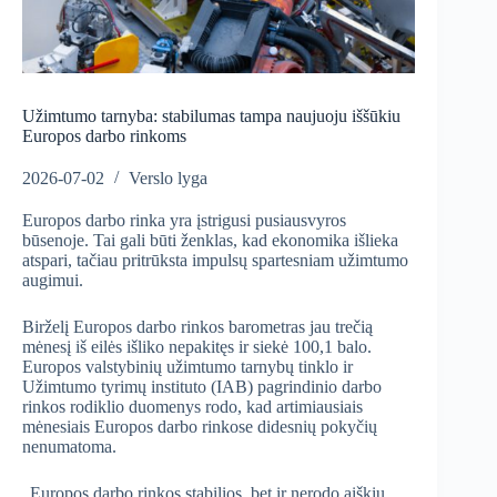
Užimtumo tarnyba: stabilumas tampa naujuoju iššūkiu
Europos darbo rinkoms
2026-07-02
Verslo lyga
Europos darbo rinka yra įstrigusi pusiausvyros
būsenoje. Tai gali būti ženklas, kad ekonomika išlieka
atspari, tačiau pritrūksta impulsų spartesniam užimtumo
augimui.
Birželį Europos darbo rinkos barometras jau trečią
mėnesį iš eilės išliko nepakitęs ir siekė 100,1 balo.
Europos valstybinių užimtumo tarnybų tinklo ir
Užimtumo tyrimų instituto (IAB) pagrindinio darbo
rinkos rodiklio duomenys rodo, kad artimiausiais
mėnesiais Europos darbo rinkose didesnių pokyčių
nenumatoma.
„Europos darbo rinkos stabilios, bet ir nerodo aiškių