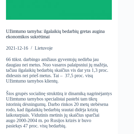
Užimtumo tarnyba: ilgalaikių bedarbių gretas augina
ekonomikos sukrėtimai
2021-12-16
Lietuvoje
66 tūkst. darbingo amžiaus gyventojų nedirba jau
daugiau nei metus. Nuo vasaros palaipsniui jų mažėja,
tačiau ilgalaikių bedarbių skaičius vis dar yra 1,3 proc.
didesnis nei prieš metus. Tai – 37,5 proc. visų
Užimtumo tarnybos klientų.
Šios grupės socialinę struktūrą ir dinamiką nagrinėjantys
Užimtumo tarnybos specialistai pastebi tam tikrų
istorinių dėsningumų. Darbo rinkos 20 metų stebėsena
rodo, kad ilgalaikių bedarbių srautai didėja krizių
laikotarpiais. Vidutinis metinis jų skaičius sparčiai
augo 2000-2004 m. po Rusijos krizės ir buvo
pasiekęs 47 proc. visų bedarbių.