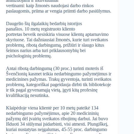
analizuojami ir individualiai
vertinami: kaip žmonės naudojasi darbo rinkos
paslaugomis, priima ar vengia priimti darbo pasiūlymus.
Daugelio šių ilgalaikių bedarbių istorijos
panašios. 10 metų registruoto kliento
portretas beveik nesiskiria visuose klientų aptarnavimo
skyriuose. Tai dažniausiai žmonės, kurie turi sveikatos
problemų, ribotą darbingumą, prižiūri ir slaugo kitus
šeimos narius arba turi priklausomybių bei
psichologinių problemų.
Antai ribotą darbingumą (30 proc.) turinti moteris iš
Švenčionių kasmet teikia nedarbingumo pažymėjimus ir
medicinines pažymas. Trakų gyventoja, turinti sveikatos
problemų, kategoriškai pageidauja dirbti tik bibliotekoje
ir tik pagal gyvenamąją vietą, įgyti kitą profesinę
kvalifikaciją nesutinka.
Klaipėdoje viena klientė per 10 metų pateikė 134
nedarbingumo pažymėjimus, apie 20 medicininių
pažymų dėl įvairių sveikatos ribojimų darbui. Jai buvo
Išduoti 34 siūlymai įsidarbinti, visi atmesti. Plungiške
i
,
kuriai
nustatytas neįgalumas, 45-55 proc. darbingumo