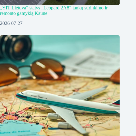
„YIT Lietuva“ statys „Leopard 2A8“ tankų surinkimo ir
remonto gamyklą Kaune
2026-07-27