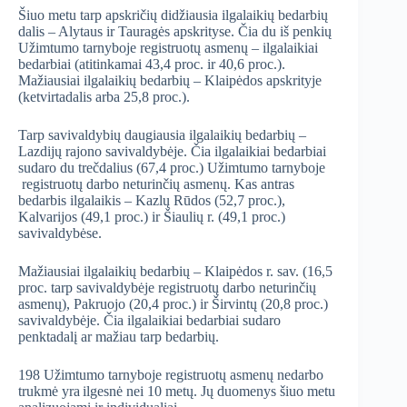
Šiuo metu tarp apskričių didžiausia ilgalaikių bedarbių
dalis – Alytaus ir Tauragės apskrityse. Čia du iš penkių
Užimtumo tarnyboje registruotų asmenų – ilgalaikiai
bedarbiai (atitinkamai 43,4 proc. ir 40,6 proc.).
Mažiausiai ilgalaikių bedarbių – Klaipėdos apskrityje
(ketvirtadalis arba 25,8 proc.).
Tarp savivaldybių daugiausia ilgalaikių bedarbių –
Lazdijų rajono savivaldybėje. Čia ilgalaikiai bedarbiai
sudaro du trečdalius (67,4 proc.) Užimtumo tarnyboje
registruotų darbo neturinčių asmenų. Kas antras
bedarbis ilgalaikis – Kazlų Rūdos (52,7 proc.),
Kalvarijos (49,1 proc.) ir Šiaulių r. (49,1 proc.)
savivaldybėse.
Mažiausiai ilgalaikių bedarbių – Klaipėdos r. sav. (16,5
proc. tarp savivaldybėje registruotų darbo neturinčių
asmenų), Pakruojo (20,4 proc.) ir Širvintų (20,8 proc.)
savivaldybėje. Čia ilgalaikiai bedarbiai sudaro
penktadalį ar mažiau tarp bedarbių.
198 Užimtumo tarnyboje registruotų asmenų nedarbo
trukmė yra ilgesnė nei 10 metų. Jų duomenys šiuo metu