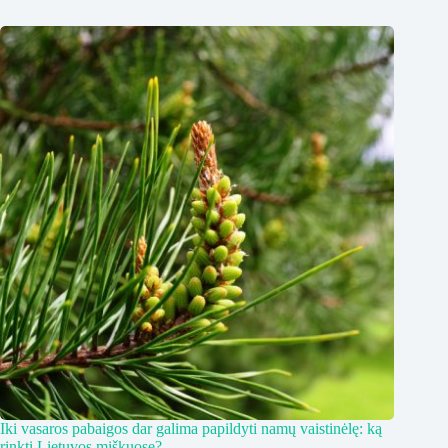
Iki vasaros pabaigos dar galima papildyti namų vaistinėlę: ką
rinkti Lietuvos miškuose?