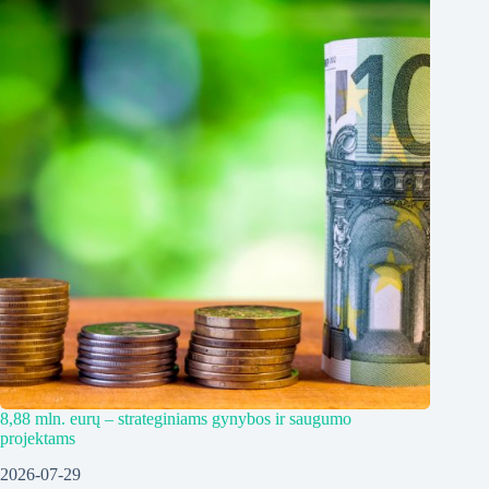
8,88 mln. eurų – strateginiams gynybos ir saugumo
projektams
2026-07-29