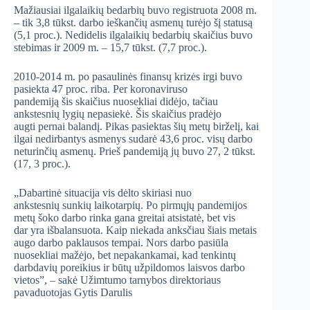
Mažiausiai ilgalaikių bedarbių buvo registruota 2008 m.
– tik 3,8 tūkst. darbo ieškančių asmenų turėjo šį statusą
(5,1 proc.). Nedidelis ilgalaikių bedarbių skaičius buvo
stebimas ir 2009 m. – 15,7 tūkst. (7,7 proc.).
2010-2014 m. po pasaulinės finansų krizės irgi buvo
pasiekta 47 proc. riba. Per koronaviruso
pandemiją šis skaičius nuosekliai didėjo, tačiau
ankstesnių lygių nepasiekė. Šis skaičius pradėjo
augti pernai balandį. Pikas pasiektas šių metų birželį, kai
ilgai nedirbantys asmenys sudarė 43,6 proc. visų darbo
neturinčių asmenų. Prieš pandemiją jų buvo 27, 2 tūkst.
(17, 3 proc.).
„Dabartinė situacija vis dėlto skiriasi nuo
ankstesnių sunkių laikotarpių. Po pirmųjų pandemijos
metų šoko darbo rinka gana greitai atsistatė, bet vis
dar yra išbalansuota. Kaip niekada anksčiau šiais metais
augo darbo paklausos tempai. Nors darbo pasiūla
nuosekliai mažėjo, bet nepakankamai, kad tenkintų
darbdavių poreikius ir būtų užpildomos laisvos darbo
vietos”, – sakė Užimtumo tarnybos direktoriaus
pavaduotojas Gytis Darulis