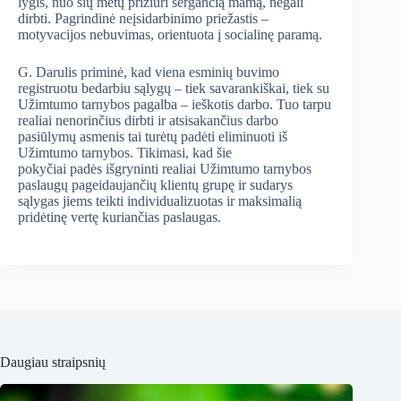
lygis, nuo šių metų prižiūri sergančią mamą, negali
dirbti. Pagrindinė neįsidarbinimo priežastis –
motyvacijos nebuvimas, orientuota į socialinę paramą.
G. Daruli
s priminė, kad viena esminių buvimo
registruotu bedarbiu sąlygų – tiek savarankiškai, tiek su
Užimtumo tarnybos pagalba – ieškotis darbo. Tuo tarpu
realiai nenorinčius dirbti ir atsisakančius darbo
pasiūlymų asmenis tai turėtų padėti eliminuoti iš
Užimtumo tarnybos. Tikimasi, kad šie
pokyčiai padės išgryninti realiai Užimtumo tarnybos
paslaugų pageidaujančių klientų grupę ir sudarys
sąlygas jiems teikti individualizuotas ir maksimalią
pridėtinę vertę kuriančias paslaugas.
Daugiau straipsnių