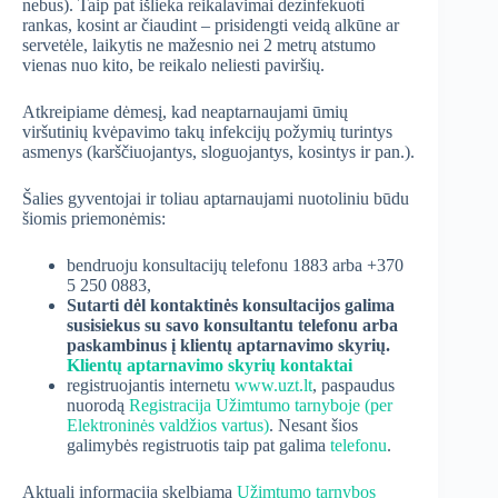
nebus). Taip pat išlieka reikalavimai dezinfekuoti
rankas, kosint ar čiaudint – prisidengti veidą alkūne ar
servetėle, laikytis ne mažesnio nei 2 metrų atstumo
vienas nuo kito, be reikalo neliesti paviršių.
Atkreipiame dėmesį, kad neaptarnaujami ūmių
viršutinių kvėpavimo takų infekcijų požymių turintys
asmenys (karščiuojantys, sloguojantys, kosintys ir pan.).
Šalies gyventojai ir toliau aptarnaujami nuotoliniu būdu
šiomis priemonėmis:
bendruoju konsultacijų telefonu 1883 arba +370
5 250 0883,
Sutarti dėl kontaktinės konsultacijos galima
susisiekus su savo konsultantu telefonu arba
paskambinus į klientų aptarnavimo skyrių.
Klientų aptarnavimo skyrių kontaktai
registruojantis internetu
www.uzt.lt
, paspaudus
nuorodą
Registracija Užimtumo tarnyboje (per
Elektroninės valdžios vartus)
. Nesant šios
galimybės registruotis taip pat galima
telefonu
.
Aktuali informacija skelbiama
Užimtumo tarnybos