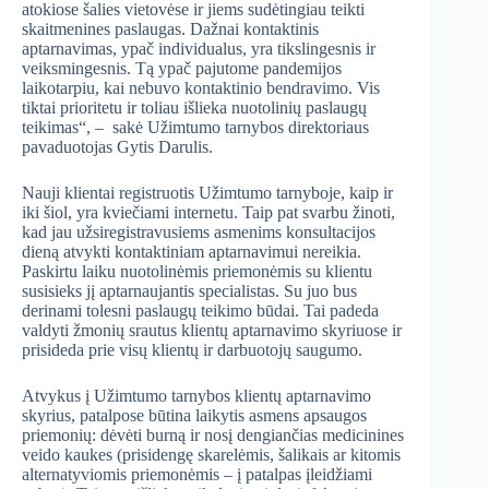
atokiose šalies vietovėse ir jiems sudėtingiau teikti
skaitmenines paslaugas. Dažnai kontaktinis
aptarnavimas, ypač individualus, yra tikslingesnis ir
veiksmingesnis. Tą ypač pajutome pandemijos
laikotarpiu, kai nebuvo kontaktinio bendravimo. Vis
tiktai prioritetu ir toliau išlieka nuotolinių paslaugų
teikimas“, – sakė Užimtumo tarnybos direktoriaus
pavaduotojas Gytis Darulis.
Nauji klientai registruotis Užimtumo tarnyboje, kaip ir
iki šiol, yra kviečiami internetu. Taip pat svarbu žinoti,
kad jau užsiregistravusiems asmenims konsultacijos
dieną atvykti kontaktiniam aptarnavimui nereikia.
Paskirtu laiku nuotolinėmis priemonėmis su klientu
susisieks jį aptarnaujantis specialistas. Su juo bus
derinami tolesni paslaugų teikimo būdai. Tai padeda
valdyti žmonių srautus klientų aptarnavimo skyriuose ir
prisideda prie visų klientų ir darbuotojų saugumo.
Atvykus į Užimtumo tarnybos klientų aptarnavimo
skyrius, patalpose būtina laikytis asmens apsaugos
priemonių: dėvėti burną ir nosį dengiančias medicinines
veido kaukes (prisidengę skarelėmis, šalikais ar kitomis
alternatyviomis priemonėmis – į patalpas įleidžiami