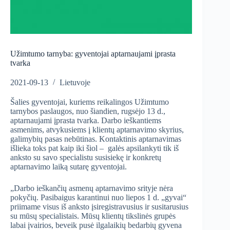
Užimtumo tarnyba: gyventojai aptarnaujami įprasta
tvarka
2021-09-13
Lietuvoje
Šalies gyventojai, kuriems reikalingos Užimtumo
tarnybos paslaugos, nuo šiandien, rugsėjo 13 d.,
aptarnaujami įprasta tvarka. Darbo ieškantiems
asmenims, atvykusiems į klientų aptarnavimo skyrius,
galimybių pasas nebūtinas. Kontaktinis aptarnavimas
išlieka toks pat kaip iki šiol – galės apsilankyti tik iš
anksto su savo specialistu susisiekę ir konkretų
aptarnavimo laiką sutarę gyventojai.
„Darbo ieškančių asmenų aptarnavimo srityje nėra
pokyčių. Pasibaigus karantinui nuo liepos 1 d. „gyvai“
priimame visus iš anksto įsiregistravusius ir susitarusius
su mūsų specialistais. Mūsų klientų tikslinės grupės
labai įvairios, beveik pusė ilgalaikių bedarbių gyvena