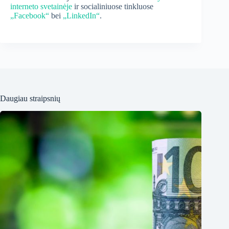
interneto svetainėje
ir socialiniuose tinkluose
„Facebook“
bei
„LinkedIn“
.
Daugiau straipsnių