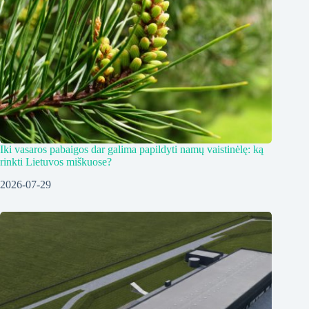
Iki vasaros pabaigos dar galima papildyti namų vaistinėlę: ką
rinkti Lietuvos miškuose?
2026-07-29