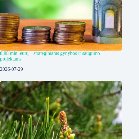
8,88 mln. eurų – strateginiams gynybos ir saugumo
projektams
2026-07-29