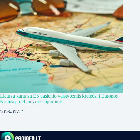
Lietuva kartu su ES pasienio valstybėmis kreipėsi į Europos
Komisiją dėl turizmo stiprinimo
2026-07-27