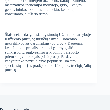
sporto trenerio, interjero dizainerio, baldų dizainerio,
matematikos ir chemijos mokytojo, gido, juvelyro,
geodezininko, aktoriaus, architekto, kelionių
konsultanto, akušerio darbo.
Šiais metais daugiausia registruotų Užimtumo tarnyboje
ir užsienio pilietybę turinčių asmenų įsidarbino
nekvalifikuotais darbininkais (38 proc.). Dauguma
kvalifikuotų specialistų rinkosi galimybę dirbti
sunkiasvorių sunkvežimių ir krovinių transporto
priemonių vairuotojais (31,6 proc.). Pardavimų
vadybininko pozicija buvo populiariausia tarp
specialistų – jais pradėjo dirbti 15,6 proc. trečiųjų šalių
piliečių.
Daugiau straipsnių