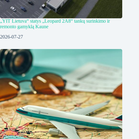
„YIT Lietuva“ statys „Leopard 2A8“ tankų surinkimo ir
remonto gamyklą Kaune
2026-07-27