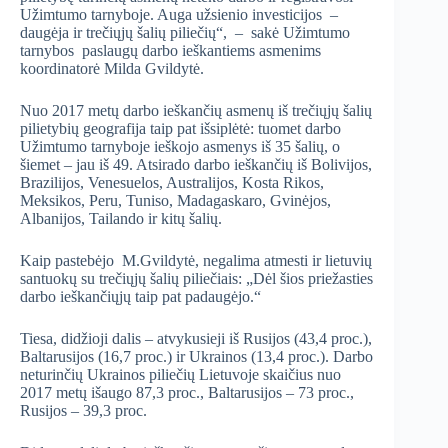
Užimtumo tarnyboje. Auga užsienio investicijos –
daugėja ir trečiųjų šalių piliečių“, – sakė Užimtumo
tarnybos paslaugų darbo ieškantiems asmenims
koordinatorė Milda Gvildytė.
Nuo 2017 metų darbo ieškančių asmenų iš trečiųjų šalių
pilietybių geografija taip pat išsiplėtė: tuomet darbo
Užimtumo tarnyboje ieškojo asmenys iš 35 šalių, o
šiemet – jau iš 49. Atsirado darbo ieškančių iš Bolivijos,
Brazilijos, Venesuelos, Australijos, Kosta Rikos,
Meksikos, Peru, Tuniso, Madagaskaro, Gvinėjos,
Albanijos, Tailando ir kitų šalių.
Kaip pastebėjo M.Gvildytė, negalima atmesti ir lietuvių
santuokų su trečiųjų šalių piliečiais: „Dėl šios priežasties
darbo ieškančiųjų taip pat padaugėjo.“
Tiesa, didžioji dalis – atvykusieji iš Rusijos (43,4 proc.),
Baltarusijos (16,7 proc.) ir Ukrainos (13,4 proc.). Darbo
neturinčių Ukrainos piliečių Lietuvoje skaičius nuo
2017 metų išaugo 87,3 proc., Baltarusijos – 73 proc.,
Rusijos – 39,3 proc.