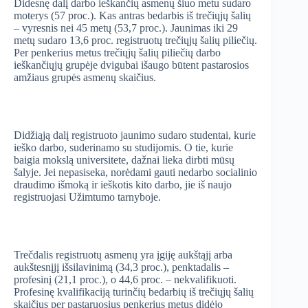
Didesnę dalį darbo ieškančių asmenų šiuo metu sudaro
moterys (57 proc.). Kas antras bedarbis iš trečiųjų šalių
– vyresnis nei 45 metų (53,7 proc.). Jaunimas iki 29
metų sudaro 13,6 proc. registruotų trečiųjų šalių piliečių.
Per penkerius metus trečiųjų šalių piliečių darbo
ieškančiųjų grupėje dvigubai išaugo būtent pastarosios
amžiaus grupės asmenų skaičius.
Didžiąją dalį registruoto jaunimo sudaro studentai, kurie
ieško darbo, suderinamo su studijomis. O tie, kurie
baigia mokslą universitete, dažnai lieka dirbti mūsų
šalyje. Jei nepasiseka, norėdami gauti nedarbo socialinio
draudimo išmoką ir ieškotis kito darbo, jie iš naujo
registruojasi Užimtumo tarnyboje.
Trečdalis registruotų asmenų yra įgiję aukštąjį arba
aukštesnįjį išsilavinimą (34,3 proc.), penktadalis –
profesinį (21,1 proc.), o 44,6 proc. – nekvalifikuoti.
Profesinę kvalifikaciją turinčių bedarbių iš trečiųjų šalių
skaičius per pastaruosius penkerius metus didėjo