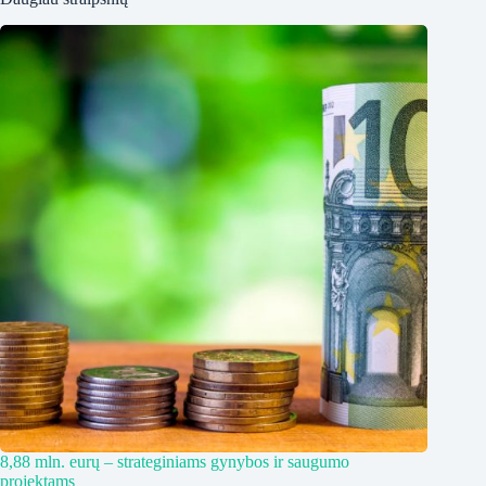
8,88 mln. eurų – strateginiams gynybos ir saugumo
projektams