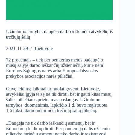
Užimtumo tarnyba: daugėja darbo ieškančių atvykėlių iš
trečiųjų šalių
2021-11-29
Lietuvoje
72 procentais – tiek per penkerius metus padaugėjo
mūsų šalyje darbo ieškančių užsieniečių, kurie nėra
Europos Sąjungos narės arba Europos laisvosios
prekybos asociacijos narės piliečiai.
Gavę leidimą laikinai ar nuolat gyventi Lietuvoje,
atvykėliai įgyja teisę ne tik dirbti, bet ir gauti kitas mūsų
šalies piliečiams prieinamas paslaugas. Užimtumo
tarnybos duomenimis, lapkričio 1 d. buvo registruota
1,6 tūkst. darbo neturinčių trečiųjų šalių piliečių.
„Daugėja ne tik darbo ieškančių asmenų, bet ir
išduodamų leidimų dirbti. Per pandemiją dalis užsienio
pilietybę turinčių asmenų neteko darbo ir registravosi