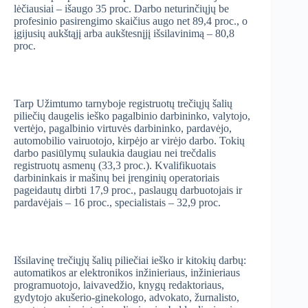
lėčiausiai – išaugo 35 proc. Darbo neturinčiųjų be
profesinio pasirengimo skaičius augo net 89,4 proc., o
įgijusių aukštąjį arba aukštesnįjį išsilavinimą – 80,8
proc.
Tarp Užimtumo tarnyboje registruotų trečiųjų šalių
piliečių daugelis ieško pagalbinio darbininko, valytojo,
vertėjo, pagalbinio virtuvės darbininko, pardavėjo,
automobilio vairuotojo, kirpėjo ar virėjo darbo. Tokių
darbo pasiūlymų sulaukia daugiau nei trečdalis
registruotų asmenų (33,3 proc.). Kvalifikuotais
darbininkais ir mašinų bei įrenginių operatoriais
pageidautų dirbti 17,9 proc., paslaugų darbuotojais ir
pardavėjais – 16 proc., specialistais – 32,9 proc.
Išsilavinę trečiųjų šalių piliečiai ieško ir kitokių darbų:
automatikos ar elektronikos inžinieriaus, inžinieriaus
programuotojo, laivavedžio, knygų redaktoriaus,
gydytojo akušerio-ginekologo, advokato, žurnalisto,