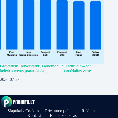
Greičiausiai nuvertėjantys automobiliai Lietuvoje – per
kelerius metus praranda daugiau nei du trečdalius vertės
2026-07-27
Slapukai / Cookies
Privatumo politika
Reklama
Kontaktai
Etikos kodeksas