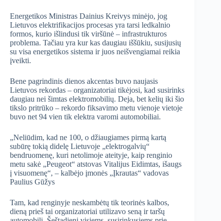
Energetikos Ministras Dainius Kreivys minėjo, jog
Lietuvos elektrifikacijos procesas yra tarsi ledkalnio
formos, kurio išlindusi tik viršūnė – infrastrukturos
problema. Tačiau yra kur kas daugiau iššūkiu, susijusių
su visa energetikos sistema ir juos neišvengiamai reikia
įveikti.
Bene pagrindinis dienos akcentas buvo naujasis
Lietuvos rekordas – organizatoriai tikėjosi, kad susirinks
daugiau nei šimtas elektromobilių. Deja, bet kelių iki šio
tikslo pritrūko – rekordo fiksavimo metu vienoje vietoje
buvo net 94 vien tik elektra varomi automobiliai.
„Neliūdim, kad ne 100, o džiaugiames pirmą kartą
subūrę tokią didelę Lietuvoje „elektrogalvių“
bendruomenę, kuri netolimoje ateityje, kaip renginio
metu sakė „Peugeot“ atstovas Vitalijus Eidimtas, išaugs
į visuomenę“, – kalbėjo įmonės „Įkrautas“ vadovas
Paulius Gūžys
Tam, kad renginyje neskambėtų tik teorinės kalbos,
dieną prieš tai organizatoriai utilizavo seną ir taršų
automobilį. Šeštadienį visiems, susirinkusiems prie