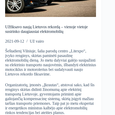
Užfiksavo naują Lietuvos rekordą – vienoje vietoje
susirinko daugiausiai elektromobilių
2021-09-12
Už vairo
Šeštadienį Vilniuje, šalia parodų centro „Litexpo“,
įvyko renginys, skirtas paminėti pasaulinę
elektromobilių dieną. Jo metu dalyviai galėjo susipažinti
su elektrinio transporto naujovėmis, išbandyti elektrinius
motociklus ir motorolerius bei sudalyvauti naujo
Lietuvos rekordo fiksavime.
Organizatorių, įmonės „Įkrautas“, atstovai sako, kad šis
renginys skirtas didinti žinomumą apie elektrinį
transportą Lietuvoje, gyventojams priminti apie
galiojančią kompensacinę sistemą, skirtą įsigyti mažiau
taršias transporto priemones. Taip pat jo metu ekspertai
ir energetikos ministras kalbėjo apie elektromobilių
rinkos tendencijas bei ateities planus.