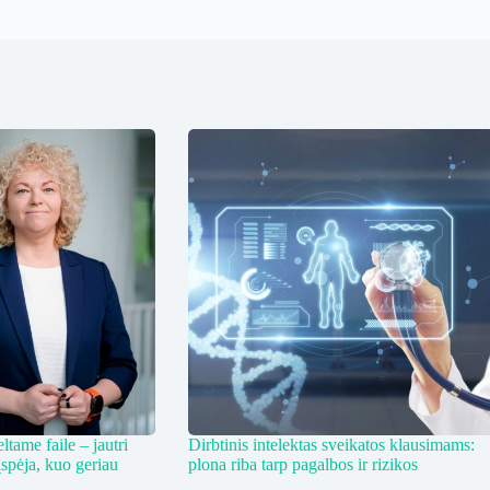
tame faile – jautri
Dirbtinis intelektas sveikatos klausimams:
įspėja, kuo geriau
plona riba tarp pagalbos ir rizikos