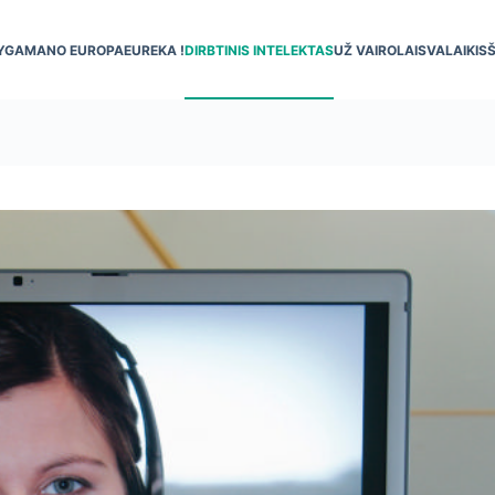
YGA
MANO EUROPA
EUREKA !
DIRBTINIS INTELEKTAS
UŽ VAIRO
LAISVALAIKIS