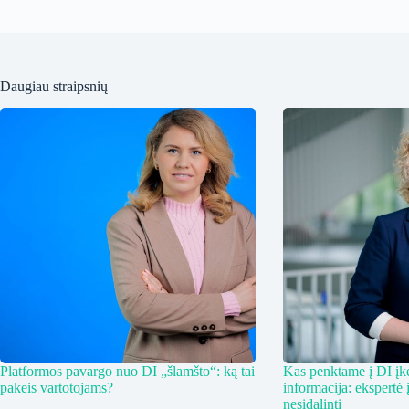
Daugiau straipsnių
Platformos pavargo nuo DI „šlamšto“: ką tai
Kas penktame į DI įkel
pakeis vartotojams?
informacija: ekspertė 
nesidalinti