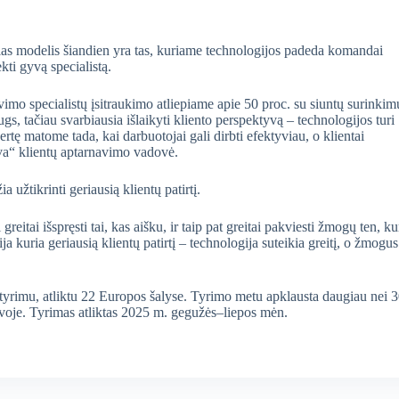
as modelis šiandien yra tas, kuriame technologijos padeda komandai
ekti gyvą specialistą.
avimo specialistų įsitraukimo atliepiame apie 50 proc. su siuntų surinkim
ugs, tačiau svarbiausia išlaikyti kliento perspektyvą – technologijos turi
rtę matome tada, kai darbuotojai gali dirbti efektyviau, o klientai
uva“ klientų aptarnavimo vadovė.
 užtikrinti geriausią klientų patirtį.
greitai išspręsti tai, kas aišku, ir taip pat greitai pakviesti žmogų ten, ku
 kuria geriausią klientų patirtį – technologija suteikia greitį, o žmogus
tyrimu, atliktu 22 Europos šalyse. Tyrimo metu apklausta daugiau nei 
etuvoje. Tyrimas atliktas 2025 m. gegužės–liepos mėn.