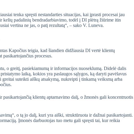
usiai tenka spręsti nestandarties situacijas, kai įprasti procesai jau
ir kelių padalinių bendradarbiavimo, todėl į DI plėtrą žiūrime itin
usiai vertina ne jas, o patį rezultatą“, – sako V. Luneva.
as Kapočius teigia, kad šiandien didžiausia DI vertė klientų
t pasikartojančius procesus.
ntu, o greitį, pasiekiamumą ir informacijos nuoseklumą. Didelė dalis
ti pristatymo laiką, kokios yra paslaugos sąlygos, ką daryti pavėlavus
bai greitai suteikti aiškų atsakymą, nukreipti į tinkamą veiksmą arba
počius.
 ir pasikartojančią klientų aptarnavimo dalį, o žmonės gali koncentruotis 
vimą“, o tą jo dalį, kuri yra aiški, struktūruota ir dažnai pasikartojanti.
formaciją. Įmonės darbuotojas tuo metu gali spręsti tai, kur reikia