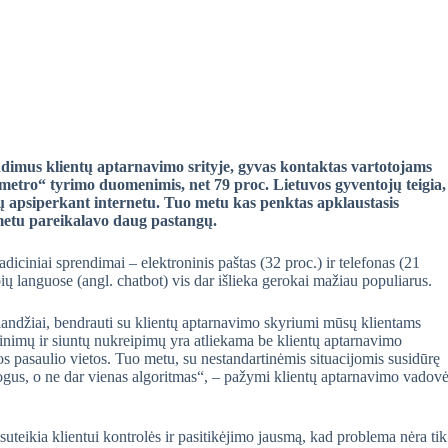
rendimus klientų aptarnavimo srityje, gyvas kontaktas vartotojams
metro“ tyrimo duomenimis, net 79 proc. Lietuvos gyventojų teigia,
ų apsiperkant internetu. Tuo metu kas penktas apklaustasis
metu pareikalavo daug pastangų.
diciniai sprendimai – elektroninis paštas (32 proc.) ir telefonas (21
ų languose (angl. chatbot) vis dar išlieka gerokai mažiau populiarus.
klandžiai, bendrauti su klientų aptarnavimo skyriumi mūsų klientams
slinimų ir siuntų nukreipimų yra atliekama be klientų aptarnavimo
ios pasaulio vietos. Tuo metu, su nestandartinėmis situacijomis susidūrę
žmogus, o ne dar vienas algoritmas“, – pažymi klientų aptarnavimo vadov
ie suteikia klientui kontrolės ir pasitikėjimo jausmą, kad problema nėra tik