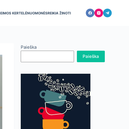
ŠEIMOS KERTELĖ
NUOMONĖS
REIKIA ŽINOTI
Paieška
Paieška