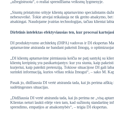
„užregistruota“, o realiai sprendžiama veiksmų lygmenyje.
„Siuntų pristatymo srityje klientų aptarnavimo specialistams dažnia
nebesuveikė. Tokie atvejai reikalauja ne tik greito atsakymo, bet 
atsakingai. Naudojame įvairias technologijas, tačiau klientai labia
Dirbtinis intelektas efektyviausias ten, kur procesai kartojasi
DI produktyvumo architektų (DIPA) vadovas ir DI ekspertas Mant
aptarnavime atsiranda ne bandant pakeisti žmogų, o optimizuojan
„DI klientų aptarnavime pirmiausia keičia ne patį santykį su klie
klientų kreipinių yra pasikartojantys: kur yra siunta, kaip pakeis
kurjeriui, kaip pateikti pretenziją. Tokiose situacijose DI gali la
surinkti informaciją, kurios vėliau reikia žmogui“, – sako M. Ka
Pasak jo, didžiausia DI vertė atsiranda tada, kai jis perima aiškią
sudėtingesnes situacijas.
„Didžiausia DI vertė atsiranda tada, kai jis perima ne „visą aptarna
Klientas neturi laukti eilėje vien tam, kad sužinotų standartinę in
sprendimo, empatijos ar atsakomybės“, – teigia DI ekspertas.