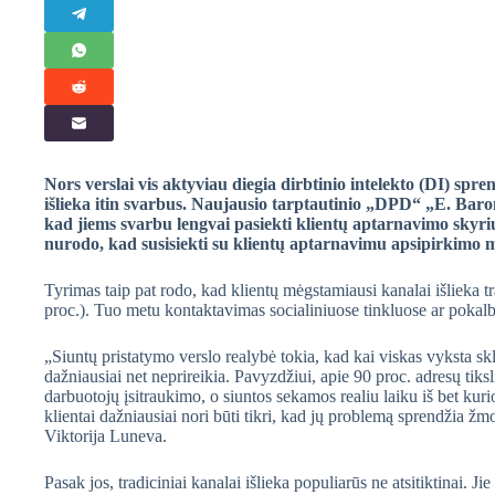
Nors verslai vis aktyviau diegia dirbtinio intelekto (DI) sp
išlieka itin svarbus. Naujausio tarptautinio „DPD“ „E. Baro
kad jiems svarbu lengvai pasiekti klientų aptarnavimo skyri
nurodo, kad susisiekti su klientų aptarnavimu apsipirkimo 
Tyrimas taip pat rodo, kad klientų mėgstamiausi kanalai išlieka tra
proc.). Tuo metu kontaktavimas socialiniuose tinkluose ar pokalbi
„Siuntų pristatymo verslo realybė tokia, kad kai viskas vyksta s
dažniausiai net neprireikia. Pavyzdžiui, apie 90 proc. adresų tik
darbuotojų įsitraukimo, o siuntos sekamos realiu laiku iš bet kur
klientai dažniausiai nori būti tikri, kad jų problemą sprendžia 
Viktorija Luneva.
Pasak jos, tradiciniai kanalai išlieka populiarūs ne atsitiktinai. J