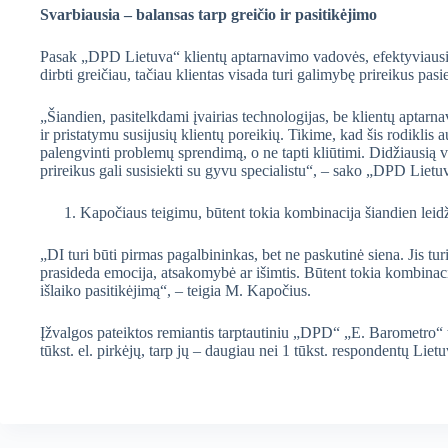
Svarbiausia – balansas tarp greičio ir pasitikėjimo
Pasak „DPD Lietuva“ klientų aptarnavimo vadovės, efektyviausi
dirbti greičiau, tačiau klientas visada turi galimybę prireikus pasi
„Šiandien, pasitelkdami įvairias technologijas, be klientų aptarn
ir pristatymu susijusių klientų poreikių. Tikime, kad šis rodiklis a
palengvinti problemų sprendimą, o ne tapti kliūtimi. Didžiausią ve
prireikus gali susisiekti su gyvu specialistu“, – sako „DPD Liet
Kapočiaus teigimu, būtent tokia kombinacija šiandien leidžia
„DI turi būti pirmas pagalbininkas, bet ne paskutinė siena. Jis turi 
prasideda emocija, atsakomybė ar išimtis. Būtent tokia kombinacija
išlaiko pasitikėjimą“, – teigia M. Kapočius.
Įžvalgos pateiktos remiantis tarptautiniu „DPD“ „E. Barometro“ 
tūkst. el. pirkėjų, tarp jų – daugiau nei 1 tūkst. respondentų Li