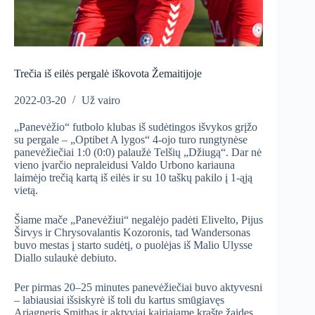
Trečia iš eilės pergalė iškovota Žemaitijoje
2022-03-20
Už vairo
„Panevėžio“ futbolo klubas iš sudėtingos išvykos grįžo
su pergale – „Optibet A lygos“ 4-ojo turo rungtynėse
panevėžiečiai 1:0 (0:0) palaužė Telšių „Džiugą“. Dar nė
vieno įvarčio nepraleidusi Valdo Urbono kariauna
laimėjo trečią kartą iš eilės ir su 10 taškų pakilo į 1-ąją
vietą.
Šiame mače „Panevėžiui“ negalėjo padėti Elivelto, Pijus
Širvys ir Chrysovalantis Kozoronis, tad Wandersonas
buvo mestas į starto sudėtį, o puolėjas iš Malio Ulysse
Diallo sulaukė debiuto.
Per pirmas 20–25 minutes panevėžiečiai buvo aktyvesni
– labiausiai išsiskyrė iš toli du kartus smūgiavęs
Ariagneris Smithas ir aktyviai kairiajame krašte žaidęs