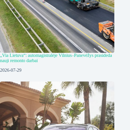
„Via Lietuva“: automagistralėje Vilnius–Panevėžys prasideda
nauji remonto darbai
2026-07-29