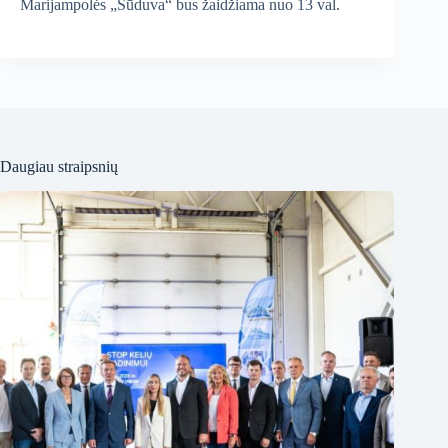
Marijampolės „Sūduva“ bus žaidžiama nuo 13 val.
Daugiau straipsnių