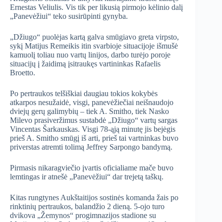
Ernestas Veliulis. Vis tik per likusią pirmojo kėlinio dalį
„Panevėžiui“ teko susirūpinti gynyba.
„Džiugo“ puolėjas kartą galva smūgiavo greta virpsto,
sykį Matijus Remeikis itin svarbioje situacijoje išmušė
kamuolį toliau nuo vartų linijos, darbo turėjo poroje
situacijų į žaidimą įsitraukęs vartininkas Rafaelis
Broetto.
Po pertraukos telšiškiai daugiau tokios kokybės
atkarpos nesužaidė, visgi, panevėžiečiai neišnaudojo
dviejų gerų galimybių – tiek A. Smitho, tiek Nasko
Milevo prasiveržimus sustabdė „Džiugo“ vartų sargas
Vincentas Šarkauskas. Visgi 78-ąją minutę jis bejėgis
prieš A. Smitho smūgį iš arti, prieš tai vartninkas buvo
priverstas atremti tolimą Jeffrey Sarpongo bandymą.
Pirmasis nikaragviečio įvartis oficialiame mače buvo
lemtingas ir atnešė „Panevėžiui“ dar trejetą taškų.
Kitas rungtynes Aukštaitijos sostinės komanda žais po
rinktinių pertraukos, balandžio 2 dieną. 5-ojo turo
dvikova „Žemynos“ progimnazijos stadione su