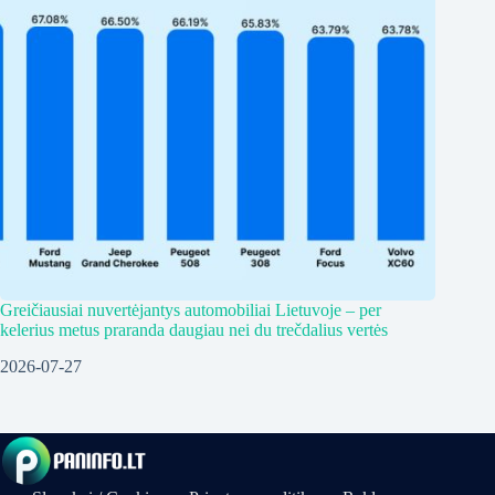
Greičiausiai nuvertėjantys automobiliai Lietuvoje – per
kelerius metus praranda daugiau nei du trečdalius vertės
2026-07-27