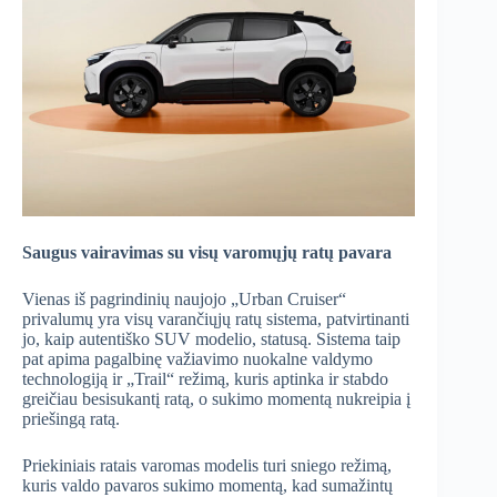
Saugus vairavimas su visų varomųjų ratų pavara
Vienas iš pagrindinių naujojo „Urban Cruiser“
privalumų yra visų varančiųjų ratų sistema, patvirtinanti
jo, kaip autentiško SUV modelio, statusą. Sistema taip
pat apima pagalbinę važiavimo nuokalne valdymo
technologiją ir „Trail“ režimą, kuris aptinka ir stabdo
greičiau besisukantį ratą, o sukimo momentą nukreipia į
priešingą ratą.
Priekiniais ratais varomas modelis turi sniego režimą,
kuris valdo pavaros sukimo momentą, kad sumažintų