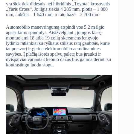
yra šiek tiek didesnis nei hibridinis „Toyota“ krosoveris
„Yaris Cross“. Jo ilgis siekia 4 285 mm, plotis – 1 800
mm, aukštis – 1 640 mm, o ratų bazė – 2 700 mm.
Automobilio manevringumą atspindi vos 5,2 m ilgio
apsisukimo spindulys. Atsižvelgiant į įrangos klasę,
montuojami 18 arba 19 colių skersmens lengvojo
lydinio ratlankiai su ryškaus stiliaus ratų gaubtais, kurie
taupo svorį ir gerina elektromobilio aerodinamines
savybes. Į plačią išorės spalvų paletę bus įtraukti ir
dvispalviai variantai: kėbulo dažus bus galima derinti su
kontrastingu juodu stogu.