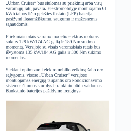
„Urban Cruiser“ bus siūlomas su priekinių arba visų
varomųjų ratų pavara. Elektromobilyje montuojama 61
kWh talpos ličio geležies fosfato (LFP) baterija
pasižymi ilgaamžiškumu, saugumu ir mažesnėmis
sąnaudomis.
Priekiniais ratais varomo modelio elektros motoras
sukurs 128 kW/174 AG galią ir 189 Nm sukimo
momentą. Versijoje su visais varomaisiais ratais bus
išvystoma 135 kW/184 AG galia ir 300 Nm sukimo
momentas.
Siekiant optimizuoti elektromobilio veikimą šalto oro
sąlygomis, visose „Urban Cruiser“ versijose
montuojamas energiją taupantis oro kondicionavimo
sistemos šilumos siurblys ir rankiniu būdu valdomas
išankstinio baterijos pašildymo įrenginys.