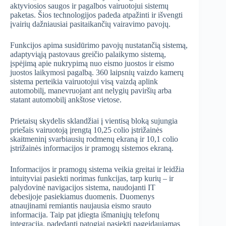
aktyviosios saugos ir pagalbos vairuotojui sistemų
paketas. Šios technologijos padeda atpažinti ir išvengti
įvairių dažniausiai pasitaikančių vairavimo pavojų.
Funkcijos apima susidūrimo pavojų nustatančią sistemą,
adaptyviąją pastovaus greičio palaikymo sistemą,
įspėjimą apie nukrypimą nuo eismo juostos ir eismo
juostos laikymosi pagalbą. 360 laipsnių vaizdo kamerų
sistema perteikia vairuotojui visą vaizdą aplink
automobilį, manevruojant ant nelygių paviršių arba
statant automobilį ankštose vietose.
Prietaisų skydelis sklandžiai į vientisą bloką sujungia
priešais vairuotoją įrengtą 10,25 colio įstrižainės
skaitmeninį svarbiausių rodmenų ekraną ir 10,1 colio
įstrižainės informacijos ir pramogų sistemos ekraną.
Informacijos ir pramogų sistema veikia greitai ir leidžia
intuityviai pasiekti norimas funkcijas, tarp kurių – ir
palydovinė navigacijos sistema, naudojanti IT
debesijoje pasiekiamus duomenis. Duomenys
atnaujinami remiantis naujausia eismo srauto
informacija. Taip pat įdiegta išmaniųjų telefonų
integracija, padedanti patogiai pasiekti pageidaujamas