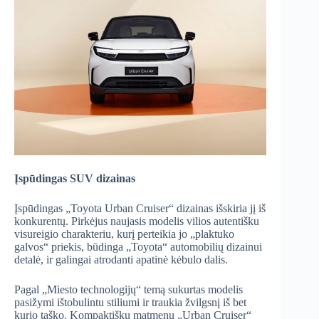
Įspūdingas SUV dizainas
Įspūdingas „Toyota Urban Cruiser“ dizainas išskiria jį iš
konkurentų. Pirkėjus naujasis modelis vilios autentišku
visureigio charakteriu, kurį perteikia jo „plaktuko
galvos“ priekis, būdinga „Toyota“ automobilių dizainui
detalė, ir galingai atrodanti apatinė kėbulo dalis.
Pagal „Miesto technologijų“ temą sukurtas modelis
pasižymi ištobulintu stiliumi ir traukia žvilgsnį iš bet
kurio taško. Kompaktiškų matmenų „Urban Cruiser“