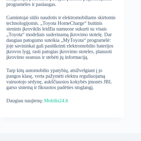
programėles ir paslaugas.
Gamintojai siūlo naudotis ir elektromobiliams skirtomis
technologijomis. „Toyota HomeCharge“ buitinis
sieninis įkroviklis leidžia namuose sukurti su visais
„Toyota“ modeliais suderinamą įkrovimo stotelę. Dar
daugiau patogumo suteikia „MyToyota“ programėlė:
joje savininkai gali pasitikrinti elektromobilio baterijos
įkrovos lygį, rasti patogias įkrovimo stoteles, planuoti
įkrovimo seansus ir stebėti jų informaciją.
Tarp kitų automobilio ypatybių, atsižvelgiant į jo
įrangos klasę, verta pažymėti elektra reguliuojamą
vairuotojo sėdynę, aukščiausios kokybės įmonės JBL
garso sistemą ir fiksuotos padėties stoglangį.
Daugiau naujienų:
Mobilis24.lt