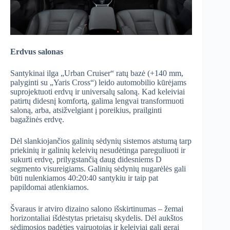
Erdvus salonas
Santykinai ilga „Urban Cruiser“ ratų bazė (+140 mm,
palyginti su „Yaris Cross“) leido automobilio kūrėjams
suprojektuoti erdvų ir universalų saloną. Kad keleiviai
patirtų didesnį komfortą, galima lengvai transformuoti
saloną, arba, atsižvelgiant į poreikius, prailginti
bagažinės erdvę.
Dėl slankiojančios galinių sėdynių sistemos atstumą tarp
priekinių ir galinių keleivių nesudėtinga pareguliuoti ir
sukurti erdvę, prilygstančią daug didesniems D
segmento visureigiams. Galinių sėdynių nugarėlės gali
būti nulenkiamos 40:20:40 santykiu ir taip pat
papildomai atlenkiamos.
Švaraus ir atviro dizaino salono išskirtinumas – žemai
horizontaliai išdėstytas prietaisų skydelis. Dėl aukštos
sėdimosios padėties vairuotojas ir keleiviai gali gerai