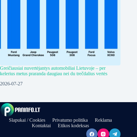
Greičiausiai nuvertėjantys automobiliai Lietuvoje – per
kelerius metus praranda daugiau nei du trečdalius vertės
2026-07-27
Slapukai / Cookies
Privatumo politika
Reklama
Kontaktai
Etikos kodeksas