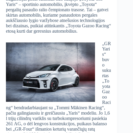
Yaris“ – sportinio automobilio, įkvėpto „Toyota“
pergalių pasaulio ralio čempionato trasose. Tai – gatvei
skirtas automobilis, kuriame panaudotos pergales
aukščiausio lygio varžybose atnešusios technologijos
bei dizainas, puikiai atitinkantis „Toyota Gazoo Racing“
etosą kurti dar geresnius automobilius.
„GR
Yari
s“
buv
o
suku
rtas
„To
yota
Gaz
oo
Raci
ng“ bendradarbiaujant su „Tommi Mӓkinen Racing“,
pačiu galingiausiu ir greičiausiu „Yaris“ modeliu. Jo 1,6
l trijų cilindrų variklis su turbokompresoriumi pasiekia
261 AG, o dėl lengvos konstrukcijos, puikaus balanso
bei „GR-Four“ išmanios keturių varančiųjų ratų