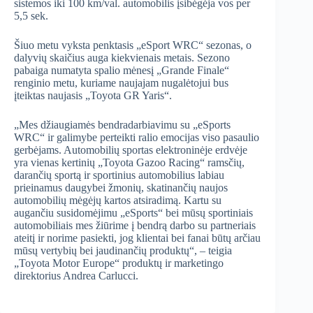
sistemos iki 100 km/val. automobilis įsibėgėja vos per
5,5 sek.
Šiuo metu vyksta penktasis „eSport WRC“ sezonas, o
dalyvių skaičius auga kiekvienais metais. Sezono
pabaiga numatyta spalio mėnesį „Grande Finale“
renginio metu, kuriame naujajam nugalėtojui bus
įteiktas naujasis „Toyota GR Yaris“.
„Mes džiaugiamės bendradarbiavimu su „eSports
WRC“ ir galimybe perteikti ralio emocijas viso pasaulio
gerbėjams. Automobilių sportas elektroninėje erdvėje
yra vienas kertinių „Toyota Gazoo Racing“ ramsčių,
darančių sportą ir sportinius automobilius labiau
prieinamus daugybei žmonių, skatinančių naujos
automobilių mėgėjų kartos atsiradimą. Kartu su
augančiu susidomėjimu „eSports“ bei mūsų sportiniais
automobiliais mes žiūrime į bendrą darbo su partneriais
ateitį ir norime pasiekti, jog klientai bei fanai būtų arčiau
mūsų vertybių bei jaudinančių produktų“, – teigia
„Toyota Motor Europe“ produktų ir marketingo
direktorius Andrea Carlucci.