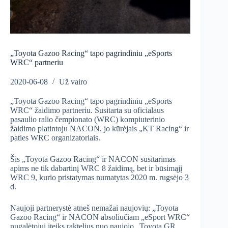
„Toyota Gazoo Racing“ tapo pagrindiniu „eSports
WRC“ partneriu
2020-06-08
Už vairo
„Toyota Gazoo Racing“ tapo pagrindiniu „eSports
WRC“ žaidimo partneriu. Susitarta su oficialaus
pasaulio ralio čempionato (WRC) kompiuterinio
žaidimo platintoju NACON, jo kūrėjais „KT Racing“ ir
paties WRC organizatoriais.
Šis „Toyota Gazoo Racing“ ir NACON susitarimas
apims ne tik dabartinį WRC 8 žaidimą, bet ir būsimąjį
WRC 9, kurio pristatymas numatytas 2020 m. rugsėjo 3
d.
Naujoji partnerystė atneš nemažai naujovių: „Toyota
Gazoo Racing“ ir NACON absoliučiam „eSport WRC“
nugalėtojui įteiks raktelius nuo naujojo „Toyota GR