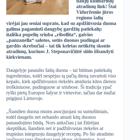
naujų kulinarinių
atradimų link! Štai
Viduržemio jūros
regiono šalių
virėjai jau seniai suprato, kad su apdžiūvusia duona
galima pagaminti daugybę gardžių patiekalų:
itališka pupelių sriuba „ribollita“, gaivios
„panzanella“ salotos, sotūs duonos pudingai ar
gardūs skrebučiai – tai tik keletas netikėtų skonio
atradimų, kuriuos J. Steponavičiūtė siūlo išbandyti
kiekvienam.
Daugelyje pasaulio šalių duona – tai būtinas patiekalų
ingredientas, todėl nespėjus tą pačią dieną suvartoti viso
kepalo, kiek apdžiūvusios riekelės atsiduria kitos dienos
troškiniuose, pudinguose ar sriubose. Ši tradicija ypač
ryški pietų Europos šalyse ir virtuvėse, tačiau dar mažai
prigijusi Lietuvoje.
„Šiandien duona mums asocijuojasi su sumuštiniais,
todėl daugelis net nebando atrasti kitų duonos
panaudojimo būdų. Nors anksčiau į tai žiūrėjau
skeptiškai, šiandien net ir padžiūvusias riekeles ar
trupinius integruoju daugelyje receptų. Po šio atradimo
jaučiuosi tarsi išmokusi tam tikros alchemijos, kuri