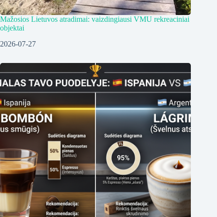
Mažosios Lietuvos atradimai: vaizdingiausi VMU rekreaciniai
objektai
2026-07-27