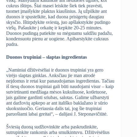
viskį. Maišydami kaitinkite ant nedidelės ugnies, kol
cukrus ištirps. Šiai masei leiskite šiek tiek pravėsti,
tuomet įmaišykite plaktus kiaušinius. Ją užpilkite ant
duonos ir spustelkite, kad duona prisigertų daugiau
skysčio. Ištirpdykite sviestą, juo apšlakstykite pudingo
viršų. Pašaukite į orkaitę ir kepkite 20-25 minutes.
Duonos pudingą patiekite su mėgstamu saldžiu padažu,
kondensuotu pienu ar uogiene. Apibarstykite cukraus
pudra.
Duonos trupiniai – slaptas ingredientas
„Naminiai džiūvėsėliai ir duonos trupiniai yra gero
virėjo slaptas ginklas. Anksčiau jie man atrodė
neįdomus ir retai kur panaudojamas ingredientas. Tačiau
iš tiesų duonos trupiniai gali būti naudojami visur – kaip
sutvirtinanti medžiaga mėsos kukuliuose, kotletuose,
jais galime gardinti sriubas, salotas. Galime užbarstyti
ant daržovių apkepo ar ant itališko baklažano ir sūrio
sluoksniuočio. Geriausia dalis tai, jog šie trupiniai
paruošiami labai greitai“, – dalijasi J. Steponavičiūtė.
Šviesią duoną sudžiovinkite arba paskrudinkite,
sutrupinkite rankomis arba smulkintuvu. Džiūvėsėlius