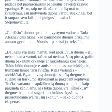
padeda net paprasčiausius patiekalus paversti kažkuo
ypatingu. Be to, taip ne tik užkertu kelią maisto
švaistymui, esu motyvuota duoną vartoti atsakingai, bet
ir taupau savo laiką bei pinigus“, – sako J.
Steponavičiūtė.
„Gardėsio“ duonos produktų vystymo vadovas Tadas
Aleknavičius tikina, kad pagrindinė duonos prikėlimo
antram gyvenimui užduotis – pakeisti jos tekstūrą.
„Daugelis yra linkę manyti, kad apdžiūvusi duona – jau
nebetinkama vartoti, tačiau tai netiesa. Visų pirma, galite
duoną pakaitinti orkaitėje ar mikrobangų krosnelėje.
Tokiu būdu duonoje esantis krakmolas suminkštėja ir ji
trumpam tampa tarsi šviežia. Kitas variantas –
atvirkščiai, išgarinti visą duonoje esančią drėgmę ir
suteikti jai traškumo skrudinant ar pakepant keptuvėje.
Trečias variantas – apdžiūvusią duoną naudokite kaip
pagrindą kepiniams, nes tokia duona yra „ištroškusi“
drėgmės ir puikiai sugeria bet kokius skysčius,
prisisotindama įvairiausių skonių“, – sako duonos
ekspertas.