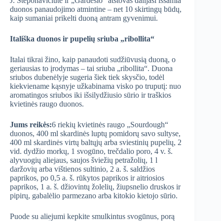
J. Steponavičiūtė ir „Gardėsio“ atstovas dalijasi išsamia
duonos panaudojimo atmintine – net 10 skirtingų būdų,
kaip sumaniai prikelti duoną antram gyvenimui.
Itališka duonos ir pupelių sriuba „ribollita“
Italai tikrai žino, kaip panaudoti sudžiūvusią duoną, o
geriausias to įrodymas – tai sriuba „ribollita“. Duona
sriubos dubenėlyje sugeria šiek tiek skysčio, todėl
kiekviename kąsnyje užkabinama visko po truputį: nuo
aromatingos sriubos iki išsilydžiusio sūrio ir traškios
kvietinės raugo duonos.
Jums reikės:
6 riekių kvietinės raugo „Sourdough“
duonos, 400 ml skardinės luptų pomidorų savo sultyse,
400 ml skardinės virtų baltųjų arba sviestinių pupelių, 2
vid. dydžio morkų, 1 svogūno, trečdalio poro, 4 v. š.
alyvuogių aliejaus, saujos šviežių petražolių, 1 l
daržovių arba vištienos sultinio, 2 a. š. saldžios
paprikos, po 0,5 a. š. rūkytos paprikos ir aitriosios
paprikos, 1 a. š. džiovintų žolelių, žiupsnelio druskos ir
pipirų, gabalėlio parmezano arba kitokio kietojo sūrio.
Puode su aliejumi kepkite smulkintus svogūnus, porą