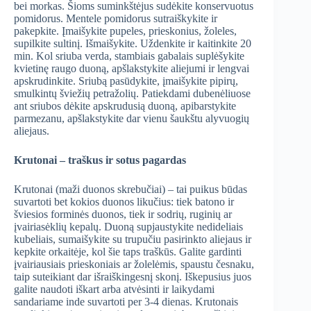
bei morkas. Šioms suminkštėjus sudėkite konservuotus
pomidorus. Mentele pomidorus sutraiškykite ir
pakepkite. Įmaišykite pupeles, prieskonius, žoleles,
supilkite sultinį. Išmaišykite. Uždenkite ir kaitinkite 20
min. Kol sriuba verda, stambiais gabalais suplėšykite
kvietinę raugo duoną, apšlakstykite aliejumi ir lengvai
apskrudinkite. Sriubą pasūdykite, įmaišykite pipirų,
smulkintų šviežių petražolių. Patiekdami dubenėliuose
ant sriubos dėkite apskrudusią duoną, apibarstykite
parmezanu, apšlakstykite dar vienu šaukštu alyvuogių
aliejaus.
Krutonai – traškus ir sotus pagardas
Krutonai (maži duonos skrebučiai) – tai puikus būdas
suvartoti bet kokios duonos likučius: tiek batono ir
šviesios forminės duonos, tiek ir sodrių, ruginių ar
įvairiasėklių kepalų. Duoną supjaustykite nedideliais
kubeliais, sumaišykite su trupučiu pasirinkto aliejaus ir
kepkite orkaitėje, kol šie taps traškūs. Galite gardinti
įvairiausiais prieskoniais ar žolelėmis, spaustu česnaku,
taip suteikiant dar išraiškingesnį skonį. Iškepusius juos
galite naudoti iškart arba atvėsinti ir laikydami
sandariame inde suvartoti per 3-4 dienas. Krutonais