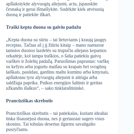
apšlakstykite alyvuogių aliejumi, actu, įspauskite
česnaką ir gerai išmaišykite. Sudėkite kiek atvėsusią
duoną ir patiekite iškart.
Traški kepta duona su gaiviu padažu
„Kepta duona su sūriu – tai lietuviams į kraują įaugęs
receptas. Tačiau aš į jį žiūriu kitaip – mano namuose
tamsios duonos lazdelės su trupučiu aliejaus kepamos
orkaitėje, kol tampa traškios, o šalia patiekiu gaivų
varškės ir žolelių padažą. Paruošimas paprastas: varškę
su kefyru arba jogurtu maišau su krapais bei svogūnų
laiškais, pasūdau, gardinu maltu kuminu arba kmynais,
apšlakstau tyru alyvuogių aliejumi ir aitriąja arba
saldžiąja paprika. Puikus energijos šaltinis ir greitas
užkandis išalkus“, – sako tinklaraštininkė.
Prancūziškas skrebutis
Prancūziškas skrebutis – tai patiekalas, kuriam idealiai
tinka išsausėjusi duona, nes ji geriausiai sugers visus
skonius. Tai tobulas desertas ilgiems savaitgalio
pusryčiams.