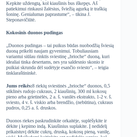
Kepkite uždengtą, kol kiaušinis bus iškepęs. Aš
patiekimui rinkausi žalėsius, šviežią agurką ir traškią
šoninę. Genialumas paprastume“, – tikina J.
Steponavičiūtė.
Kokosinis duonos pudingas
„Duonos pudingas – tai puikus būdas nuobodžią šviesią
duoną prikelti naujam gyvenimui. Tobuliausiam
variantui siūlau rinktis sviestinę „brioche“ duoną, kuri
idealiai tinka desertams, nes yra saldesnio skonio ir
puikiai skrunda dėl sudėtyje esančio sviesto“, – teigia
tinklaraštininkė.
Jums reikės:
8 riekių sviestinės „brioche“ duonos, 0,5
stiklinės rudojo cukraus, 2 kiaušinių, 300 ml kokosų
pieno arba grietinėlės, 2 a. š. vanilės ekstrakto, 1-2 v. š.
sviesto, 4 v. š. viskio arba brendžio, (nebūtina), cukraus
pudros, 0,25 a. š. druskos.
Duonos riekes paskrudinkite orkaitėje, suplėšykite ir
dėkite į kepimo indą. Kiaušinius suplakite. Į nedidelį
prikaistuvį dėkite cukrų, druską, kokosų pieną, vanilę,