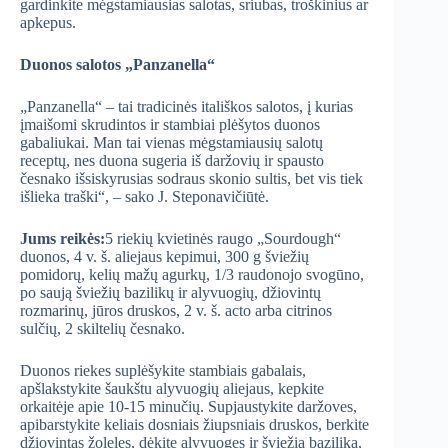
gardinkite mėgstamiausias salotas, sriubas, troškinius ar
apkepus.
Duonos salotos „Panzanella“
„Panzanella“ – tai tradicinės itališkos salotos, į kurias
įmaišomi skrudintos ir stambiai plėšytos duonos
gabaliukai. Man tai vienas mėgstamiausių salotų
receptų, nes duona sugeria iš daržovių ir spausto
česnako išsiskyrusias sodraus skonio sultis, bet vis tiek
išlieka traški“, – sako J. Steponavičiūtė.
Jums reikės:
5 riekių kvietinės raugo „Sourdough“
duonos, 4 v. š. aliejaus kepimui, 300 g šviežių
pomidorų, kelių mažų agurkų, 1/3 raudonojo svogūno,
po saują šviežių bazilikų ir alyvuogių, džiovintų
rozmarinų, jūros druskos, 2 v. š. acto arba citrinos
sulčių, 2 skiltelių česnako.
Duonos riekes suplėšykite stambiais gabalais,
apšlakstykite šaukštu alyvuogių aliejaus, kepkite
orkaitėje apie 10-15 minučių. Supjaustykite daržoves,
apibarstykite keliais dosniais žiupsniais druskos, berkite
džiovintas žoleles, dėkite alyvuoges ir šviežią baziliką,