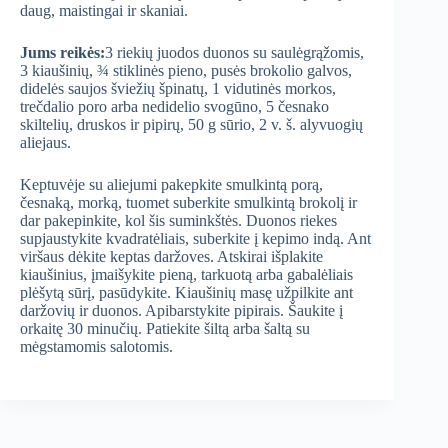
daug, maistingai ir skaniai.
Jums reikės:
3 riekių juodos duonos su saulėgrąžomis,
3 kiaušinių, ¾ stiklinės pieno, pusės brokolio galvos,
didelės saujos šviežių špinatų, 1 vidutinės morkos,
trečdalio poro arba nedidelio svogūno, 5 česnako
skiltelių, druskos ir pipirų, 50 g sūrio, 2 v. š. alyvuogių
aliejaus.
Keptuvėje su aliejumi pakepkite smulkintą porą,
česnaką, morką, tuomet suberkite smulkintą brokolį ir
dar pakepinkite, kol šis suminkštės. Duonos riekes
supjaustykite kvadratėliais, suberkite į kepimo indą. Ant
viršaus dėkite keptas daržoves. Atskirai išplakite
kiaušinius, įmaišykite pieną, tarkuotą arba gabalėliais
plėšytą sūrį, pasūdykite. Kiaušinių masę užpilkite ant
daržovių ir duonos. Apibarstykite pipirais. Šaukite į
orkaitę 30 minučių. Patiekite šiltą arba šaltą su
mėgstamomis salotomis.