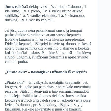
Jums reikės:
3 riekių sviestinės „brioche“ duonos, 1
kiaušinio, 1 v. š. pieno, 1 v. š. klevų sirupo ar kito
saldiklio, 1 a. š. vanilės ekstrakto, 1 a. š. cinamono,
druskos, 1 v. š. sviesto kepimui.
Jei jūsų duona nėra pakankamai sausa, ją trumpai
paskrudinkite skrudintuve ar ant sausos keptuvės.
Išplakite kiaušinį ir įmaišykite likusius ingredientus.
Didelėje keptuvėje ištirpdykite sviestą, duonos riekes iš
abiejų pusių pamirkykite kiaušinio plakinyje ir kepkite,
kol skrebučiai apskrus. Patiekite šiltus su šlakeliu klevų
sirupo, uogomis, šviežiomis žolelėmis ir apibarstykite
cukraus pudra.
„Pirato akis“ – nostalgiškas užkandis iš vaikystės
„Pirato akis“ – tai vaikystės nostalgija kvepiantis, bet,
ko gero, daugelio jau pamirštas ir be reikalo nuvertintas
receptas. Siūlau jį atgaivinti ir taip sumaniai sunaudoti
spintelėje užsilikusias duonos riekeles. Jums tereikia
keptuvėje ištirpdyti gabalėlį sviesto, apkepti vieną pusę
kvietinės duonos, prieš tai viduryje išpjovus skylę
kiaušiniui. Riekelę apverskite ir įmuškite kiaušinį.