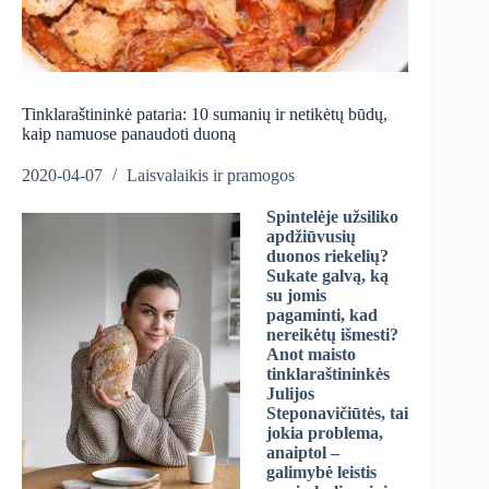
Tinklaraštininkė pataria: 10 sumanių ir netikėtų būdų,
kaip namuose panaudoti duoną
2020-04-07
Laisvalaikis ir pramogos
Spintelėje užsiliko
apdžiūvusių
duonos riekelių?
Sukate galvą, ką
su jomis
pagaminti, kad
nereikėtų išmesti?
Anot maisto
tinklaraštininkės
Julijos
Steponavičiūtės, tai
jokia problema,
anaiptol –
galimybė leistis