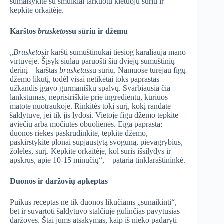
sumaišykite su smulkiai tarkuotu kietuoju sūriu ir
kepkite orkaitėje.
Karštos
brusketos
su sūriu ir džemu
„
Brusketos
ir karšti sumuštinukai tiesiog karaliauja mano
virtuvėje. Šįsyk siūlau paruošti šių dviejų sumuštinių
derinį – karštas
brusketas
su sūriu. Namuose turėjau figų
džemo likutį, todėl visai netikėtai toks paprastas
užkandis įgavo gurmaniškų spalvų. Svarbiausia čia
lankstumas, neprisiriškite prie ingredientų, kuriuos
matote nuotraukoje. Rinkitės tokį sūrį, kokį randate
šaldytuve, jei tik jis lydosi. Vietoje figų džemo tepkite
aviečių arba močiutės obuolienės. Eiga paprasta:
duonos riekes paskrudinkite, tepkite džemo,
paskirstykite plonai supjaustytą svogūną, pievagrybius,
žoleles, sūrį. Kepkite orkaitėje, kol sūris išsilydys ir
apskrus, apie 10-15 minučių“, – pataria tinklaraštininkė.
Duonos ir daržovių apkeptas
Puikus receptas ne tik duonos likučiams „sunaikinti“,
bet ir suvartoti šaldytuvo stalčiuje gulinčias pavytusias
daržoves. Štai jums atsakymas, kaip iš nieko padaryti