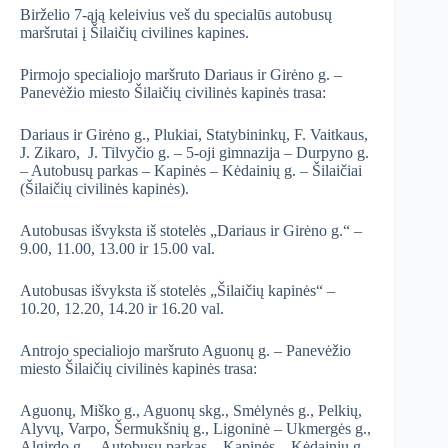
Birželio 7-ąją keleivius veš du specialūs autobusų
maršrutai į Šilaičių civilines kapines.
Pirmojo specialiojo maršruto Dariaus ir Girėno g. –
Panevėžio miesto Šilaičių civilinės kapinės trasa:
Dariaus ir Girėno g., Plukiai, Statybininkų, F. Vaitkaus,
J. Zikaro, J. Tilvyčio g. – 5-oji gimnazija – Durpyno g.
– Autobusų parkas – Kapinės – Kėdainių g. – Šilaičiai
(Šilaičių civilinės kapinės).
Autobusas išvyksta iš stotelės „Dariaus ir Girėno g.“ –
9.00, 11.00, 13.00 ir 15.00 val.
Autobusas išvyksta iš stotelės „Šilaičių kapinės“ –
10.20, 12.20, 14.20 ir 16.20 val.
Antrojo specialiojo maršruto Aguonų g. – Panevėžio
miesto Šilaičių civilinės kapinės trasa:
Aguonų, Miško g., Aguonų skg., Smėlynės g., Pelkių,
Alyvų, Varpo, Šermukšnių g., Ligoninė – Ukmergės g.,
Algirdo g. – Autobusų parkas – Kapinės – Kėdainių g.