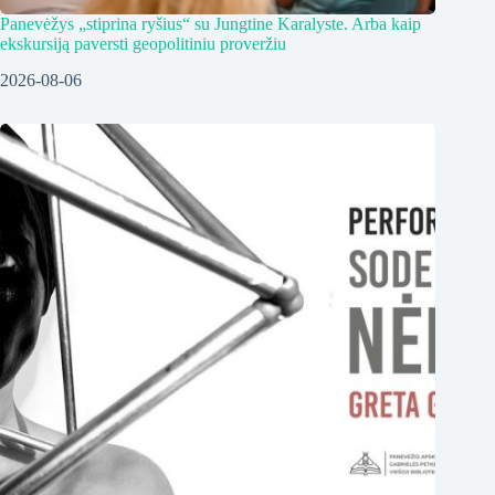
Panevėžys „stiprina ryšius“ su Jungtine Karalyste. Arba kaip
ekskursiją paversti geopolitiniu proveržiu
2026-08-06