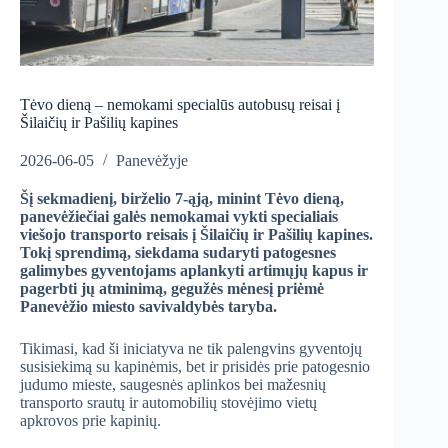
Tėvo dieną – nemokami specialūs autobusų reisai į
Šilaičių ir Pašilių kapines
2026-06-05
Panevėžyje
Šį sekmadienį, birželio 7-ąją, minint Tėvo dieną,
panevėžiečiai galės nemokamai vykti specialiais
viešojo transporto reisais į Šilaičių ir Pašilių kapines.
Tokį sprendimą, siekdama sudaryti patogesnes
galimybes gyventojams aplankyti artimųjų kapus ir
pagerbti jų atminimą, gegužės mėnesį priėmė
Panevėžio miesto savivaldybės taryba.
Tikimasi, kad ši iniciatyva ne tik palengvins gyventojų
susisiekimą su kapinėmis, bet ir prisidės prie patogesnio
judumo mieste, saugesnės aplinkos bei mažesnių
transporto srautų ir automobilių stovėjimo vietų
apkrovos prie kapinių.