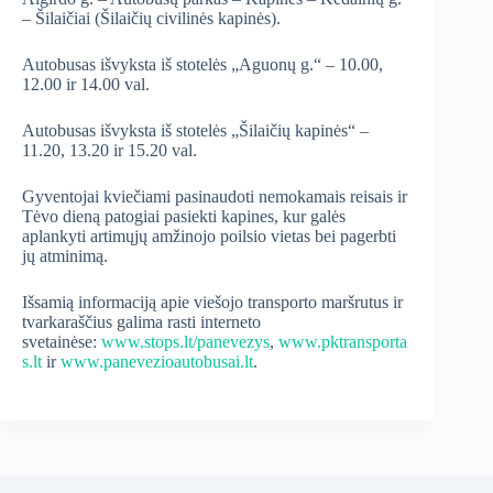
– Šilaičiai (Šilaičių civilinės kapinės).
Autobusas išvyksta iš stotelės „Aguonų g.“ – 10.00,
12.00 ir 14.00 val.
Autobusas išvyksta iš stotelės „Šilaičių kapinės“ –
11.20, 13.20 ir 15.20 val.
Gyventojai kviečiami pasinaudoti nemokamais reisais ir
Tėvo dieną patogiai pasiekti kapines, kur galės
aplankyti artimųjų amžinojo poilsio vietas bei pagerbti
jų atminimą.
Išsamią informaciją apie viešojo transporto maršrutus ir
tvarkaraščius galima rasti interneto
svetainėse:
www.stops.lt/panevezys
,
www.pktransporta
s.lt
ir
www.panevezioautobusai.lt
.