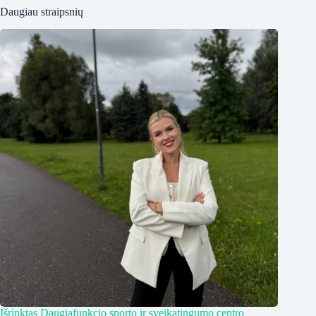
Daugiau straipsnių
Išrinktas Daugiafunkcio sporto ir sveikatingumo centro