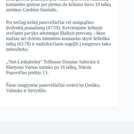
komandos gretose per pirmus du kėlinius buvo 10 taškų
surinkęs Giedrius Staniulis.
Per trečiajį kėlinį panevėžiečiai vėl susigrąžino
dviženklį pranašumą (47:59). Ketvirtajame kėlinyje
svečiams pavyko sėkmingai išlaikyti persvarą – likus
mažiau nei dviems minutėms komandas skyrė šešiolika
taškų (62:78) ir mažeikiečiams sugrįžti į rungtynes laiko
nebeužteko.
„7bet-Lietkabeliui“ Telšiuose Donatas Sabeckis ir
Martynas Varnas surinko po 16 taškų, Nikola
Popovičius pridėjo 13.
Šiose rungtynėse panevėžiečiai vertėsi be Oreliko,
Valinsko ir Sirvydžio.