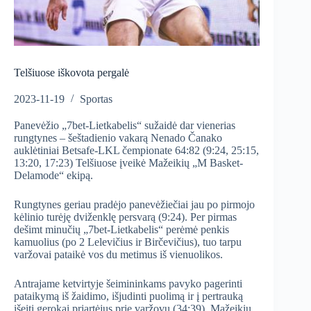
Telšiuose iškovota pergalė
2023-11-19
Sportas
Panevėžio „7bet-Lietkabelis“ sužaidė dar vienerias
rungtynes – šeštadienio vakarą Nenado Čanako
auklėtiniai Betsafe-LKL čempionate 64:82 (9:24, 25:15,
13:20, 17:23) Telšiuose įveikė Mažeikių „M Basket-
Delamode“ ekipą.
Rungtynes geriau pradėjo panevėžiečiai jau po pirmojo
kėlinio turėję dviženklę persvarą (9:24). Per pirmas
dešimt minučių „7bet-Lietkabelis“ perėmė penkis
kamuolius (po 2 Lelevičius ir Birčevičius), tuo tarpu
varžovai pataikė vos du metimus iš vienuolikos.
Antrajame ketvirtyje šeimininkams pavyko pagerinti
pataikymą iš žaidimo, išjudinti puolimą ir į pertrauką
išeiti gerokai priartėjus prie varžovų (34:39). Mažeikių