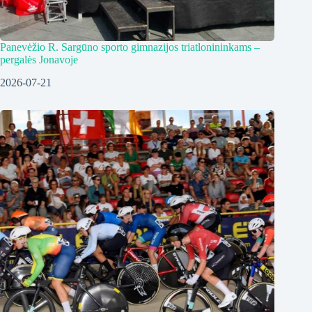
Panevėžio R. Sargūno sporto gimnazijos triatlonininkams –
pergalės Jonavoje
2026-07-21