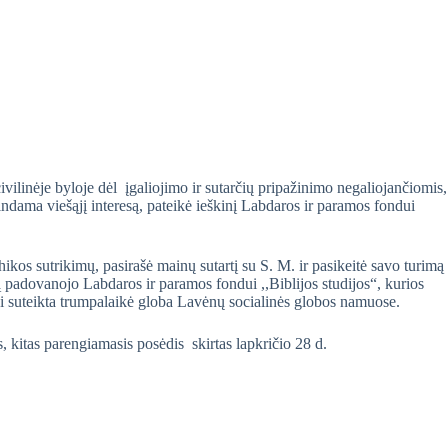
ilinėje byloje dėl įgaliojimo ir sutarčių pripažinimo negaliojančiomis,
indama viešąjį interesą, pateikė ieškinį Labdaros ir paramos fondui
kos sutrikimų, pasirašė mainų sutartį su S. M. ir pasikeitė savo turimą
 padovanojo Labdaros ir paramos fondui ,,Biblijos studijos“, kurios
 suteikta trumpalaikė globa Lavėnų socialinės globos namuose.
 kitas parengiamasis posėdis skirtas lapkričio 28 d.