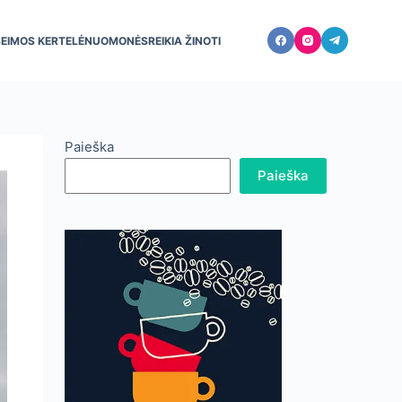
ŠEIMOS KERTELĖ
NUOMONĖS
REIKIA ŽINOTI
Paieška
Paieška