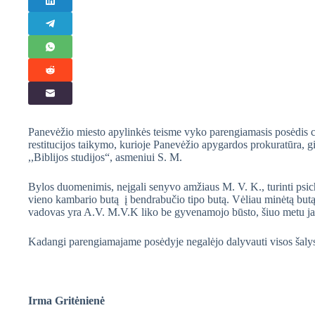
Panevėžio miesto apylinkės teisme vyko parengiamasis posėdis civ
restitucijos taikymo, kurioje Panevėžio apygardos prokuratūra, g
,,Biblijos studijos“, asmeniui S. M.
Bylos duomenimis, neįgali senyvo amžiaus M. V. K., turinti psichi
vieno kambario butą į bendrabučio tipo butą. Vėliau minėtą butą
vadovas yra A.V. M.V.K liko be gyvenamojo būsto, šiuo metu jai
Kadangi parengiamajame posėdyje negalėjo dalyvauti visos šalys,
Irma Gritėnienė