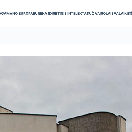
YGA
MANO EUROPA
EUREKA !
DIRBTINIS INTELEKTAS
UŽ VAIRO
LAISVALAIKIS