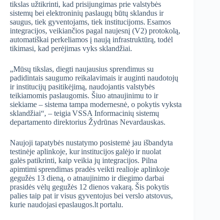
tikslas užtikrinti, kad prisijungimas prie valstybės
sistemų bei elektroninių paslaugų būtų sklandus ir
saugus, tiek gyventojams, tiek institucijoms. Esamos
integracijos, veikiančios pagal naujesnį (V2) protokolą,
automatiškai perkeliamos į naują infrastruktūrą, todėl
tikimasi, kad perėjimas vyks sklandžiai.
„Mūsų tikslas, diegti naujausius sprendimus su
padidintais saugumo reikalavimais ir auginti naudotojų
ir institucijų pasitikėjimą, naudojantis valstybės
teikiamomis paslaugomis. Šiuo atnaujinimu to ir
siekiame – sistema tampa modernesnė, o pokytis vyksta
sklandžiai“, – teigia VSSA Informacinių sistemų
departamento direktorius Žydrūnas Nevardauskas.
Naujoji tapatybės nustatymo posistemė jau išbandyta
testinėje aplinkoje, kur institucijos galėjo ir nuolat
galės patikrinti, kaip veikia jų integracijos. Pilna
apimtimi sprendimas pradės veikti realioje aplinkoje
gegužės 13 dieną, o atnaujinimo ir diegimo darbai
prasidės vėlų gegužės 12 dienos vakarą. Šis pokytis
palies taip pat ir visus gyventojus bei verslo atstovus,
kurie naudojasi epaslaugos.lt portalu.