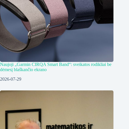
Naujoji „Garmin CIRQA Smart Band“: sveikatos rodikliai be
dėmesį blaškančio ekrano
2026-07-29