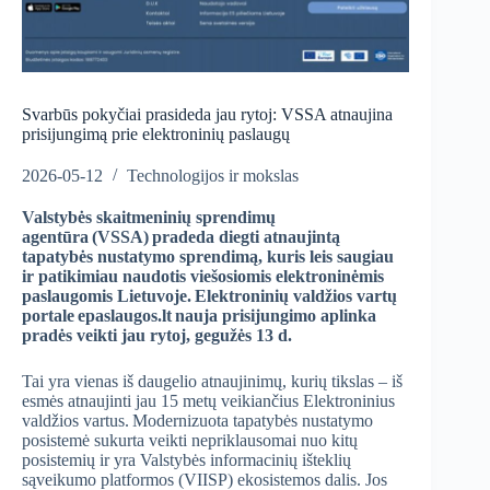
Svarbūs pokyčiai prasideda jau rytoj: VSSA atnaujina
prisijungimą prie elektroninių paslaugų
2026-05-12
Technologijos ir mokslas
Valstybės skaitmeninių sprendimų
agentūra (VSSA) pradeda diegti atnaujintą
tapatybės nustatymo sprendimą, kuris leis saugiau
ir patikimiau naudotis viešosiomis elektroninėmis
paslaugomis Lietuvoje. Elektroninių valdžios vartų
portale epaslaugos.lt nauja prisijungimo aplinka
pradės veikti jau rytoj, gegužės 13 d.
Tai yra vienas iš daugelio atnaujinimų, kurių tikslas – iš
esmės atnaujinti jau 15 metų veikiančius Elektroninius
valdžios vartus. Modernizuota tapatybės nustatymo
posistemė sukurta veikti nepriklausomai nuo kitų
posistemių ir yra Valstybės informacinių išteklių
sąveikumo platformos (VIISP) ekosistemos dalis. Jos