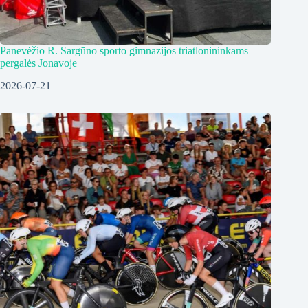
Panevėžio R. Sargūno sporto gimnazijos triatlonininkams –
pergalės Jonavoje
2026-07-21