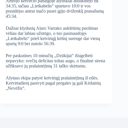
Antrojo ketvirčio pabaigoje alytiškiai atsilikinėjo tik
34:35, tačiau „Lietkabelis“ spurtavo 10:0 ir vos
prasidėjus antrai mačo pusei įgijo dviženklį pranašumą
45:34.
Dažnai klydusių Alaro Varrako auklėtinių puolimas
vėliau dar labiau užstrigo, o tuo pasinaudojęs
„Lietkabelis“ prieš ketvirtąjį kėlinį surengė dar vieną
spurtą 9:0 bei nutolo 56:39.
Per paskutines 10 minučių „Dzūkijai“ išsigelbėti
nepavyko: svečių deficitas toliau augo, o finalinė sirena
užfiksavo jų pralaimėjimą 31 taško skirtumu.
Alytaus ekipa patyrė ketvirtąjį pralaimėjimą iš eilės.
Ketvirtadienį pasivyti pagal pergales ją gali Kėdainių
„Nevėžis“.