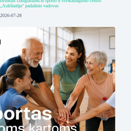
Išrinktas Daugiafunkcio sporto ir sveikatingumo centro
„Aukštaitija“ padalinio vadovas
2026-07-28