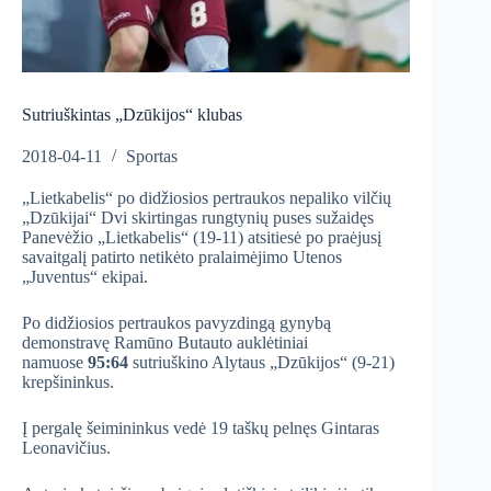
Sutriuškintas „Dzūkijos“ klubas
2018-04-11
Sportas
„Lietkabelis“ po didžiosios pertraukos nepaliko vilčių
„Dzūkijai“ Dvi skirtingas rungtynių puses sužaidęs
Panevėžio „Lietkabelis“ (19-11) atsitiesė po praėjusį
savaitgalį patirto netikėto pralaimėjimo Utenos
„Juventus“ ekipai.
Po didžiosios pertraukos pavyzdingą gynybą
demonstravę Ramūno Butauto auklėtiniai
namuose
95:64
sutriuškino Alytaus „Dzūkijos“ (9-21)
krepšininkus.
Į pergalę šeimininkus vedė 19 taškų pelnęs Gintaras
Leonavičius.