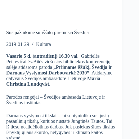
Susipažinkime su iššūkį priėmusia Švedija
2019-01-29
Kultūra
Vasario 5 d. (antradienį) 16.30 val.
Gabrielės
Petkevičaitės-Bitės viešosios bibliotekos konferencijų
salėje atidaroma
paroda
„Priimame iššūkį. Švedija ir
Darnaus Vystymosi Darbotvarkė 2030”
. Atidaryme
dalyvaus Švedijos ambasadorė Lietuvoje
Maria
Christina Lundqvist
.
Parodos rengėjai – Švedijos ambasada Lietuvoje ir
Švedijos institutas.
Darnaus vystymosi tikslai – tai septyniolika susijusių
pasaulinių tikslų, kuriuos nustatė Jungtinės Tautos. Tai
iš tiesų neatidėliotinas darbas. Juk pasiekus šiuos tikslus
išnyktų gilaus skurdo, nelygybės ir klimato kaitos
grėsmė.