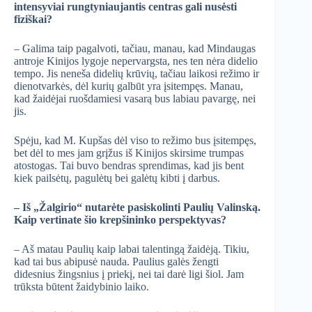
intensyviai rungtyniaujantis centras gali nusėsti
fiziškai?
– Galima taip pagalvoti, tačiau, manau, kad Mindaugas
antroje Kinijos lygoje nepervargsta, nes ten nėra didelio
tempo. Jis neneša didelių krūvių, tačiau laikosi režimo ir
dienotvarkės, dėl kurių galbūt yra įsitempęs. Manau,
kad žaidėjai ruošdamiesi vasarą bus labiau pavargę, nei
jis.
Spėju, kad M. Kupšas dėl viso to režimo bus įsitempęs,
bet dėl to mes jam grįžus iš Kinijos skirsime trumpas
atostogas. Tai buvo bendras sprendimas, kad jis bent
kiek pailsėtų, pagulėtų bei galėtų kibti į darbus.
– Iš „Žalgirio“ nutarėte pasiskolinti Paulių Valinską.
Kaip vertinate šio krepšininko perspektyvas?
– Aš matau Paulių kaip labai talentingą žaidėją. Tikiu,
kad tai bus abipusė nauda. Paulius galės žengti
didesnius žingsnius į priekį, nei tai darė ligi šiol. Jam
trūksta būtent žaidybinio laiko.