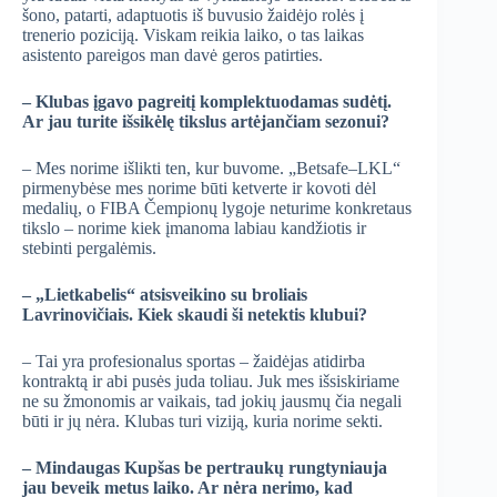
šono, patarti, adaptuotis iš buvusio žaidėjo rolės į
trenerio poziciją. Viskam reikia laiko, o tas laikas
asistento pareigos man davė geros patirties.
– Klubas įgavo pagreitį komplektuodamas sudėtį.
Ar jau turite išsikėlę tikslus artėjančiam sezonui?
– Mes norime išlikti ten, kur buvome. „Betsafe–LKL“
pirmenybėse mes norime būti ketverte ir kovoti dėl
medalių, o FIBA Čempionų lygoje neturime konkretaus
tikslo – norime kiek įmanoma labiau kandžiotis ir
stebinti pergalėmis.
– „Lietkabelis“ atsisveikino su broliais
Lavrinovičiais. Kiek skaudi ši netektis klubui?
– Tai yra profesionalus sportas – žaidėjas atidirba
kontraktą ir abi pusės juda toliau. Juk mes išsiskiriame
ne su žmonomis ar vaikais, tad jokių jausmų čia negali
būti ir jų nėra. Klubas turi viziją, kuria norime sekti.
– Mindaugas Kupšas be pertraukų rungtyniauja
jau beveik metus laiko. Ar nėra nerimo, kad