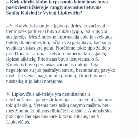
– Kiek didelis klubo tarpsezonio laimėjimas buvo
pasikviesti užsienyje rungtyniavusius lietuvius
Saulių Kulvietį ir Vytenį Lipkevičių?
– S. Kulvietis Ispanijoje įgavo patirties, jo varžovai ir
treniruotės partneriai buvo aukšto lygio, tad ir jis yra
sustiprėjęs. Mes žinojome informaciją apie jo sveikatos
būklę, domėjomės tuo, tačiau visi garantavo, kad su jo
sveikata viskas yra gerai. Norėjome tokio tipo žaidėjo
prie Donato Tarolio – ketvirto numerio, kuris galėtų
išplėsti aikštelę. Prioritetas buvo lietuviams, o S.
Kulvietis buvo geriausias variantas rinkoje. Ilgai
negalėjome su juo pasirašyti sutartį, bet sutarimą pavyko
rasti. Tai vienas pagrindinių pirkinių, į kurį buvome
nusitaikę ir jo labai norėjome.
V. Lipkevičius aikštelėje yra nenuilstantis ir
neužmušamas, patyręs ir kovingas – treneriai labai nori
tokių žaidėjų. Vytenis nėra taškų darymo mašina, bet
mes žinome jo pliusus rūbinėje ir aikštėje. Antrasis šios
pozicijos žaidėjas bus kiek kitokio stiliaus, nei V.
Lipkevičius.