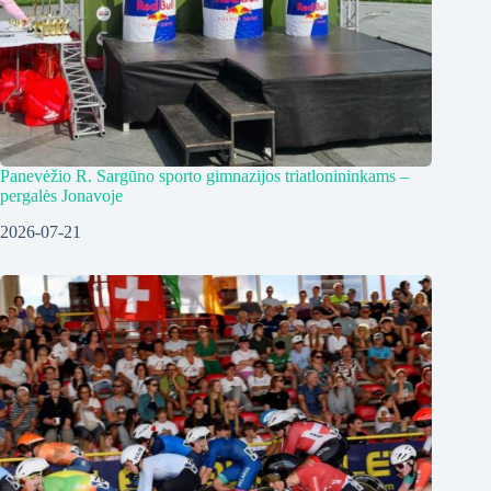
Panevėžio R. Sargūno sporto gimnazijos triatlonininkams –
pergalės Jonavoje
2026-07-21