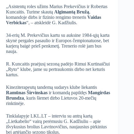
„Asistentų roles užims Marius Prekevičius ir Robertas
Kuncaitis. Turime skautą
Algimantą
Bružą
,
komandoje dirbs ir fizinio rengimo treneris
Vaidas
Verbickas
“, – atskleidė G. Kadžiulis.
34-erių M. Prekevičius kartu su auksine 1984-ųjų karta
skynė pergales pasaulio ir Europos čempionatuose, bet
karjerą baigė prieš penkmetį. Trenerio rolė jam bus
nauja.
R. Kuncaitis praėjusį sezoną padėjo Rimui Kurtinaičiui
„Ryto“ klube, jame su pertraukomis dirbo net keturis
kartus.
Kineziterapeutų tandemą sudarys klube liekantis
Ramūnas Širvinskas
ir komandą papildęs
Mangirdas
Brundza
, kuris šiemet dirbo Lietuvos 20-mečių
rinktinėje.
Tinklalapyje LKL.LT – interviu su antrą kartą
„Lietkabelio“ vairą perėmusiu G. Kadžiuliu – apie
išvykusius brolius Lavrinovičius, naujausius pirkinius
bei artėjančio sezono tikslus.