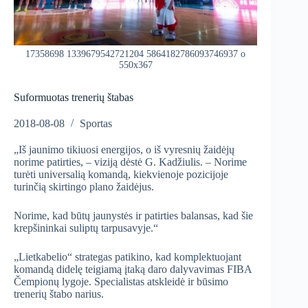
17358698 1339679542721204 5864182786093746937 o
550x367
Suformuotas trenerių štabas
2018-08-08
Sportas
„Iš jaunimo tikiuosi energijos, o iš vyresnių žaidėjų
norime patirties, – viziją dėstė G. Kadžiulis. – Norime
turėti universalią komandą, kiekvienoje pozicijoje
turinčią skirtingo plano žaidėjus.
Norime, kad būtų jaunystės ir patirties balansas, kad šie
krepšininkai suliptų tarpusavyje.“
„Lietkabelio“ strategas patikino, kad komplektuojant
komandą didelę teigiamą įtaką daro dalyvavimas FIBA
Čempionų lygoje. Specialistas atskleidė ir būsimo
trenerių štabo narius.