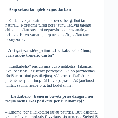
– Kaip sekasi komplektacijos darbai?
– Kartais vizija neatitinka tikrovės, bet galbūt tai
natūralu. Norėjome turėti porą jaunų lietuvių talentų
ekipoje, tačiau susitarti nepavyko, o jiems analogo
nebuvo. Buvo variantų tarp užsieniečių, tačiau tam
nesiryžome.
– Ar ilgai svarstėte priimti „Lietkabelio“ siūlomą
vyriausiojo trenerio darbą?
– „Lietkabelio“ pasiūlymas buvo netikėtas. Tikėjausi
likti, bet labiau asistento pozicijoje. Klubo prezidentas
išreiškė manimi pasitikėjimą, sėdome pasikalbėti ir
priėmėme sprendimą. Tai buvo paprasta. Aš jaučiuosi
tvirtai, savimi neabejoju, tad kodėl gi ne?
– „Lietkabelio“ treneriu buvote prieš daugiau nei
trejus metus. Kas pasikeitė per šį laikotarpį?
– Žinoma, per šį laikotarpį įgijau patirties. Būti asistentu
yra ideali vieta mokytis iš vyriausiojo trenerio. Stebėti iš