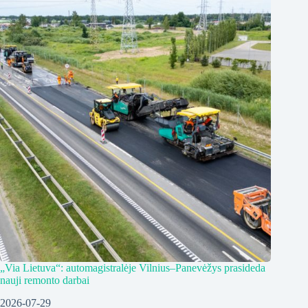
„Via Lietuva“: automagistralėje Vilnius–Panevėžys prasideda
nauji remonto darbai
2026-07-29