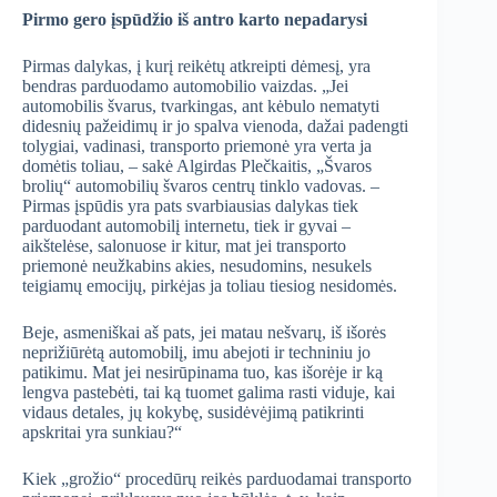
Pirmo gero įspūdžio iš antro karto nepadarysi
Pirmas dalykas, į kurį reikėtų atkreipti dėmesį, yra
bendras parduodamo automobilio vaizdas. „Jei
automobilis švarus, tvarkingas, ant kėbulo nematyti
didesnių pažeidimų ir jo spalva vienoda, dažai padengti
tolygiai, vadinasi, transporto priemonė yra verta ja
domėtis toliau, – sakė Algirdas Plečkaitis, „Švaros
brolių“ automobilių švaros centrų tinklo vadovas. –
Pirmas įspūdis yra pats svarbiausias dalykas tiek
parduodant automobilį internetu, tiek ir gyvai –
aikštelėse, salonuose ir kitur, mat jei transporto
priemonė neužkabins akies, nesudomins, nesukels
teigiamų emocijų, pirkėjas ja toliau tiesiog nesidomės.
Beje, asmeniškai aš pats, jei matau nešvarų, iš išorės
neprižiūrėtą automobilį, imu abejoti ir techniniu jo
patikimu. Mat jei nesirūpinama tuo, kas išorėje ir ką
lengva pastebėti, tai ką tuomet galima rasti viduje, kai
vidaus detales, jų kokybę, susidėvėjimą patikrinti
apskritai yra sunkiau?“
Kiek „grožio“ procedūrų reikės parduodamai transporto