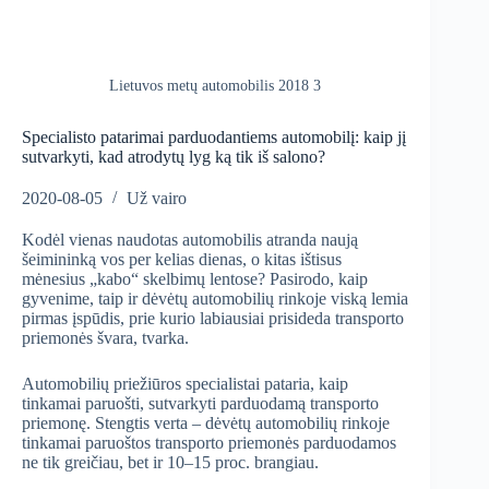
Lietuvos metų automobilis 2018 3
Specialisto patarimai parduodantiems automobilį: kaip jį
sutvarkyti, kad atrodytų lyg ką tik iš salono?
2020-08-05
Už vairo
Kodėl vienas naudotas automobilis atranda naują
šeimininką vos per kelias dienas, o kitas ištisus
mėnesius „kabo“ skelbimų lentose? Pasirodo, kaip
gyvenime, taip ir dėvėtų automobilių rinkoje viską lemia
pirmas įspūdis, prie kurio labiausiai prisideda transporto
priemonės švara, tvarka.
Automobilių priežiūros specialistai pataria, kaip
tinkamai paruošti, sutvarkyti parduodamą transporto
priemonę. Stengtis verta – dėvėtų automobilių rinkoje
tinkamai paruoštos transporto priemonės parduodamos
ne tik greičiau, bet ir 10–15 proc. brangiau.