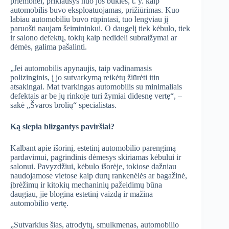
priemonei, priklausys nuo jos būklės, t. y. kaip
automobilis buvo eksploatuojamas, prižiūrimas. Kuo
labiau automobiliu buvo rūpintasi, tuo lengviau jį
paruošti naujam šeimininkui. O daugelį tiek kėbulo, tiek
ir salono defektų, tokių kaip nedideli subraižymai ar
dėmės, galima pašalinti.
„Jei automobilis apynaujis, taip vadinamasis
polizinginis, į jo sutvarkymą reikėtų žiūrėti itin
atsakingai. Mat tvarkingas automobilis su minimaliais
defektais ar be jų rinkoje turi žymiai didesnę vertę“, –
sakė „Švaros brolių“ specialistas.
Ką slepia blizgantys paviršiai?
Kalbant apie išorinį, estetinį automobilio parengimą
pardavimui, pagrindinis dėmesys skiriamas kėbului ir
salonui. Pavyzdžiui, kėbulo išorėje, tokiose dažniau
naudojamose vietose kaip durų rankenėlės ar bagažinė,
įbrėžimų ir kitokių mechaninių pažeidimų būna
daugiau, jie blogina estetinį vaizdą ir mažina
automobilio vertę.
„Sutvarkius šias, atrodytų, smulkmenas, automobilio