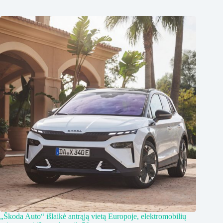
„Škoda Auto“ išlaikė antrąją vietą Europoje, elektromobilių