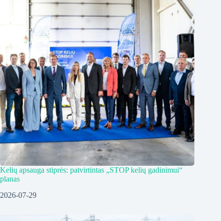
Kelių apsauga stiprės: patvirtintas „STOP kelių gadinimui“
planas
2026-07-29