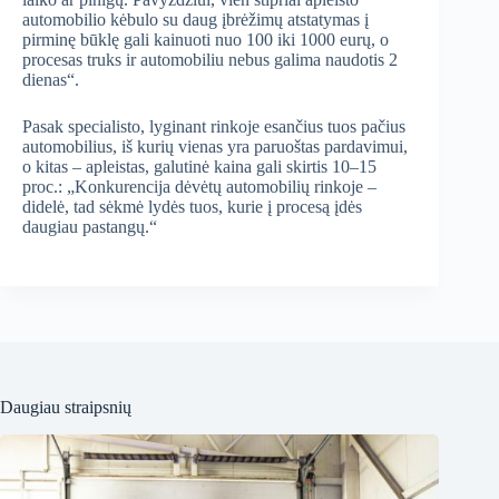
automobilio kėbulo su daug įbrėžimų atstatymas į
pirminę būklę gali kainuoti nuo 100 iki 1000 eurų, o
procesas truks ir automobiliu nebus galima naudotis 2
dienas“.
Pasak specialisto, lyginant rinkoje esančius tuos pačius
automobilius, iš kurių vienas yra paruoštas pardavimui,
o kitas – apleistas, galutinė kaina gali skirtis 10–15
proc.: „Konkurencija dėvėtų automobilių rinkoje –
didelė, tad sėkmė lydės tuos, kurie į procesą įdės
daugiau pastangų.“
Daugiau straipsnių