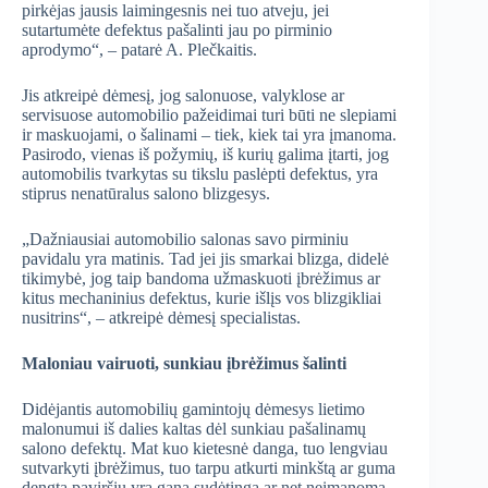
pirkėjas jausis laimingesnis nei tuo atveju, jei
sutartumėte defektus pašalinti jau po pirminio
aprodymo“, – patarė A. Plečkaitis.
Jis atkreipė dėmesį, jog salonuose, valyklose ar
servisuose automobilio pažeidimai turi būti ne slepiami
ir maskuojami, o šalinami – tiek, kiek tai yra įmanoma.
Pasirodo, vienas iš požymių, iš kurių galima įtarti, jog
automobilis tvarkytas su tikslu paslėpti defektus, yra
stiprus nenatūralus salono blizgesys.
„Dažniausiai automobilio salonas savo pirminiu
pavidalu yra matinis. Tad jei jis smarkai blizga, didelė
tikimybė, jog taip bandoma užmaskuoti įbrėžimus ar
kitus mechaninius defektus, kurie išlįs vos blizgikliai
nusitrins“, – atkreipė dėmesį specialistas.
Maloniau vairuoti, sunkiau įbrėžimus šalinti
Didėjantis automobilių gamintojų dėmesys lietimo
malonumui iš dalies kaltas dėl sunkiau pašalinamų
salono defektų. Mat kuo kietesnė danga, tuo lengviau
sutvarkyti įbrėžimus, tuo tarpu atkurti minkštą ar guma
dengtą paviršių yra gana sudėtinga ar net neįmanoma.