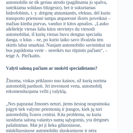
automobilis ne tik geriau atrodo (pagilinama jo spalva,
suteikiama solidaus blizgesio), bet ir sukuriamas
hidrofobinis, t. y. drėgmę atstumiantis, efektas, dėl kurio
transporto priemonė tampa atsparesnė išorės poveikiui –
mažiau kimba purvas, vanduo ir kitos apnašos. „Lauko
aikštelėje vienas šalia kitos stovintys du vienodi
automobiliai, iš kurių vienas buvo dengtas specialia
danga, o kitas – ne, po kurio laiko savo išvaizda ims
skirtis labai smarkiai. Naujam automobilio savininkui tai
bus papildoma vertė – nereikės tuo rūpintis pačiam“, –
teigė A. Plečkaitis.
Valyti saloną pačiam ar mokėti specialistams?
Žinoma, viskas priklauso nuo kainos, už kurią norima
automobilį parduoti. Jei investuoti verta, automobilį
rekomenduojama vežti į valyklą.
„Nes paprastai žmonės neturi, jiems tiesiog neapsimoka
įsigyti tiek valymo priemonių ir įrangos, kiek jų turi
automobilių švaros centrai. Kita problema, su kuria
susiduria saloną valantys namų sąlygomis, yra drėgmės
pašalinimas. Mat jei ji lieka giliuosiuose,
minkštuosiuose automobilio sluoksniuose ir nėra