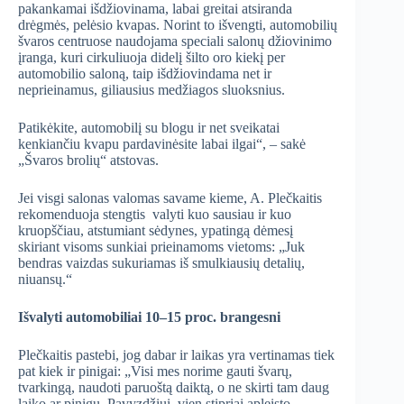
pakankamai išdžiovinama, labai greitai atsiranda
drėgmės, pelėsio kvapas. Norint to išvengti, automobilių
švaros centruose naudojama speciali salonų džiovinimo
įranga, kuri cirkuliuoja didelį šilto oro kiekį per
automobilio saloną, taip išdžiovindama net ir
neprieinamus, giliausius medžiagos sluoksnius.
Patikėkite, automobilį su blogu ir net sveikatai
kenkiančiu kvapu pardavinėsite labai ilgai“, – sakė
„Švaros brolių“ atstovas.
Jei visgi salonas valomas savame kieme, A. Plečkaitis
rekomenduoja stengtis valyti kuo sausiau ir kuo
kruopščiau, atstumiant sėdynes, ypatingą dėmesį
skiriant visoms sunkiai prieinamoms vietoms: „Juk
bendras vaizdas sukuriamas iš smulkiausių detalių,
niuansų.“
Išvalyti automobiliai 10–15 proc. brangesni
Plečkaitis pastebi, jog dabar ir laikas yra vertinamas tiek
pat kiek ir pinigai: „Visi mes norime gauti švarų,
tvarkingą, naudoti paruoštą daiktą, o ne skirti tam daug
laiko ar pinigų. Pavyzdžiui, vien stipriai apleisto