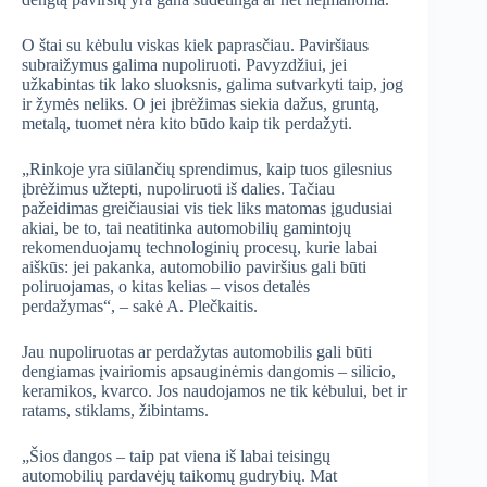
O štai su kėbulu viskas kiek paprasčiau. Paviršiaus
subraižymus galima nupoliruoti. Pavyzdžiui, jei
užkabintas tik lako sluoksnis, galima sutvarkyti taip, jog
ir žymės neliks. O jei įbrėžimas siekia dažus, gruntą,
metalą, tuomet nėra kito būdo kaip tik perdažyti.
„Rinkoje yra siūlančių sprendimus, kaip tuos gilesnius
įbrėžimus užtepti, nupoliruoti iš dalies. Tačiau
pažeidimas greičiausiai vis tiek liks matomas įgudusiai
akiai, be to, tai neatitinka automobilių gamintojų
rekomenduojamų technologinių procesų, kurie labai
aiškūs: jei pakanka, automobilio paviršius gali būti
poliruojamas, o kitas kelias – visos detalės
perdažymas“, – sakė A. Plečkaitis.
Jau nupoliruotas ar perdažytas automobilis gali būti
dengiamas įvairiomis apsauginėmis dangomis – silicio,
keramikos, kvarco. Jos naudojamos ne tik kėbului, bet ir
ratams, stiklams, žibintams.
„Šios dangos – taip pat viena iš labai teisingų
automobilių pardavėjų taikomų gudrybių. Mat