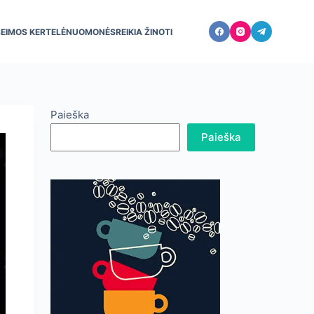
ŠEIMOS KERTELĖ
NUOMONĖS
REIKIA ŽINOTI
Paieška
Paieška