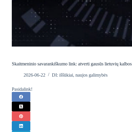
Skaitmeninio savarankiškumo link: atverti gausūs lietuvių kalbos i
2026-06-22
DI: iššūkiai, naujos galimybės
Pasidalink!