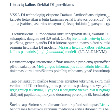
Lietuvių kalbos ištekliai DI poreikiams
VSSA DI technologijų eksperto Dariaus Amilevičiaus teigimu, „nac
kalbėtų lietuviškai ir būtų kuriamas pagal Lietuvos poreikius“. Ši
apima įvairios paskirties tekstynus (tekstų rinkinius), garsynus (g
Lietuviškiems DI modeliams kurti ir papildyti daugiakalbius DI 
sukauptas, daugiau nei 3,9 mlrd. žodžių
Bendrasis lietuvių kalbo
paieškos, generuojančio DI ir kitiems sprendimams plėtoti sute
pirmųjų lietuviškų DI modelių:
Mažasis lietuvių kalbos vektoriz
kalbos pamatinis (angl.
foundation
) modelis
(LT-AI-DLKVM).
Dezinformacijos internetinėje žiniasklaidoje problemą sprendžian
plėtoti sukauptas
Melagingos informacijos automatinio identifik
tinkamas kurti lietuviškiems pokalbių robotams, ypač konsultuoja
Taip pat sukaupti plačios tematinės aprėpties tekstynai, skirti m
vertimu bei DI technologijomis paremtoms paslaugoms vystyti.
D
lygiagretieji tekstynai
,
Gynybos ir saugumo vienkalbiai ir lygiagre
didėjantį papildomų mokymo duomenų poreikį ne tik bendrojoje, b
Šnekos atpažinimo sprendimams kurti ir plėtoti sukauptas
Lietuv
bendresnės tematikos garsynus medicinos srities duomenimis bei