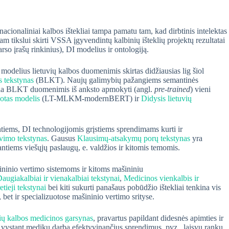
ionaliniai kalbos ištekliai tampa pamatu tam, kad dirbtinis intelektas
am tikslui skirti VSSA įgyvendintų kalbinių išteklių projektų rezultatai
arso įrašų rinkinius), DI modelius ir ontologiją.
modelius lietuvių kalbos duomenimis skirtas didžiausias lig šiol
s tekstynas
(BLKT). Naujų galimybių pažangiems semantinės
ikia BLKT duomenimis iš anksto apmokyti (angl.
pre-trained
) vieni
uotas modelis
(LT-MLKM-modernBERT) ir
Didysis lietuvių
tiems, DI technologijomis grįstiems sprendimams kurti ir
avimo tekstynas
. Gausus
Klausimų-atsakymų porų tekstynas
yra
ntiems viešųjų paslaugų, e. valdžios ir kitomis temomis.
ašininio vertimo sistemoms ir kitoms mašininiu
augiakalbiai ir vienakalbiai tekstynai
,
Medicinos vienkalbis ir
tieji tekstynai
bei kiti sukurti panašaus pobūdžio ištekliai tenkina vis
et ir specializuotose mašininio vertimo srityse.
ių kalbos medicinos garsynas
, pravartus papildant didesnės apimties ir
 vystant medikų darbą efektyvinančius sprendimus, pvz., laisvų rankų