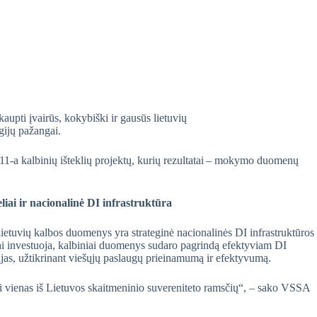
kaupti įvairūs, kokybiški ir gausūs lietuvių
ogijų pažangai.
1-a kalbinių išteklių projektų, kurių rezultatai – mokymo duomenų
iai ir nacionalinė DI infrastruktūra
ietuvių kalbos duomenys yra strateginė nacionalinės DI infrastruktūros
iai investuoja, kalbiniai duomenys sudaro pagrindą efektyviam DI
cijas, užtikrinant viešųjų paslaugų prieinamumą ir efektyvumą.
ai vienas iš Lietuvos skaitmeninio suvereniteto ramsčių“, – sako VSSA