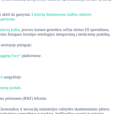
 skirti du garsynai:
Lietuvių šnekamosios kalbos sintezės
 garsynas
.
etuvių kalba
, pravers kuriant genetikos sričiai skirtus DI sprendimus,
gerins žmogaus fenotipo ontologijos integravimą į medicininę praktiką.
 atvirojoje prieigoje:
ugging Face“
platformose.
it
saugykloje.
omenų portale
.
imo priemonės (RRF) lėšomis.
konomikos ir inovacijų ministerijos valstybės skaitmeninimo plėtros
oginius sprendimus ir įrankius, leidžiančius saugiai ir patogiai