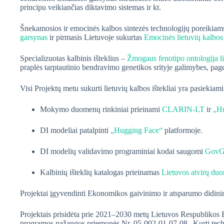
principu veikiančias diktavimo sistemas ir kt.
Šnekamosios ir emocinės kalbos sintezės technologijų poreikiams
garsynas
ir pirmasis Lietuvoje sukurtas
Emocinės lietuvių kalbos
Specializuotas kalbinis išteklius –
Žmogaus fenotipo ontologija li
praplės tarptautinio bendravimo genetikos srityje galimybes, pa
Visi Projektų metu sukurti lietuvių kalbos ištekliai yra pasiekiami
Mokymo duomenų rinkiniai prieinami
CLARIN-LT
ir
„H
DI modeliai patalpinti
„Hugging Face“
platformoje.
DI modelių validavimo programiniai kodai saugomi
GovG
Kalbinių išteklių katalogas prieinamas
Lietuvos atvirų du
Projektai įgyvendinti Ekonomikos gaivinimo ir atsparumo didin
Projektais prisidėta prie 2021–2030 metų Lietuvos Respublikos E
programos pažangos priemonės Nr. 05-002-01-07-08 „Kurti technol