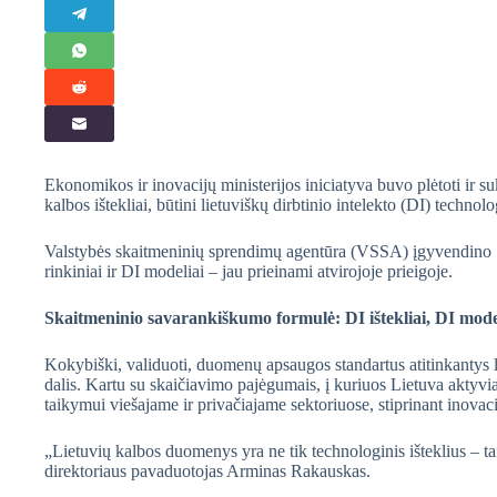
Ekonomikos ir inovacijų ministerijos iniciatyva buvo plėtoti ir su
kalbos ištekliai, būtini lietuviškų dirbtinio intelekto (DI) technol
Valstybės skaitmeninių sprendimų agentūra (VSSA) įgyvendino 1
rinkiniai ir DI modeliai – jau prieinami atvirojoje prieigoje.
Skaitmeninio savarankiškumo formulė: DI ištekliai, DI model
Kokybiški, validuoti, duomenų apsaugos standartus atitinkantys l
dalis. Kartu su skaičiavimo pajėgumais, į kuriuos Lietuva aktyv
taikymui viešajame ir privačiajame sektoriuose, stiprinant inova
„Lietuvių kalbos duomenys yra ne tik technologinis išteklius – t
direktoriaus pavaduotojas Arminas Rakauskas.