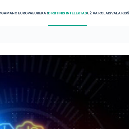
YGA
MANO EUROPA
EUREKA !
DIRBTINIS INTELEKTAS
UŽ VAIRO
LAISVALAIKIS