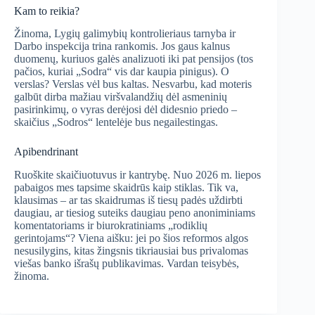
Kam to reikia?
Žinoma, Lygių galimybių kontrolieriaus tarnyba ir
Darbo inspekcija trina rankomis. Jos gaus kalnus
duomenų, kuriuos galės analizuoti iki pat pensijos (tos
pačios, kuriai „Sodra“ vis dar kaupia pinigus). O
verslas? Verslas vėl bus kaltas. Nesvarbu, kad moteris
galbūt dirba mažiau viršvalandžių dėl asmeninių
pasirinkimų, o vyras derėjosi dėl didesnio priedo –
skaičius „Sodros“ lentelėje bus negailestingas.
Apibendrinant
Ruoškite skaičiuotuvus ir kantrybę. Nuo 2026 m. liepos
pabaigos mes tapsime skaidrūs kaip stiklas. Tik va,
klausimas – ar tas skaidrumas iš tiesų padės uždirbti
daugiau, ar tiesiog suteiks daugiau peno anoniminiams
komentatoriams ir biurokratiniams „rodiklių
gerintojams“? Viena aišku: jei po šios reformos algos
nesusilygins, kitas žingsnis tikriausiai bus privalomas
viešas banko išrašų publikavimas. Vardan teisybės,
žinoma.