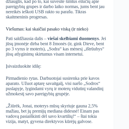
džiaugtis, kad po to, kai suvesite šimtus eilučių apie
pareigybių grupes ir darbo laiko normas, jums bent jau
nereikės ieškoti USB rakto su parašu. Tikras
skaitmeninis progresas.
Viešumas: kai skaičiai pasako viską (ir nieko)
Pati saldžiausia dalis –
viešai skelbiami duomenys
. Jei
jūsų įmonėje dirba bent 8 žmonės (ir, gink Dieve, bent
po 3 vyrus ir moteris), „Sodra“ kas mėnesį „ištrūubys“
jūsų atlyginimų skirtumus visam internetui.
Įsivaizduokite idilę:
Pirmadienio rytas. Darbuotojai susirenka prie kavos
aparato. Užuot aptarę savaitgalį, visi naršo „Sodros“
puslapyje, lygindami vyrų ir moterų vidutinį valandinį
užmokestį savo pareigybių grupėje.
„Žiūrėk, Jonai, moterys mūsų skyriuje gauna 2,5%
mažiau, bet jų premijų mediana didesnė! Einam pas
vadovą pasiaiškinti dėl savo kvartilių!“ – štai tokia
vizija, matyt, gyvena direktyvos kūrėjų galvose.