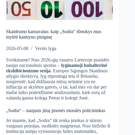
Skaidrumo karnavalas: kaip „Sodra“ išmokys mus
mylėti kaimyno piniginę
2026-05-08
Verslo lyga
Sveikiname! Nuo 2026-ųjų vasaros Lietuvoje prasidės
naujas nacionalinis sportas –
lyginamoji buhalterinė
ekshibicionizmo sesija
. Europos Sąjungos Skaidraus
atlygio direktyva, lyg rūpestinga teta iš Briuselio,
nusprendė, kad didžiausia mūsų nelaimė yra ne
infliacija ar skylėtos gatvės, o tai, kad mes vis dar per
mažai laiko praleidžiame analizuodami, kiek eurų už
valandą gauna kolega Petras ir kolegė Jonė.
„Sodra“ – naujasis jūsų įmonės moralės policininkas
Jei manėte, kad „Sodra“ tik renka įmokas ir skirsto
varganas pensijas, ruoškitės staigmenai. Nuo birželio ši
institucija tampa vyriausiuoju šalies matematiku,