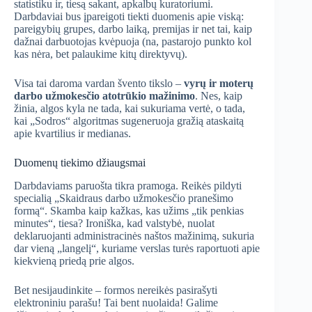
statistiku ir, tiesą sakant, apkalbų kuratoriumi.
Darbdaviai bus įpareigoti tiekti duomenis apie viską:
pareigybių grupes, darbo laiką, premijas ir net tai, kaip
dažnai darbuotojas kvėpuoja (na, pastarojo punkto kol
kas nėra, bet palaukime kitų direktyvų).
Visa tai daroma vardan švento tikslo –
vyrų ir moterų
darbo užmokesčio atotrūkio mažinimo
. Nes, kaip
žinia, algos kyla ne tada, kai sukuriama vertė, o tada,
kai „Sodros“ algoritmas sugeneruoja gražią ataskaitą
apie kvartilius ir medianas.
Duomenų tiekimo džiaugsmai
Darbdaviams paruošta tikra pramoga. Reikės pildyti
specialią „Skaidraus darbo užmokesčio pranešimo
formą“. Skamba kaip kažkas, kas užims „tik penkias
minutes“, tiesa? Ironiška, kad valstybė, nuolat
deklaruojanti administracinės naštos mažinimą, sukuria
dar vieną „langelį“, kuriame verslas turės raportuoti apie
kiekvieną priedą prie algos.
Bet nesijaudinkite – formos nereikės pasirašyti
elektroniniu parašu! Tai bent nuolaida! Galime