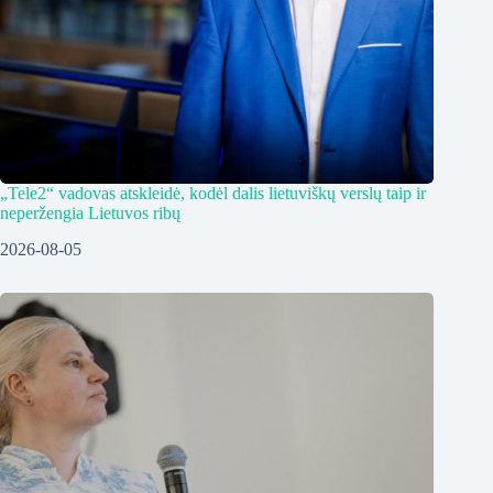
„Tele2“ vadovas atskleidė, kodėl dalis lietuviškų verslų taip ir
neperžengia Lietuvos ribų
2026-08-05