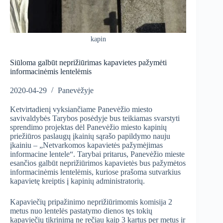
kapin
Siūloma galbūt neprižiūrimas kapavietes pažymėti
informacinėmis lentelėmis
2020-04-29
Panevėžyje
Ketvirtadienį vyksiančiame Panevėžio miesto
savivaldybės Tarybos posėdyje bus teikiamas svarstyti
sprendimo projektas dėl Panevėžio miesto kapinių
priežiūros paslaugų įkainių sąrašo papildymo nauju
įkainiu – „Netvarkomos kapavietės pažymėjimas
informacine lentele“. Tarybai pritarus, Panevėžio mieste
esančios galbūt neprižiūrimos kapavietės bus pažymėtos
informacinėmis lentelėmis, kuriose prašoma sutvarkius
kapavietę kreiptis į kapinių administratorių.
Kapaviečių pripažinimo neprižiūrimomis komisija 2
metus nuo lentelės pastatymo dienos tęs tokių
kapaviečių tikrinimą ne rečiau kaip 3 kartus per metus ir