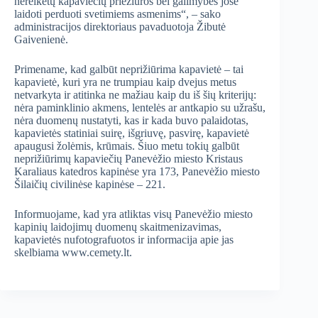
nereikėtų kapaviečių priežiūros bei galimybės jose
laidoti perduoti svetimiems asmenims“, – sako
administracijos direktoriaus pavaduotoja Žibutė
Gaivenienė.
Primename, kad galbūt neprižiūrima kapavietė – tai
kapavietė, kuri yra ne trumpiau kaip dvejus metus
netvarkyta ir atitinka ne mažiau kaip du iš šių kriterijų:
nėra paminklinio akmens, lentelės ar antkapio su užrašu,
nėra duomenų nustatyti, kas ir kada buvo palaidotas,
kapavietės statiniai suirę, išgriuvę, pasvirę, kapavietė
apaugusi žolėmis, krūmais. Šiuo metu tokių galbūt
neprižiūrimų kapaviečių Panevėžio miesto Kristaus
Karaliaus katedros kapinėse yra 173, Panevėžio miesto
Šilaičių civilinėse kapinėse – 221.
Informuojame, kad yra atliktas visų Panevėžio miesto
kapinių laidojimų duomenų skaitmenizavimas,
kapavietės nufotografuotos ir informacija apie jas
skelbiama www.cemety.lt.