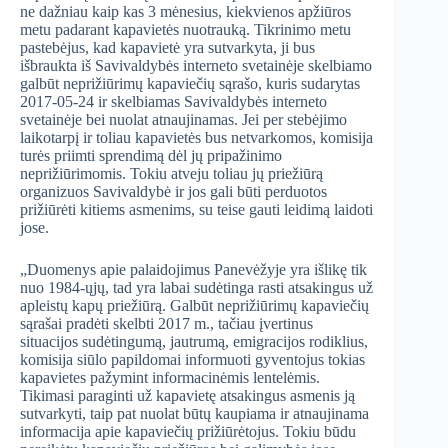
ne dažniau kaip kas 3 mėnesius, kiekvienos apžiūros
metu padarant kapavietės nuotrauką. Tikrinimo metu
pastebėjus, kad kapavietė yra sutvarkyta, ji bus
išbraukta iš Savivaldybės interneto svetainėje skelbiamo
galbūt neprižiūrimų kapaviečių sąrašo, kuris sudarytas
2017-05-24 ir skelbiamas Savivaldybės interneto
svetainėje bei nuolat atnaujinamas. Jei per stebėjimo
laikotarpį ir toliau kapavietės bus netvarkomos, komisija
turės priimti sprendimą dėl jų pripažinimo
neprižiūrimomis. Tokiu atveju toliau jų priežiūrą
organizuos Savivaldybė ir jos gali būti perduotos
prižiūrėti kitiems asmenims, su teise gauti leidimą laidoti
jose.
„Duomenys apie palaidojimus Panevėžyje yra išlikę tik
nuo 1984-ųjų, tad yra labai sudėtinga rasti atsakingus už
apleistų kapų priežiūrą. Galbūt neprižiūrimų kapaviečių
sąrašai pradėti skelbti 2017 m., tačiau įvertinus
situacijos sudėtingumą, jautrumą, emigracijos rodiklius,
komisija siūlo papildomai informuoti gyventojus tokias
kapavietes pažymint informacinėmis lentelėmis.
Tikimasi paraginti už kapavietę atsakingus asmenis ją
sutvarkyti, taip pat nuolat būtų kaupiama ir atnaujinama
informacija apie kapaviečių prižiūrėtojus. Tokiu būdu