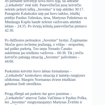
Jei pirmame ketvirtyje kova buvo lygi, tai antrame
„Lietkabelis“ ėmė tolti. Panevėžiečiai pusę ketvirčio
neleido pelnyti taškų „Juventus“ ir taip atitrūko 30:17.
Panagiotis Kalaitzakis taip pat buvo taiklus, tritaškį
pridėjo Paulius Valinskas, tiesa, Martynas Paliukėnas su
Mindaugu Kupšu bandė neleisti varžovams atitrūkti
labiau – 24:35. Po dviejų kėlinių panevėžiečiai pirmavo
42:30.
Po didžiosios pertraukos „Juventus“ byrėjo: Žygimantas
Skučas gavo techninę pražangą, o vėliau – nesportinę,
tad paliko parketą. Tuo tarpu Nenado Čanako
auklėtiniai jau triuškino varžovus – 60:38. Tik į trečio
ketvirčio pabaigą situaciją „Juventus“ pašvelnino –
44:60.
Paskutinis ketvirtis buvo labiau formalumas –
„Lietkabelis“ kontroliavo situaciją ir laimėjo rungtynes
užtikrintai. Margiris Normantas dviem tritaškiais
galutinai žudė uteniškius.
Progą išbėgti ant parketo dar gavo jaunimas –
„Lietkabelio“ atstovai Tadas Vaičiūnas ir Paulius Poška,
bei „Juventus“ rungtyniaujantys Martynas Žvirblis ir