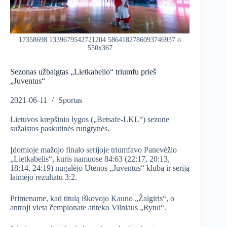
17358698 1339679542721204 5864182786093746937 o
550x367
Sezonas užbaigtas „Lietkabelio“ triumfu prieš
„Juventus“
2021-06-11
Sportas
Lietuvos krepšinio lygos („Betsafe-LKL“) sezone
sužaistos paskutinės rungtynės.
Įdomioje mažojo finalo serijoje triumfavo Panevėžio
„Lietkabelis“, kuris namuose 84:63 (22:17, 20:13,
18:14, 24:19) nugalėjo Utenos „Juventus“ klubą ir seriją
laimėjo rezultatu 3:2.
Primename, kad titulą iškovojo Kauno „Žalgiris“, o
antroji vieta čempionate atiteko Vilniaus „Rytui“.