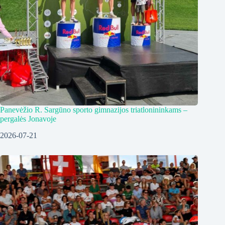
Panevėžio R. Sargūno sporto gimnazijos triatlonininkams –
pergalės Jonavoje
2026-07-21