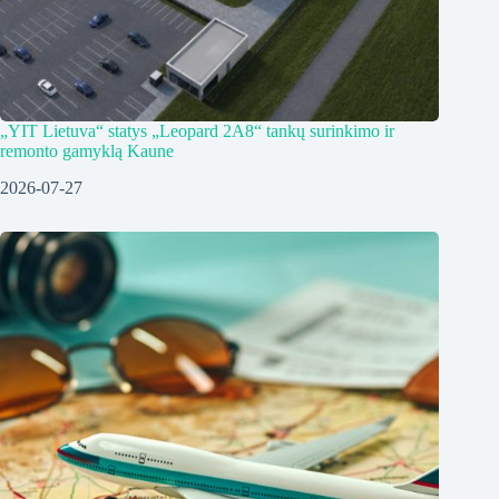
„YIT Lietuva“ statys „Leopard 2A8“ tankų surinkimo ir
remonto gamyklą Kaune
2026-07-27