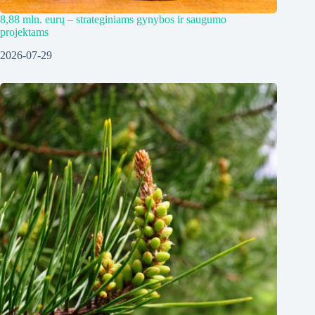
8,88 mln. eurų – strateginiams gynybos ir saugumo
projektams
2026-07-29