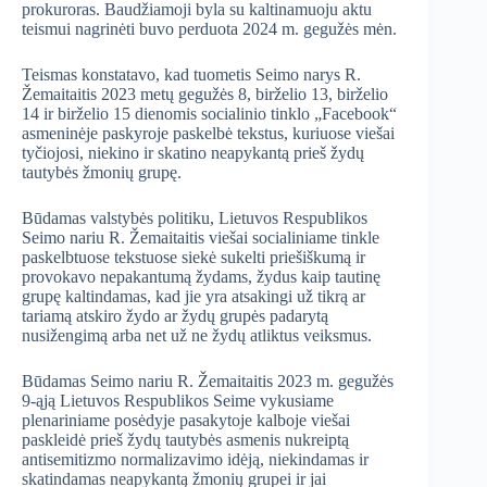
prokuroras. Baudžiamoji byla su kaltinamuoju aktu
teismui nagrinėti buvo perduota 2024 m. gegužės mėn.
Teismas konstatavo, kad tuometis Seimo narys R.
Žemaitaitis 2023 metų gegužės 8, birželio 13, birželio
14 ir birželio 15 dienomis socialinio tinklo „Facebook“
asmeninėje paskyroje paskelbė tekstus, kuriuose viešai
tyčiojosi, niekino ir skatino neapykantą prieš žydų
tautybės žmonių grupę.
Būdamas valstybės politiku, Lietuvos Respublikos
Seimo nariu R. Žemaitaitis viešai socialiniame tinkle
paskelbtuose tekstuose siekė sukelti priešiškumą ir
provokavo nepakantumą žydams, žydus kaip tautinę
grupę kaltindamas, kad jie yra atsakingi už tikrą ar
tariamą atskiro žydo ar žydų grupės padarytą
nusižengimą arba net už ne žydų atliktus veiksmus.
Būdamas Seimo nariu R. Žemaitaitis 2023 m. gegužės
9-ąją Lietuvos Respublikos Seime vykusiame
plenariniame posėdyje pasakytoje kalboje viešai
paskleidė prieš žydų tautybės asmenis nukreiptą
antisemitizmo normalizavimo idėją, niekindamas ir
skatindamas neapykantą žmonių grupei ir jai