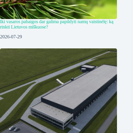
Iki vasaros pabaigos dar galima papildyti namų vaistinėlę: ką
rinkti Lietuvos miškuose?
2026-07-29