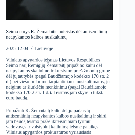
Seimo narys R. Žemaitaitis nuteistas dėl antisemitinių
neapykantos kalbos nusikaltimų
2025-12-04
Lietuvoje
Vilniaus apygardos teismas Lietuvos Respublikos
Seimo narį Remigijų Žemaitaitį pripažino kaltu dėl
neapykantos skatinimo ir kurstymo prieš žmonių grupę
dėl jų tautybės (pagal Baudžiamojo kodekso 170 str. 2
d.) bei viešu pritarimu tarptautiniams nusikaltimams, jų
neigimu ar šiurkščiu menkinimu (pagal Baudžiamojo
kodekso 170-2 str. 1 d.). Teismas jam skyrė 5 tūkst.
eurų baudą.
Pripažinti R. Žemaitaitį kaltu dėl jo padarytų
antisemitinių neapykantos kalbos nusikaltimų ir skirti
jam baudą teismo prašė ikiteisminiam tyrimui
vadovavęs ir valstybinį kaltinimą teisme palaikęs
Vilniaus apygardos prokuratūros vyriausiasis