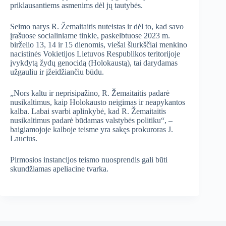
priklausantiems asmenims dėl jų tautybės.
Seimo narys R. Žemaitaitis nuteistas ir dėl to, kad savo
įrašuose socialiniame tinkle, paskelbtuose 2023 m.
birželio 13, 14 ir 15 dienomis, viešai šiurkščiai menkino
nacistinės Vokietijos Lietuvos Respublikos teritorijoje
įvykdytą žydų genocidą (Holokaustą), tai darydamas
užgauliu ir įžeidžiančiu būdu.
„Nors kaltu ir neprisipažino, R. Žemaitaitis padarė
nusikaltimus, kaip Holokausto neigimas ir neapykantos
kalba. Labai svarbi aplinkybė, kad R. Žemaitaitis
nusikaltimus padarė būdamas valstybės politiku“, –
baigiamojoje kalboje teisme yra sakęs prokuroras J.
Laucius.
Pirmosios instancijos teismo nuosprendis gali būti
skundžiamas apeliacine tvarka.