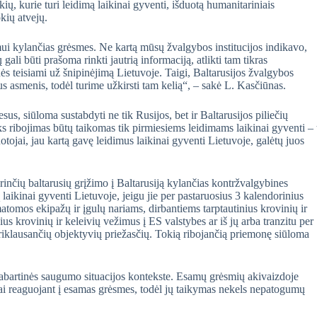
okių, kurie turi leidimą laikinai gyventi, išduotą humanitariniais
kių atvejų.
 kylančias grėsmes. Ne kartą mūsų žvalgybos institucijos indikavo,
 gali būti prašoma rinkti jautrią informaciją, atlikti tam tikras
nės teisiami už šnipinėjimą Lietuvoje. Taigi, Baltarusijos žvalgybos
us asmenis, todėl turime užkirsti tam kelią“, – sakė L. Kasčiūnas.
us, siūloma sustabdyti ne tik Rusijos, bet ir Baltarusijos piliečių
s ribojimas būtų taikomas tik pirmiesiems leidimams laikinai gyventi – 
ojai, jau kartą gavę leidimus laikinai gyventi Lietuvoje, galėtų juos
rinčių baltarusių grįžimo į Baltarusiją kylančias kontržvalgybines
 laikinai gyventi Lietuvoje, jeigu jie per pastaruosius 3 kalendorinius
atomos ekipažų ir įgulų nariams, dirbantiems tarptautinius krovinių ir
 krovinių ir keleivių vežimus į ES valstybes ar iš jų arba tranzitu per
epriklausančių objektyvių priežasčių. Tokią ribojančią priemonę siūloma
 dabartinės saugumo situacijos kontekste. Esamų grėsmių akivaizdoje
inai reaguojant į esamas grėsmes, todėl jų taikymas nekels nepatogumų