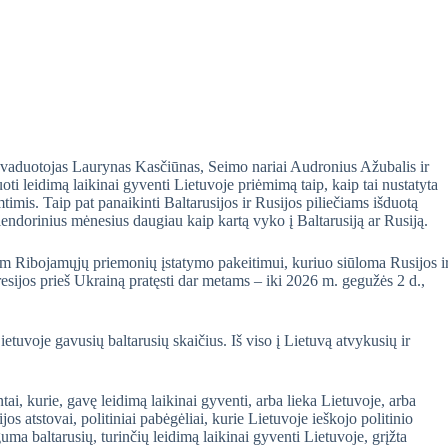
vaduotojas Laurynas Kasčiūnas, Seimo nariai Audronius Ažubalis ir
oti leidimą laikinai gyventi Lietuvoje priėmimą taip, kaip tai nustatyta
timis. Taip pat panaikinti Baltarusijos ir Rusijos piliečiams išduotą
alendorinius mėnesius daugiau kaip kartą vyko į Baltarusiją ar Rusiją.
am Ribojamųjų priemonių įstatymo pakeitimui, kuriuo siūloma Rusijos i
resijos prieš Ukrainą pratęsti dar metams – iki 2026 m. gegužės 2 d.,
etuvoje gavusių baltarusių skaičius. Iš viso į Lietuvą atvykusių ir
ai, kurie, gavę leidimą laikinai gyventi, arba lieka Lietuvoje, arba
os atstovai, politiniai pabėgėliai, kurie Lietuvoje ieškojo politinio
uma baltarusių, turinčių leidimą laikinai gyventi Lietuvoje, grįžta