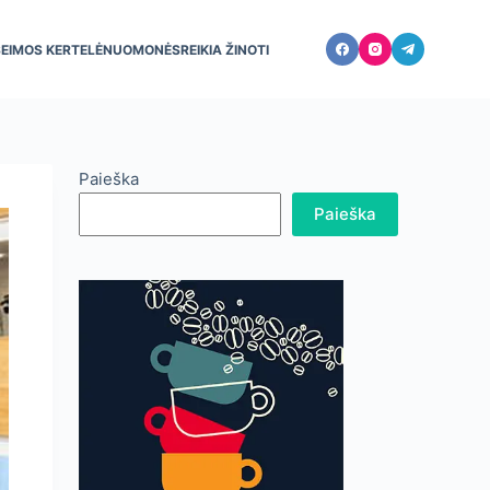
ŠEIMOS KERTELĖ
NUOMONĖS
REIKIA ŽINOTI
Paieška
Paieška