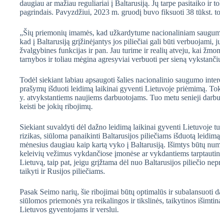
daugiau ar mažiau reguliariai į Baltarusiją. Jų tarpe pasitaiko ir t
pagrindais. Pavyzdžiui, 2023 m. gruodį buvo fiksuoti 38 tūkst. to
„Šių priemonių imamės, kad užkardytume nacionaliniam saugumui
kad į Baltarusiją grįžinėjantys jos piliečiai gali būti verbuojami, jų
žvalgybines funkcijas ir pan. Jau turime ir realių atveju, kai žmo
tarnybos ir toliau mėgina agresyviai verbuoti per sieną vykstanči
Todėl siekiant labiau apsaugoti šalies nacionalinio saugumo interes
prašymų išduoti leidimą laikinai gyventi Lietuvoje priėmimą. Tok
y. atvykstantiems naujiems darbuotojams. Tuo metu senieji darbuot
keisti be jokių ribojimų.
Siekiant suvaldyti dėl dažno leidimą laikinai gyventi Lietuvoje tu
rizikas, siūloma panaikinti Baltarusijos piliečiams išduotą leidimą
mėnesius daugiau kaip kartą vyko į Baltarusiją. Išimtys būtų num
keleivių vežimus vykdančiose įmonėse ar vykdantiems tarptautinius
Lietuvą, taip pat, jeigu grįžtama dėl nuo Baltarusijos piliečio n
taikyti ir Rusijos piliečiams.
Pasak Seimo narių, šie ribojimai būtų optimalūs ir subalansuoti
siūlomos priemonės yra reikalingos ir tikslinės, taikytinos išimt
Lietuvos gyventojams ir verslui.