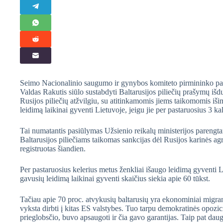
Seimo Nacionalinio saugumo ir gynybos komiteto pirmininko pa
Valdas Rakutis siūlo sustabdyti Baltarusijos piliečių prašymų išdu
Rusijos piliečių atžvilgiu, su atitinkamomis jiems taikomomis išim
leidimą laikinai gyventi Lietuvoje, jeigu jie per pastaruosius 3 k
Tai numatantis pasiūlymas Užsienio reikalų ministerijos parengt
Baltarusijos piliečiams taikomas sankcijas dėl Rusijos karinės ag
registruotas šiandien.
Per pastaruosius kelerius metus ženkliai išaugo leidimą gyventi Li
gavusių leidimą laikinai gyventi skaičius siekia apie 60 tūkst.
Tačiau apie 70 proc. atvykusių baltarusių yra ekonominiai migrant
vyksta dirbti į kitas ES valstybes. Tuo tarpu demokratinės opozicij
prieglobsčio, buvo apsaugoti ir čia gavo garantijas. Taip pat daug