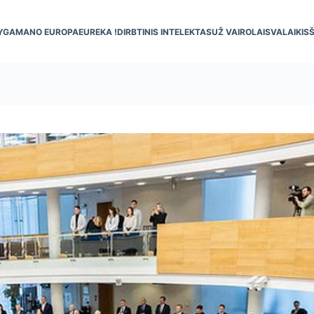
YGA
MANO EUROPA
EUREKA !
DIRBTINIS INTELEKTAS
UŽ VAIRO
LAISVALAIKIS