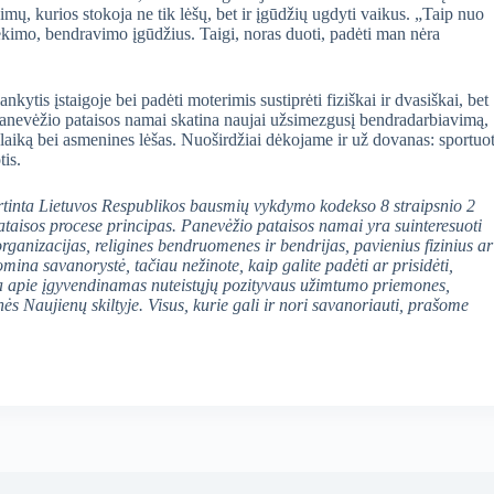
mų, kurios stokoja ne tik lėšų, bet ir įgūdžių ugdyti vaikus. „Taip nuo
kimo, bendravimo įgūdžius. Taigi, noras duoti, padėti man nėra
nkytis įstaigoje bei padėti moterimis sustiprėti fiziškai ir dvasiškai, bet
. Panevėžio pataisos namai skatina naujai užsimezgusį bendradarbiavimą,
nt laiką bei asmenines lėšas. Nuoširdžiai dėkojame ir už dovanas: sportuot
tis.
rtinta Lietuvos Respublikos bausmių vykdymo kodekso 8 straipsnio 2
ataisos procese principas. Panevėžio pataisos namai
yra suinteresuoti
organizacijas, religines bendruomenes ir bendrijas, pavienius fizinius ar
omina savanorystė, tačiau nežinote, kaip galite padėti ar prisidėti,
ja apie įgyvendinamas nuteistųjų pozityvaus užimtumo priemones,
s Naujienų skiltyje. Visus, kurie gali ir nori savanoriauti, prašome