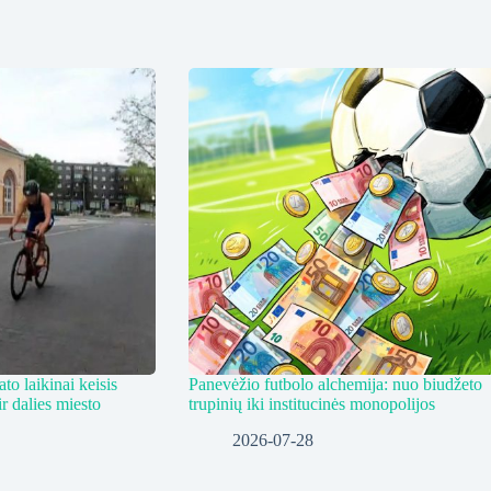
to laikinai keisis
Panevėžio futbolo alchemija: nuo biudžeto
r dalies miesto
trupinių iki institucinės monopolijos
2026-07-28