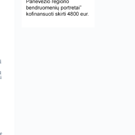
į
ų
i
me