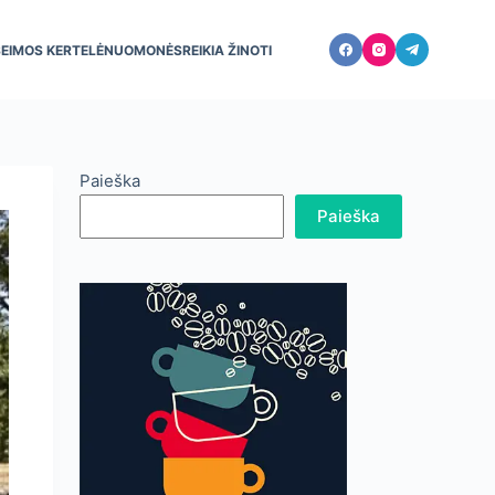
ŠEIMOS KERTELĖ
NUOMONĖS
REIKIA ŽINOTI
Paieška
Paieška