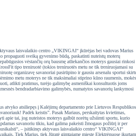
aktyvaus laisvalaikio centro „VIKINGAI“ įkūrėjas bei vadovas Marius
ko propaguoti sveiką gyvenimo būdą, paskatinti nuteistų moterų
epabūgusios vėstančių orų bausmę atliekančios moterys gausiai rinkosi 
ssFit tipo treniruotė (tokios treniruotės metu ne tik treniruojamasi su
eniruotę organizavę savanoriai pasirūpino ir gausiu arsenalu sportui skirt
siėmimo metu moterys ne tik maksimaliai stiprino kūno raumenis, mokės
puoti, atlikti pratimus, turėjo galimybę asmeniškai konsultuotis joms
olimesnės bendradarbiavimo galimybės, numatytos savanorių lankymosi
us atvyko atsiliepęs į Kalėjimų departamento prie Lietuvos Respublikos
avanoriauk! Padėk keistis”. Pasak Mariaus, perskaitytas kvietimas,
yti apie tai, jog nuteistos moterys galbūt norėtų užsiimti sportu, kurio
apdamas savanoriu tikiu, kad galima pakeisti žmogaus požiūrį ir per
sikalsti“, – įsitikinęs aktyvaus laisvalaikio centro“ VIKINGAI“
u vaikais. Tiek Marius, tiek Jūratė gimtajame mieste Elektrėnuose įkurta