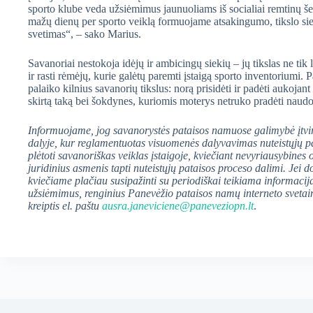
sporto klube veda užsiėmimus jaunuoliams iš socialiai remtinų šei
mažų dienų per sporto veiklą formuojame atsakingumo, tikslo sie
svetimas“, – sako Marius.
Savanoriai nestokoja idėjų ir ambicingų siekių – jų tikslas ne tik la
ir rasti rėmėjų, kurie galėtų paremti įstaigą sporto inventoriumi
palaiko kilnius savanorių tikslus: norą prisidėti ir padėti aukoja
skirtą taką bei šokdynes, kuriomis moterys netruko pradėti naudo
Informuojame, jog savanorystės pataisos namuose galimybė įtvi
dalyje, kur reglamentuotas visuomenės dalyvavimas nuteistųjų p
plėtoti savanoriškas veiklas įstaigoje, kviečiant nevyriausybines 
juridinius asmenis tapti nuteistųjų pataisos proceso dalimi. Jei d
kviečiame plačiau susipažinti su periodiškai teikiama informaci
užsiėmimus, renginius Panevėžio pataisos namų interneto svetainė
kreiptis el. paštu
ausra.janeviciene@paneveziopn.lt
.