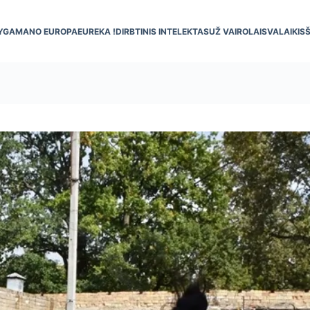
YGA
MANO EUROPA
EUREKA !
DIRBTINIS INTELEKTAS
UŽ VAIRO
LAISVALAIKIS