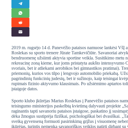
2019 m. rugsėjo 14 d. Panevėžio pataisos namuose lankėsi VšĮ 
Roslekas su sporto trenere Jūrate Tamkevičiūte. Savanoriai atvy
bendruomenę užsiimti aktyvia sportine veikla. Susitikimo metu n
rekreacinę zoną kieme, kur joms pristatyta aukšto intensyvumo Cro
svoriais, bet ir atliekami aerobikos bei gimnastikos pratimai). Tr
priemonių, kurios vos tilpo į lengvojo automobilio priekabą. Už
pagrindinių funkcinių judesių, bet ir sužinojo, kaip teisingai kvė
rupimais fizinio aktyvumo klausimais. Po užsiėmimo aptartos t
įstaigoje datos.
Sporto klubo įkūrėjas Marius Roslekas į Panevėžio pataisos nam
teisingumo ministerijos paskelbtą kvietimą dalyvauti projekte „S
raginantis tapti savanoriu pataisos įstaigose, paskatino jį susimąst
dėka žmogus sustiprėja fiziškai, psichologiškai bei dvasiškai. „T
sveiką gyvenseną formuoti pasirinkimą grįžus į visuomenę nebenu
įkūrėjas, turintis nemenką savanoriškos veiklos patirtį dirbant s