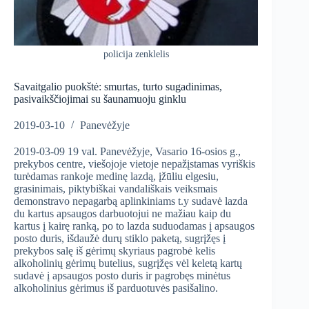
policija zenklelis
Savaitgalio puokštė: smurtas, turto sugadinimas,
pasivaikščiojimai su šaunamuoju ginklu
2019-03-10
Panevėžyje
2019-03-09 19 val. Panevėžyje, Vasario 16-osios g.,
prekybos centre, viešojoje vietoje nepažįstamas vyriškis
turėdamas rankoje medinę lazdą, įžūliu elgesiu,
grasinimais, piktybiškai vandališkais veiksmais
demonstravo nepagarbą aplinkiniams t.y sudavė lazda
du kartus apsaugos darbuotojui ne mažiau kaip du
kartus į kairę ranką, po to lazda suduodamas į apsaugos
posto duris, išdaužė durų stiklo paketą, sugrįžęs į
prekybos salę iš gėrimų skyriaus pagrobė kelis
alkoholinių gėrimų butelius, sugrįžęs vėl keletą kartų
sudavė į apsaugos posto duris ir pagrobęs minėtus
alkoholinius gėrimus iš parduotuvės pasišalino.