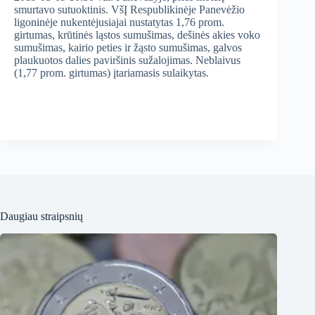
smurtavo sutuoktinis. VšĮ Respublikinėje Panevėžio
ligoninėje nukentėjusiajai nustatytas 1,76 prom.
girtumas, krūtinės ląstos sumušimas, dešinės akies voko
sumušimas, kairio peties ir žąsto sumušimas, galvos
plaukuotos dalies paviršinis sužalojimas. Neblaivus
(1,77 prom. girtumas) įtariamasis sulaikytas.
Daugiau straipsnių