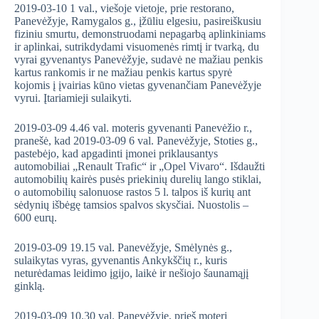
2019-03-10 1 val., viešoje vietoje, prie restorano,
Panevėžyje, Ramygalos g., įžūliu elgesiu, pasireiškusiu
fiziniu smurtu, demonstruodami nepagarbą aplinkiniams
ir aplinkai, sutrikdydami visuomenės rimtį ir tvarką, du
vyrai gyvenantys Panevėžyje, sudavė ne mažiau penkis
kartus rankomis ir ne mažiau penkis kartus spyrė
kojomis į įvairias kūno vietas gyvenančiam Panevėžyje
vyrui. Įtariamieji sulaikyti.
2019-03-09 4.46 val. moteris gyvenanti Panevėžio r.,
pranešė, kad 2019-03-09 6 val. Panevėžyje, Stoties g.,
pastebėjo, kad apgadinti įmonei priklausantys
automobiliai „Renault Trafic“ ir „Opel Vivaro“. Išdaužti
automobilių kairės pusės priekinių durelių lango stiklai,
o automobilių salonuose rastos 5 l. talpos iš kurių ant
sėdynių išbėgę tamsios spalvos skysčiai. Nuostolis –
600 eurų.
2019-03-09 19.15 val. Panevėžyje, Smėlynės g.,
sulaikytas vyras, gyvenantis Ankykščių r., kuris
neturėdamas leidimo įgijo, laikė ir nešiojo šaunamąjį
ginklą.
2019-03-09 10.30 val. Panevėžyje, prieš moterį