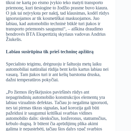
tikrai ne kartą po eismo įvykio teko matyti transporto
priemonę, kuri tiesiogine to žodžio prasme buvo kiaura.
O juk tai neįvyksta per naktį, tad klausimas, kodėl rūdys
ignoruojamos ar tik kosmetiškai maskuojamos. Juo
labiau, kad automobilio techninė būklė turi įtakos ir
transporto priemonės saugumui“, – aiškina draudimo
bendrovės BTA Ekspertizių skyriaus vadovas Andrius
Žiukelis.
Labiau susirūpina tik prieš techninę apžiūrą
Specialisto teigimu, drėgnuoju ir šaltuoju metų laiku
automobiliai natūraliai rūdija bent kelis kartus labiau nei
vasarą. Tam įtakos turi ir ant kelių barstoma druska,
dažni temperatūros pokyčiai.
„Po žiemos išryškėjusios paviršinės rūdys ant
nepagrindinių automobilio konstrukcijos elementų yra
labiau vizualinis defektas. Tačiau jo negalima ignoruoti,
nes tai pirmas tikras signalas, kad korozija gali būti
pažeidusi ir saugumui kritiškai svarbias vidines
automobilio dalis: slenksčius, lonžeronus, statramsčius,
kėbulo dugną. Ir būtent čia aprūdijimų plika akimi
galima ir nepastebėti, tačiau šios dalys ypač svarbios