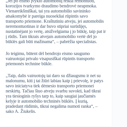
„Jei po eismo įvykio automobilį reikia remontuoti,
korozijos tvarkymo draudimo bendrovė neapmoka.
Vienareikšmiškai, tai yra automobilio savininko
atsakomybė ir pareiga nuosekliai rūpintis savo
transporto priemone. Kraštutiniu atveju, jei automobilis
neremontuotinas ir dar buvo stipriai surūdijęs,
nustatinėjant jo vertę, atsižvelgiama į jo būklę, taip pat ir
į rūdis. Tam tikrais atvejais automobilio vertė dėl jo
būklės gali būti mažinama“, – pabrėžia specialistas.
Jo teigimu, būtent dėl bendrojo eismo saugumo
vairuotojai privalo visapusiškai rūpintis transporto
priemonės technine būkle.
„Taip, dalis vairuotojų tai daro su džiaugsmu ir net su
malonumu, kiti į tai žiūri labiau kaip į prievolę, ir patys
savo iniciatyva tiek dėmesio transporto priemonei
neskirtų. Tačiau šiuo atveju svarbu suvokti, kad tikrai
yra tiesioginis ryšys tarp to, kaip saugiai jaučiamės
kelyje ir automobilio techninės būklės. Į kurią,
pradedant rūdimis, tikrai negalima numoti ranka“, –
sako A. Žiukelis.