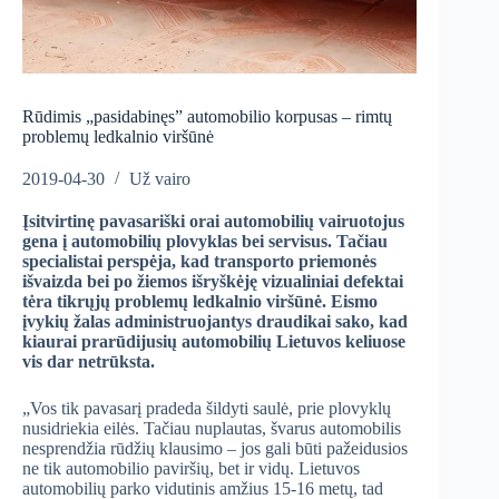
Rūdimis „pasidabinęs” automobilio korpusas – rimtų
problemų ledkalnio viršūnė
2019-04-30
Už vairo
Įsitvirtinę pavasariški orai automobilių vairuotojus
gena į automobilių plovyklas bei servisus. Tačiau
specialistai perspėja, kad transporto priemonės
išvaizda bei po žiemos išryškėję vizualiniai defektai
tėra tikrųjų problemų ledkalnio viršūnė. Eismo
įvykių žalas administruojantys draudikai sako, kad
kiaurai prarūdijusių automobilių Lietuvos keliuose
vis dar netrūksta.
„Vos tik pavasarį pradeda šildyti saulė, prie plovyklų
nusidriekia eilės. Tačiau nuplautas, švarus automobilis
nesprendžia rūdžių klausimo – jos gali būti pažeidusios
ne tik automobilio paviršių, bet ir vidų. Lietuvos
automobilių parko vidutinis amžius 15-16 metų, tad