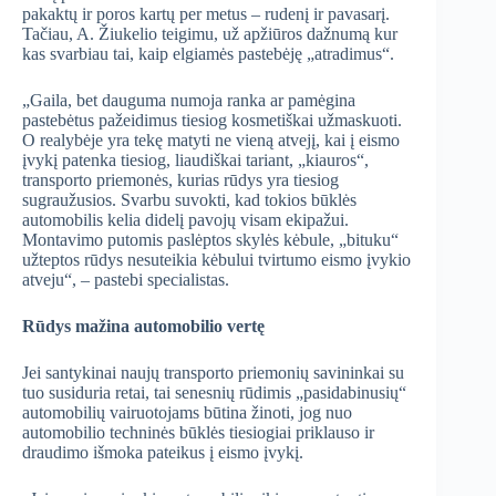
pakaktų ir poros kartų per metus – rudenį ir pavasarį.
Tačiau, A. Žiukelio teigimu, už apžiūros dažnumą kur
kas svarbiau tai, kaip elgiamės pastebėję „atradimus“.
„Gaila, bet dauguma numoja ranka ar pamėgina
pastebėtus pažeidimus tiesiog kosmetiškai užmaskuoti.
O realybėje yra tekę matyti ne vieną atvejį, kai į eismo
įvykį patenka tiesiog, liaudiškai tariant, „kiauros“,
transporto priemonės, kurias rūdys yra tiesiog
sugraužusios. Svarbu suvokti, kad tokios būklės
automobilis kelia didelį pavojų visam ekipažui.
Montavimo putomis paslėptos skylės kėbule, „bituku“
užteptos rūdys nesuteikia kėbului tvirtumo eismo įvykio
atveju“, – pastebi specialistas.
Rūdys mažina automobilio vertę
Jei santykinai naujų transporto priemonių savininkai su
tuo susiduria retai, tai senesnių rūdimis „pasidabinusių“
automobilių vairuotojams būtina žinoti, jog nuo
automobilio techninės būklės tiesiogiai priklauso ir
draudimo išmoka pateikus į eismo įvykį.