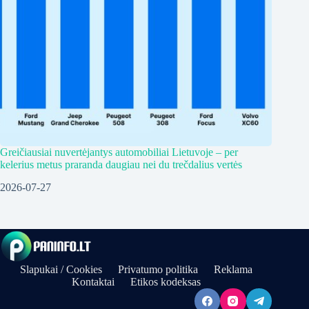
Greičiausiai nuvertėjantys automobiliai Lietuvoje – per
kelerius metus praranda daugiau nei du trečdalius vertės
2026-07-27
Slapukai / Cookies
Privatumo politika
Reklama
Kontaktai
Etikos kodeksas