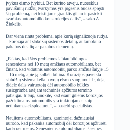
įvykus eismo įvykiui. Bet kuriuo atveju, nuoseklus
paviršinių rūdžių tvarkymas yra pigesnis būdas spręsti
šią problemą, nei leisti joms graužtis giliau ir pasiekti
svarbias automobilio konstrukcijos dalis”, – sako A.
Žiukelis.
Dar viena rimta problema, apie kurią signalizuoja rūdys,
– korozija ant stabdžių sistemos detalių, automobilio
pakabos detalių ar pakabos elementų.
„Faktas, kad šios problemos labiau būdingos
senesniems nei 10 metų amžiaus automobiliams, bet
žinant, kad vidutinis automobilių parko amžius šalyje 15
– 16 metų, apie ją kalbėti būtina. Korozijos paveikta
stabdžių sistema kelia pavojų eismo saugumui. Ir, deja,
didelė dalis vairuotojų dėl automobilio būklės
susizgrimba artėjant techninės apžiūros termino
pabaigai. Ir taip, žinokite, kad esant giliems korozijos
pažeidimams automobilis yra traktuojamas kaip
netinkamas eksploatuoti“, – pastebi specialistas.
Naujiems automobiliams, gamintojai dažniausiai
nurodo, kad pakanka automobilį dėl korozijos apžiūrėti
kartą per metus. Senesniems automobiliams iš esmės