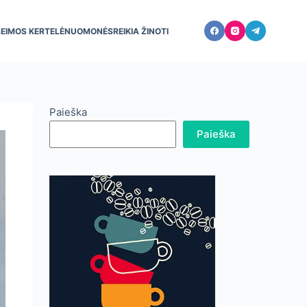
ŠEIMOS KERTELĖ
NUOMONĖS
REIKIA ŽINOTI
Paieška
Paieška