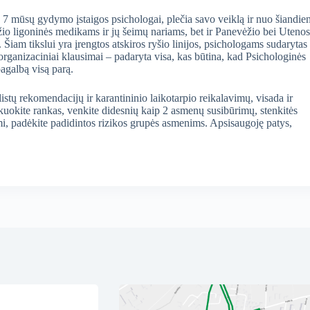
 7 mūsų gydymo įstaigos psichologai, plečia savo veiklą ir nuo šiandie
žio ligoninės medikams ir jų šeimų nariams, bet ir Panevėžio bei Utenos
iam tikslui yra įrengtos atskiros ryšio linijos, psichologams sudarytas
organizaciniai klausimai – padaryta visa, kas būtina, kad Psichologinės
pagalbą visą parą.
listų rekomendacijų ir karantininio laikotarpio reikalavimų, visada ir
ekuokite rankas, venkite didesnių kaip 2 asmenų susibūrimų, stenkitės
imi, padėkite padidintos rizikos grupės asmenims. Apsisaugoję patys,