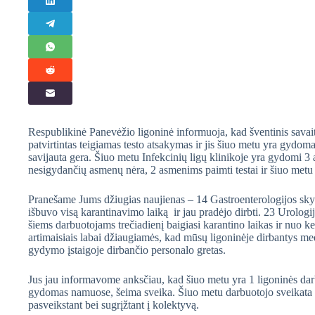
Respublikinė Panevėžio ligoninė informuoja, kad šventinis savait
patvirtintas teigiamas testo atsakymas ir jis šiuo metu yra gydoma
savijauta gera. Šiuo metu Infekcinių ligų klinikoje yra gydomi 3
nesigydančių asmenų nėra, 2 asmenims paimti testai ir šiuo metu
Pranešame Jums džiugias naujienas – 14 Gastroenterologijos skyri
išbuvo visą karantinavimo laiką ir jau pradėjo dirbti. 23 Urologij
šiems darbuotojams trečiadienį baigiasi karantino laikas ir nuo ket
artimaisiais labai džiaugiamės, kad mūsų ligoninėje dirbantys medik
gydymo įstaigoje dirbančio personalo gretas.
Jus jau informavome anksčiau, kad šiuo metu yra 1 ligoninės dar
gydomas namuose, šeima sveika. Šiuo metu darbuotojo sveikata ger
pasveikstant bei sugrįžtant į kolektyvą.