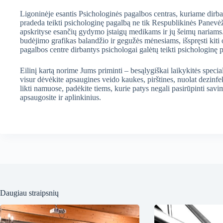
Ligoninėje esantis Psichologinės pagalbos centras, kuriame dirba
pradeda teikti psichologinę pagalbą ne tik Respublikinės Panevė
apskrityse esančių gydymo įstaigų medikams ir jų šeimų nariams. Š
budėjimo grafikas balandžio ir gegužės mėnesiams, išspręsti kiti 
pagalbos centre dirbantys psichologai galėtų teikti psichologinę 
Eilinį kartą norime Jums priminti – besąlygiškai laikykitės specia
visur dėvėkite apsaugines veido kaukes, pirštines, nuolat dezinf
likti namuose, padėkite tiems, kurie patys negali pasirūpinti sav
apsaugosite ir aplinkinius.
Daugiau straipsnių