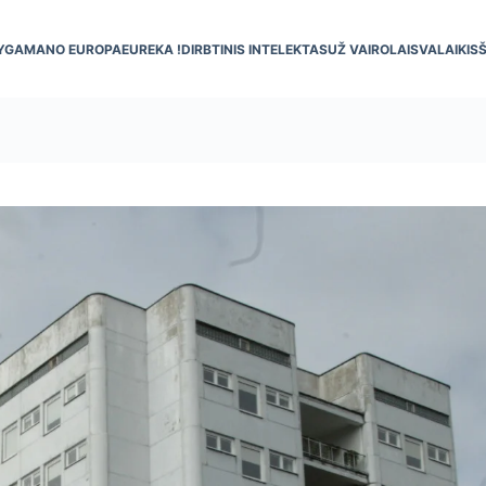
YGA
MANO EUROPA
EUREKA !
DIRBTINIS INTELEKTAS
UŽ VAIRO
LAISVALAIKIS