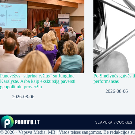
Panevėžys „stiprina ryšius“ su Jungtine
Po Smėlynės gatvės ti
Karalyste. Arba kaip ekskursiją paversti
performansas
geopolitiniu proveržiu
2026-08-06
2026-08-06
SLAPUKAI / COOKIES
© 2026 - Vapsva Media, MB | Visos teisės saugomos. Be redakcijos suti