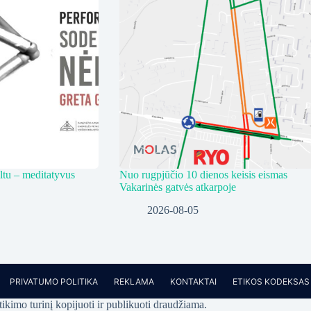
ltu – meditatyvus
Nuo rugpjūčio 10 dienos keisis eismas
Vakarinės gatvės atkarpoje
2026-08-05
PRIVATUMO POLITIKA
REKLAMA
KONTAKTAI
ETIKOS KODEKSAS
kimo turinį kopijuoti ir publikuoti draudžiama.