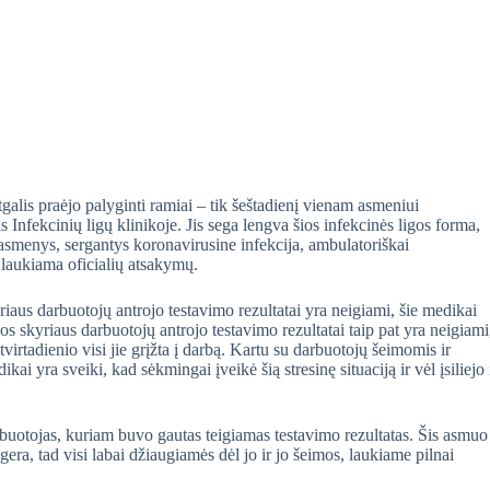
galis praėjo palyginti ramiai – tik šeštadienį vienam asmeniui
s Infekcinių ligų klinikoje. Jis sega lengva šios infekcinės ligos forma,
 asmenys, sergantys koronavirusine infekcija, ambulatoriškai
 laukiama oficialių atsakymų.
aus darbuotojų antrojo testavimo rezultatai yra neigiami, šie medikai
os skyriaus darbuotojų antrojo testavimo rezultatai taip pat yra neigiami
virtadienio visi jie grįžta į darbą. Kartu su darbuotojų šeimomis ir
ai yra sveiki, kad sėkmingai įveikė šią stresinę situaciją ir vėl įsiliejo 
buotojas, kuriam buvo gautas teigiamas testavimo rezultatas. Šis asmuo
a, tad visi labai džiaugiamės dėl jo ir jo šeimos, laukiame pilnai