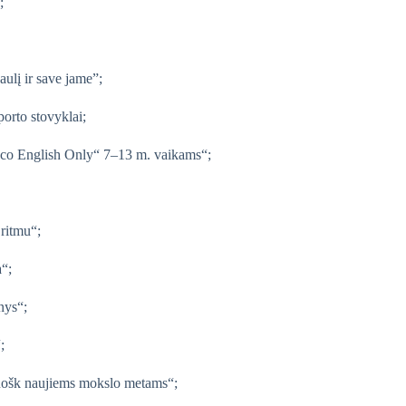
;
aulį ir save jame”;
porto stovyklai;
Eco English Only“ 7–13 m. vaikams“;
 ritmu“;
“;
nys“;
;
ruošk naujiems mokslo metams“;