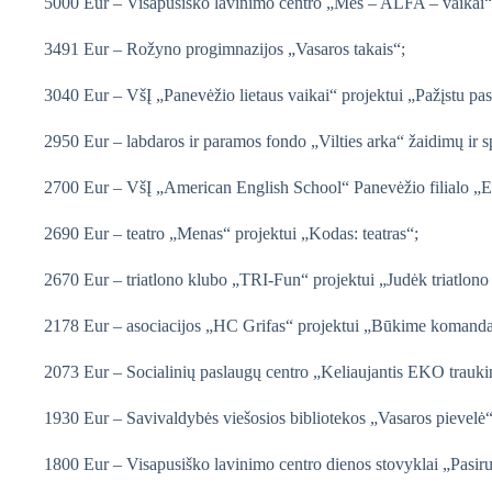
5000 Eur – Visapusiško lavinimo centro „Mes – ALFA – vaikai“
3491 Eur – Rožyno progimnazijos „Vasaros takais“;
3040 Eur – VšĮ „Panevėžio lietaus vaikai“ projektui „Pažįstu pas
2950 Eur – labdaros ir paramos fondo „Vilties arka“ žaidimų ir s
2700 Eur – VšĮ „American English School“ Panevėžio filialo „
2690 Eur – teatro „Menas“ projektui „Kodas: teatras“;
2670 Eur – triatlono klubo „TRI-Fun“ projektui „Judėk triatlono
2178 Eur – asociacijos „HC Grifas“ projektui „Būkime komanda
2073 Eur – Socialinių paslaugų centro „Keliaujantis EKO trauki
1930 Eur – Savivaldybės viešosios bibliotekos „Vasaros pievelė“
1800 Eur – Visapusiško lavinimo centro dienos stovyklai „Pasi