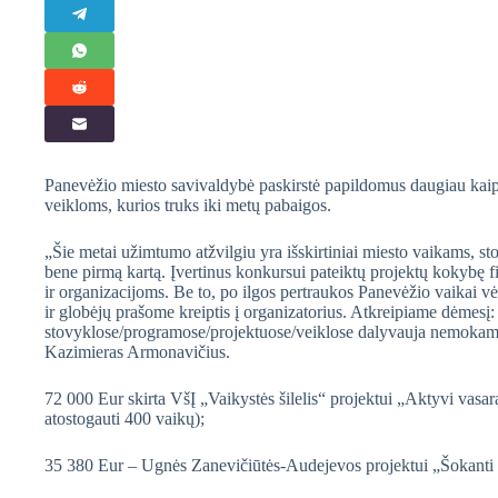
Panevėžio miesto savivaldybė paskirstė papildomus daugiau kaip
veikloms, kurios truks iki metų pabaigos.
„Šie metai užimtumo atžvilgiu yra išskirtiniai miesto vaikams, s
bene pirmą kartą. Įvertinus konkursui pateiktų projektų kokybę f
ir organizacijoms. Be to, po ilgos pertraukos Panevėžio vaikai vė
ir globėjų prašome kreiptis į organizatorius. Atkreipiame dėmesį:
stovyklose/programose/projektuose/veiklose dalyvauja nemokamai
Kazimieras Armonavičius.
72 000 Eur skirta VšĮ „Vaikystės šilelis“ projektui „Aktyvi vasa
atostogauti 400 vaikų);
35 380 Eur – Ugnės Zanevičiūtės-Audejevos projektui „Šokanti 