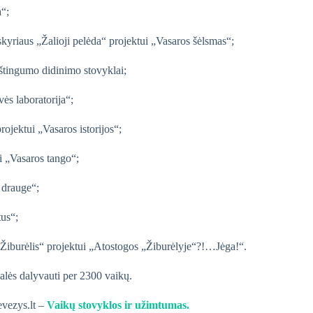
a“;
skyriaus „Žalioji pelėda“ projektui „Vasaros šėlsmas“;
štingumo didinimo stovyklai;
ės laboratorija“;
ojektui „Vasaros istorijos“;
i „Vasaros tango“;
 drauge“;
us“;
„Žiburėlis“ projektui „Atostogos „Žiburėlyje“?!…Jėga!“.
lės dalyvauti per 2300 vaikų.
evezys.lt –
Vaikų stovyklos ir užimtumas.