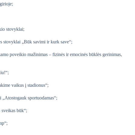
irioje;
o stovyklai;
ės stovyklai „Būk savimi ir kurk save“;
iamo poveikio mažinimas – fizinės ir emocinės būklės gerinimas,
iu!“;
kime vaikus į stadionus“;
ui „Atostogauk sportuodamas“;
 sveikas būk“;
mp“;