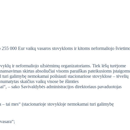
 255 000 Eur vaikų vasaros stovykloms ir kitoms neformaliojo švietim
tovyklų ir neformaliojo užsiėmimų organizatoriams. Tiek lėšų turėjome
inansavimas skirtas absoliučiai visoms paraiškas pateikusioms įstaigoms
l turi galimybę nemokamai poilsiauti stacionariose stovyklose – tėvelių
 numatytas skaičius vaikų visose be išimties
“, – sako Savivaldybės administracijos direktoriaus pavaduotojas
ra – tai mes“ (stacionarioje stovykloje nemokamai turi galimybę
vasara“;