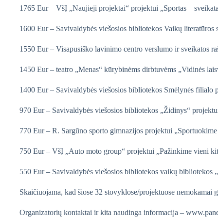
1765 Eur – VšĮ „Naujieji projektai“ projektui „Sportas – sveikat
1600 Eur – Savivaldybės viešosios bibliotekos Vaikų literatūros 
1550 Eur – Visapusiško lavinimo centro verslumo ir sveikatos ra
1450 Eur – teatro „Menas“ kūrybinėms dirbtuvėms „Vidinės laisv
1400 Eur – Savivaldybės viešosios bibliotekos Smėlynės filialo pr
970 Eur – Savivaldybės viešosios bibliotekos „Židinys“ projektu
770 Eur – R. Sargūno sporto gimnazijos projektui „Sportuokime
750 Eur – VšĮ „Auto moto group“ projektui „Pažinkime vieni kit
550 Eur – Savivaldybės viešosios bibliotekos vaikų bibliotekos 
Skaičiuojama, kad šiose 32 stovyklose/projektuose nemokamai ga
Organizatorių kontaktai ir kita naudinga informacija – www.pan