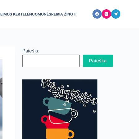
ŠEIMOS KERTELĖ
NUOMONĖS
REIKIA ŽINOTI
Paieška
Paieška