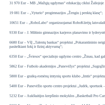
31 970 Eur – MB „Mažųjų ugdymas“ edukacijų ciklui Žaliojoje g
19 081 Eur – „Vyturio“ progimnazijos „Žengiu į penktą klasę“;
10651 Eur – „RoboLabo“ organizuojamai RoboKūrėjų laisvalaiki
9330 Eur – J. Miltinio gimnazijos karjeros planavimo ir lyderyst
6680 Eur – VšĮ „Talentų bankas“ projektui „Pokarantininio neig
pasitelkiant šokį ir fizinį aktyvumą“;
6350 Eur – „Šviesos“ specialiojo ugdymo centro „Žinau, kad gal
5862 Eur – Futbolo akademijos „Panevėžys“ projektui „Sugrąžin
5800 Eur – graikų-romėnų imtynių sporto klubo „Imtis“ projekt
5400 Eur – Panevėžio sporto centro projektui „Judėk, sportuok –
5232 Eur – Aukštaitijos krepšinio mokyklos „Basketball Pro Ca