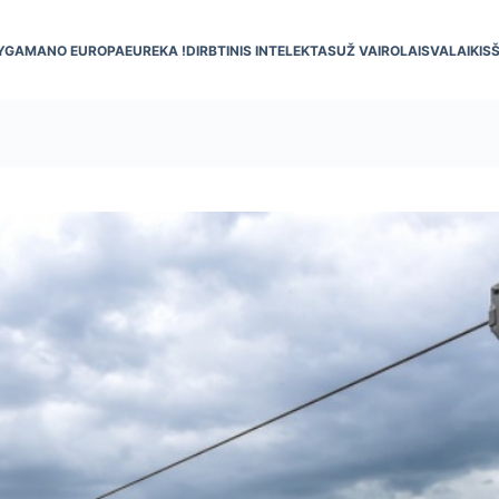
YGA
MANO EUROPA
EUREKA !
DIRBTINIS INTELEKTAS
UŽ VAIRO
LAISVALAIKIS