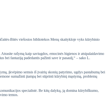
ičaitės-Bitės viešosios bibliotekos Menų skaitykloje vyks kūrybinio
.
Atrasite rašymą kaip saviugdos, emocinės higienos ir atsipalaidavimo
s bei fantaziją padedantis pažinti save ir pasaulį,“ – sako L.
rašymą, įkvėpimo semsis iš įvairių skonių patyrimo, ugdys pastabumą bei
 priemone sumažinti įtampą bei stiprinti kūrybinį mąstymą, problemų
komunikacijos specialistė. Be kitų dalykų, ją domina kūrybiškumo,
avimo temos.