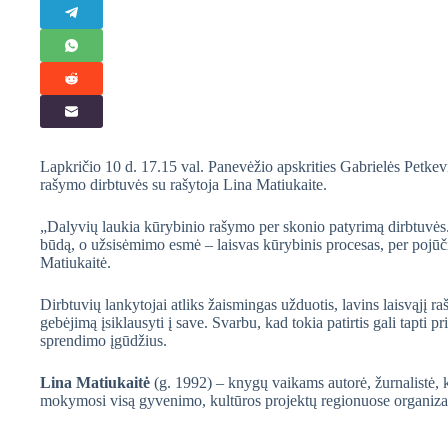
Lapkričio 10 d. 17.15 val. Panevėžio apskrities Gabrielės Petkev
rašymo dirbtuvės su rašytoja Lina Matiukaite.
„Dalyvių laukia kūrybinio rašymo per skonio patyrimą dirbtuvės
būdą, o užsisėmimo esmė – laisvas kūrybinis procesas, per pojūčiu
Matiukaitė.
Dirbtuvių lankytojai atliks žaismingas užduotis, lavins laisvąjį 
gebėjimą įsiklausyti į save. Svarbu, kad tokia patirtis gali tapti
sprendimo įgūdžius.
Lina Matiukaitė
(g. 1992) – knygų vaikams autorė, žurnalistė, 
mokymosi visą gyvenimo, kultūros projektų regionuose organiz