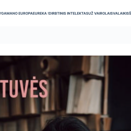
YGA
MANO EUROPA
EUREKA !
DIRBTINIS INTELEKTAS
UŽ VAIRO
LAISVALAIKIS