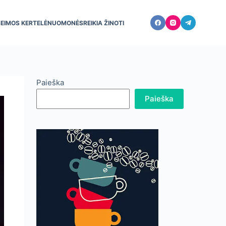
ŠEIMOS KERTELĖ
NUOMONĖS
REIKIA ŽINOTI
Paieška
Paieška