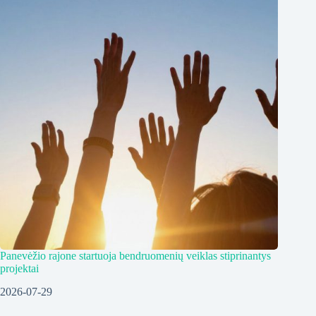
Panevėžio rajone startuoja bendruomenių veiklas stiprinantys
projektai
2026-07-29