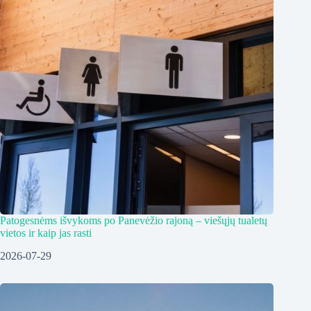
Patogesnėms išvykoms po Panevėžio rajoną – viešųjų tualetų
vietos ir kaip jas rasti
2026-07-29