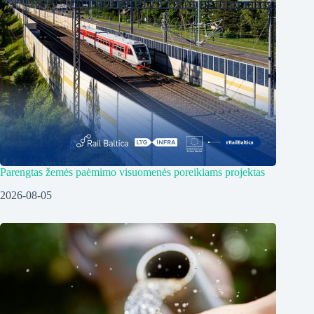
Parengtas žemės paėmimo visuomenės poreikiams projektas
2026-08-05