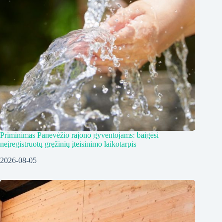
Priminimas Panevėžio rajono gyventojams: baigėsi
neįregistruotų gręžinių įteisinimo laikotarpis
2026-08-05