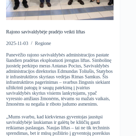
Rajono savivaldybėje pradėjo veikti liftas
2025-11-03
Regione
Panevėžio rajono savivaldybės administracijos pastate
šiandien pradėtas eksploatuoti įrengtas liftas. Simbolinę
juostelę perkirpo meras Antanas Pocius, Savivaldybės
administracijos direktorius Edmundas Toliušis, Statybos
ir infrastruktūros skyriaus vedėjas Rimas Samkus. Šis
infrastruktūros pagerinimas – svarbus žingsnis siekiant
užtikrinti patogų ir saugų patekimą į įvairius
savivaldybės skyrius visiems lankytojams, ypač
vyresnio amžiaus žmonėms, tėvams su mažais vaikais,
žmonėms su negalia ir riboto judumo asmenims.
„Mums svarbu, kad kiekvienas gyventojas jaustųsi
savivaldybėje laukiamas ir galėtų be kliūčių gauti
reikiamas paslaugas. Naujas liftas – tai ne tik techninis
sprendimas, bet ir mūsų požiūrio į gyventojų poreikius