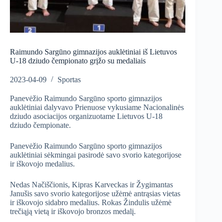
Raimundo Sargūno gimnazijos auklėtiniai iš Lietuvos
U-18 dziudo čempionato grįžo su medaliais
2023-04-09
Sportas
Panevėžio Raimundo Sargūno sporto gimnazijos
auklėtiniai dalyvavo Prienuose vykusiame Nacionalinės
dziudo asociacijos organizuotame Lietuvos U-18
dziudo čempionate.
Panevėžio Raimundo Sargūno sporto gimnazijos
auklėtiniai sėkmingai pasirodė savo svorio kategorijose
ir iškovojo medalius.
Nedas Načiščionis, Kipras Karveckas ir Žygimantas
Janušis savo svorio kategorijose užėmė antrąsias vietas
ir iškovojo sidabro medalius. Rokas Žindulis užėmė
trečiąją vietą ir iškovojo bronzos medalį.