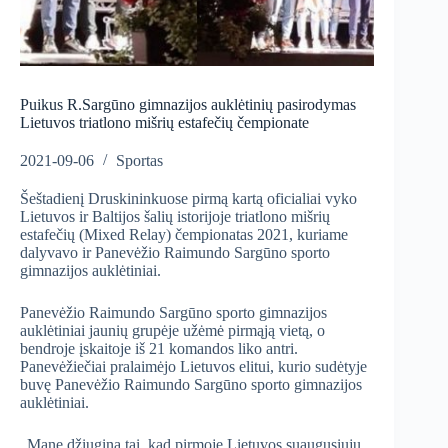
Puikus R.Sargūno gimnazijos auklėtinių pasirodymas
Lietuvos triatlono mišrių estafečių čempionate
2021-09-06
Sportas
Šeštadienį Druskininkuose pirmą kartą oficialiai vyko
Lietuvos ir Baltijos šalių istorijoje triatlono mišrių
estafečių (Mixed Relay) čempionatas 2021, kuriame
dalyvavo ir Panevėžio Raimundo Sargūno sporto
gimnazijos auklėtiniai.
Panevėžio Raimundo Sargūno sporto gimnazijos
auklėtiniai jaunių grupėje užėmė pirmąją vietą, o
bendroje įskaitoje iš 21 komandos liko antri.
Panevėžiečiai pralaimėjo Lietuvos elitui, kurio sudėtyje
buvę Panevėžio Raimundo Sargūno sporto gimnazijos
auklėtiniai.
„Mane džiugina tai, kad pirmoje Lietuvos suaugusiųjų