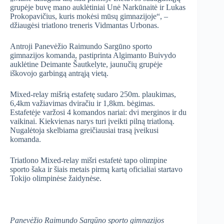
grupėje buvę mano auklėtiniai Unė Narkūnaitė ir Lukas
Prokopavičius, kuris mokėsi mūsų gimnazijoje“, –
džiaugėsi triatlono treneris Vidmantas Urbonas.
Antroji Panevėžio Raimundo Sargūno sporto
gimnazijos komanda, pastiprinta Algimanto Buivydo
auklėtine Deimante Šautkelyte, jaunučių grupėje
iškovojo garbingą antrąją vietą.
Mixed-relay mišrią estafetę sudaro 250m. plaukimas,
6,4km važiavimas dviračiu ir 1,8km. bėgimas.
Estafetėje varžosi 4 komandos nariai: dvi merginos ir du
vaikinai. Kiekvienas narys turi įveikti pilną triatloną.
Nugalėtoja skelbiama greičiausiai trasą įveikusi
komanda.
Triatlono Mixed-relay mišri estafetė tapo olimpine
sporto šaka ir šiais metais pirmą kartą oficialiai startavo
Tokijo olimpinėse žaidynėse.
Panevėžio Raimundo Sargūno sporto gimnazijos