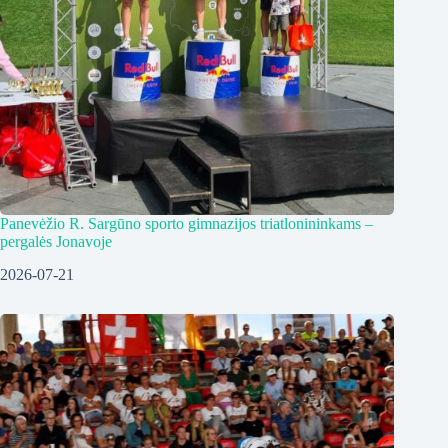
Panevėžio R. Sargūno sporto gimnazijos triatlonininkams –
pergalės Jonavoje
2026-07-21